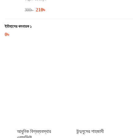
210
৳
300
৳
ইতিহাসের খলনায়ক ১
0
৳
আধুনিক বিশ্বব্যবস্থার
উন্দুলুসের শাহজাদী
ওয়ার্ল্ডভিউ