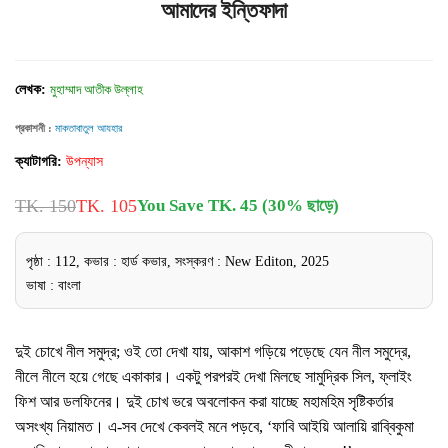
আমাদের ইন্তিফাদা
লেখক:
মুহাম্মাদ আতীক উল্লাহ
প্রকাশনী :
মাকতাবাতুল আযহার
ক্যাটাগরি:
উপন্যাস
TK. 150
TK. 105
You Save TK. 45 (30% ছাড়ে)
পৃষ্ঠা : 112, কভার : হার্ড কভার, সংস্করণ : New Editon, 2025
ভাষা : বাংলা
দুই চোখে নীল সমুদ্র; ওই তো দেখা যায়, আকাশ গড়িয়ে পড়েছে যেন নীল সমুদ্রে,
নীলে নীলে হয়ে গেছে একাকার। একটু পরপরই দেখা মিলছে সামুদ্রিক সিল, ফ্লাইং
ফিশ আর ডলফিনের। দুই চোখ ভরে অবলোকন করা যাচ্ছে মহামহিম সৃষ্টিকর্তার
অসংখ্য নিয়ামত। এ-সব দেখে কেবলই মনে পড়বে, ‘ফাবি আইয়ি আলায়ি রাব্বিকুমা