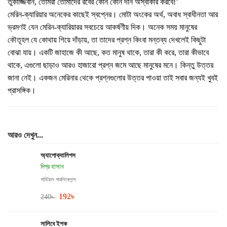
তুকাজ্জিবান, তোমরা তোমাদের রবের কোন কোন দান অস্বীকার করবে!’
মেরিন-ক্যারিয়ার অনেকের কাছেই স্বপ্নের। মোটা অংকের অর্থ, অবাধ স্বাধীনতা আর
ভ্রমণই যেন মেরিন-ক্যারিয়ারর সবচেয়ে আকর্ষণীয় দিক। অনেক সময় মানুষের
কৌতূহল যে কোথায় গিয়ে দাঁড়ায়, তা তাদের প্রশ্ন কিংবা মন্তব্য দেখলেই কিছুটা
বোঝা যায়। একটি জাহাজে কী আছে, কত মানুষ থাকে, তারা কী করে, তারা কীভাবে
থাকে, এগুলো ছাড়াও আরও হাজারো প্রশ্ন জমে আছে মানুষের মনে। কিন্তু উত্তর
জানা নেই। একজন মেরিনার থেকে প্রশ্নগুলোর উত্তর পাওয়া তাই সবার জন্যই খুবই
প্রাসঙ্গিক।
আরও দেখুন...
অ্যাপোক্যালিপস
দিপ্র হাসান
গার্ডিয়ান পাবলিকেশন্স
192
৳
240
৳
সালিবে ইশক