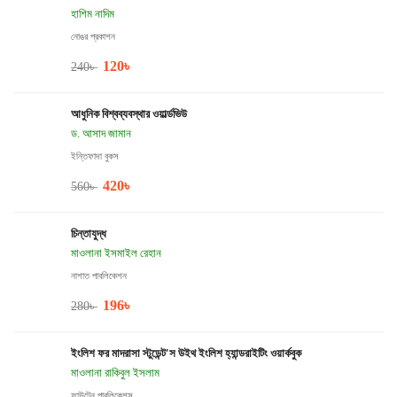
হাশিম নাদিম
নোঙর প্রকাশন
120
৳
240
৳
আধুনিক বিশ্বব্যবস্থার ওয়ার্ল্ডভিউ
ড. আসাদ জামান
ইন্তিফাদা বুকস
420
৳
560
৳
চিন্তাযুদ্ধ
মাওলানা ইসমাইল রেহান
নাশাত পাবলিকেশন
196
৳
280
৳
ইংলিশ ফর মাদরাসা স্টুডেন্ট'স উইথ ইংলিশ হ্যান্ডরাইটিং ওয়ার্কবুক
মাওলানা রাকিবুল ইসলাম
ফাউন্টেন পাবলিকেশন্স