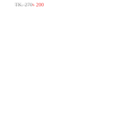
TK. 270
৳ 200