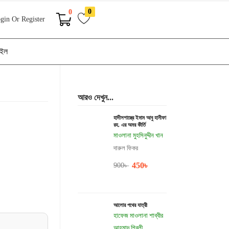
0
0
gin Or Register
াইল
আরও দেখুন...
হাদীসশাস্ত্রে ইমাম আবু হানীফা
রহ. এর অমর কীর্তি
মাওলানা মুহসিনুদ্দীন খান
দারুল ফিকর
450
৳
900
৳
আলোর পথের যাত্রী
হাফেজ মাওলানা শাব্বীর
আহমাদ শিবলী