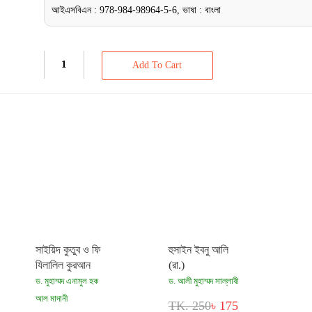
আইএসবিএন : 978-984-98964-5-6, ভাষা : বাংলা
Add To Cart
সাইয়িদ কুতুব ও ফি
হুসাইন ইবনু আলি
যিলালিল কুরআন
(রা.)
ড. মুহাম্মদ এনামুল হক
ড. আলী মুহাম্মদ সাল্লাবী
আল মাদানী
TK. 250
৳ 175