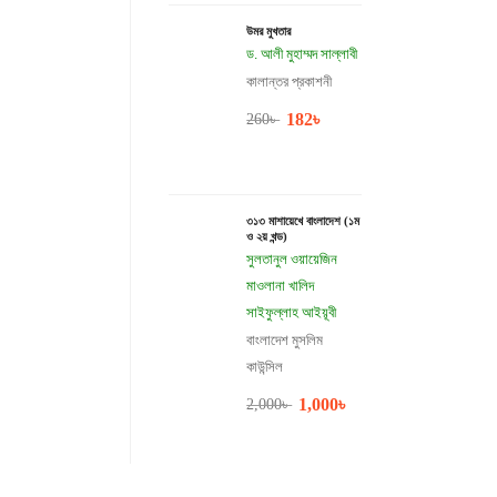
উমর মুখতার
ড. আলী মুহাম্মদ সাল্লাবী
কালান্তর প্রকাশনী
182
৳
260
৳
৩১৩ মাশায়েখে বাংলাদেশ (১ম
ও ২য় খন্ড)
সুলতানুল ওয়ায়েজিন
মাওলানা খালিদ
সাইফুল্লাহ আইয়ূবী
বাংলাদেশ মুসলিম
কাউন্সিল
1,000
৳
2,000
৳