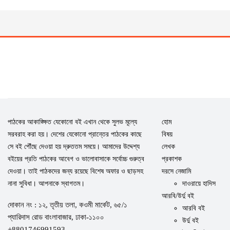
পাঠকের আকাঙ্ক্ষিত যেকোনো বই এখান থেকে সুলভ মূল্যে
হোম
সরবরাহ করা হয়। দেশের যেকোনো প্রান্তের পাঠকের কাছে
বিষয়
সে বই পৌঁছে দেওয়া হয় দ্রুততম সময়ে। আমাদের উদ্দেশ্য
লেখক
বইয়ের প্রতি পাঠকের আবেগ ও ভালোবাসাকে সর্বোচ্চ গুরুত্ব
প্রকাশক
দেওয়া। তাই পাঠকদের জন্য রয়েছে বিশেষ অফার ও ছাড়সহ
দরসে নেজামি
নানা সুবিধা। আপনাকে স্বাগতম।
দাওরায়ে হাদিস
আরবি/উর্দু বই
দোকান নং : ১২, তৃতীয় তলা, কওমী মার্কেট, ৬৫/১
আরবি বই
প্যারিদাস রোড বাংলাবাজার, ঢাকা-১১০০
উর্দু বই
+8801746991593