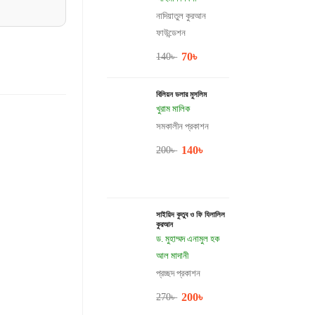
নাদিয়াতুল কুরআন
ফাউন্ডেশন
70
৳
140
৳
বিলিয়ন ডলার মুসলিম
খুরাম মালিক
সমকালীন প্রকাশন
140
৳
200
৳
সাইয়িদ কুতুব ও ফি যিলালিল
কুরআন
ড. মুহাম্মদ এনামুল হক
আল মাদানী
প্রচ্ছদ প্রকাশন
200
৳
270
৳