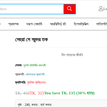
Lo
ক
প্রকাশক
দরসে নেজামি
আরবি/উর্দু বই
ইলেকট্রনিক্স
লাইফস্ট
সেহরা সে সমন্দর তক
বিন লাদেনের জীবনি
লেখক:
মুফতি মহিউদ্দীন কাসেমী
প্রকাশনী :
কালান্তর প্রকাশনী
ক্যাটাগরি:
মুসলিম ব্যক্তিত্ব
TK. 450
TK. 315
You Save TK. 135 (30% ছাড়ে)
পৃষ্ঠা : 240, কভার : হার্ড কভার