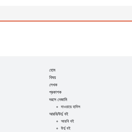
হোম
বিষয়
লেখক
প্রকাশক
দরসে নেজামি
দাওরায়ে হাদিস
আরবি/উর্দু বই
আরবি বই
উর্দু বই