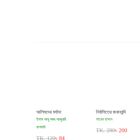
আলিমদের মর্যাদা
নির্বাসিতের জবানবন্দি
ইমাম আবু বকর আজুররি
শাহেদ হাসান
বাগদাদি
TK. 280
৳ 200
TK. 120
৳ 84