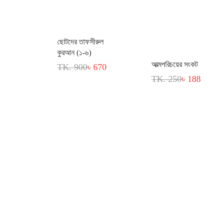
ছোটদের তাফসীরুল
কুরআন (১-৬)
আত্মপরিচয়ের সংকট
TK. 900
৳ 670
TK. 250
৳ 188