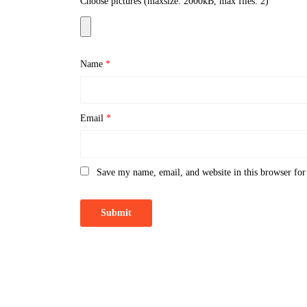
Choose pictures (maxsize: 2000kB, max files: 2)
Name
*
Email
*
Save my name, email, and website in this browser for