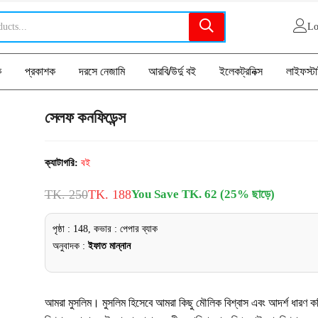
Lo
ক
প্রকাশক
দরসে নেজামি
আরবি/উর্দু বই
ইলেকট্রনিক্স
লাইফস্ট
সেলফ কনফিডেন্স
ক্যাটাগরি:
বই
TK. 250
TK. 188
You Save TK. 62 (25% ছাড়ে)
পৃষ্ঠা : 148, কভার : পেপার ব্যাক
অনুবাদক :
ইফাত মান্নান
আমরা মুসলিম। মুসলিম হিসেবে আমরা কিছু মৌলিক বিশ্বাস এবং আদর্শ ধারণ