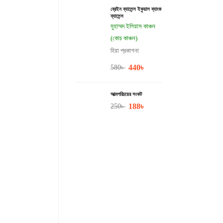
ব্রেইন ব্যালেন্স ইকুয়াল ব্যাংক
ব্যালেন্স
মুহাম্মদ ইলিয়াস কাঞ্চন
(কোচ কাঞ্চন)
হিয়া প্রকাশনা
440
৳
580
৳
আত্মপরিচয়ের সংকট
188
৳
250
৳