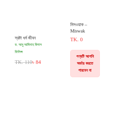
মিসওয়াক –
Miswak
স্রষ্টা ধর্ম জীবন
TK. 0
ড. আবু আমিনাহ বিলাল
ফিলিপ্স
পণ্যটি আপনি
TK. 110
৳ 84
অর্ডার করতে
পারবেন না