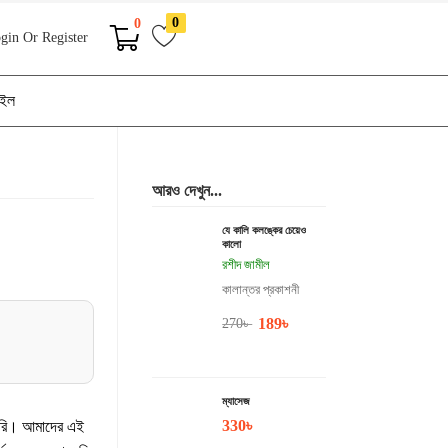
0
0
gin Or Register
াইল
আরও দেখুন...
যে কালি কলঙ্কের চেয়েও
কালো
রশীদ জামীল
কালান্তর প্রকাশনী
189
৳
270
৳
ম্যাসেজ
330
৳
 করি। আমাদের এই