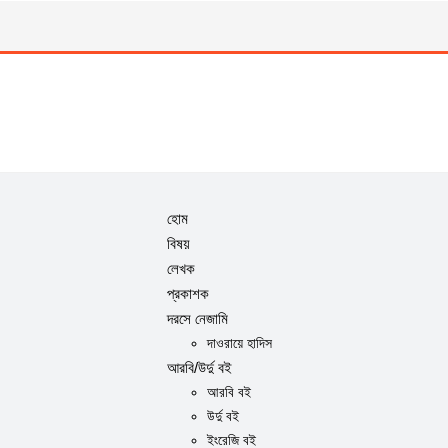
হোম
বিষয়
লেখক
প্রকাশক
দরসে নেজামি
দাওরায়ে হাদিস
আরবি/উর্দু বই
আরবি বই
উর্দু বই
ইংরেজি বই