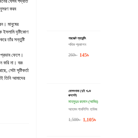
জনের যেসব পদ্ধতি
নুসরণ করব
রেন। মানুষের
 ইসলামি দৃষ্টিকোণ
পারফেক্ট প্যারেন্টিং
 তাঁর সন্তুষ্টি
পথিক প্রকাশন
েও প্রভাব ফেলে।
145
৳
260
৳
ন করি না। বরং
 সেটা সৃষ্টিকর্তা
াই তিনি আমাদের
মোগলনামা (দুই খণ্ড
বক্সসেট)
মাহমুদুর রহমান (আবির)
আহমদ পাবলিশিং হাউজ
1,105
৳
1,500
৳