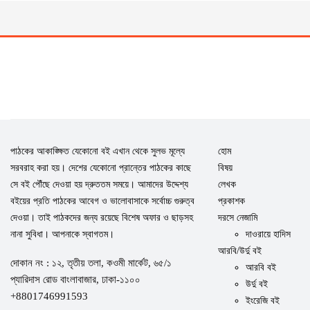
পাঠকের আকাঙ্ক্ষিত যেকোনো বই এখান থেকে সুলভ মূল্যে
হোম
সরবরাহ করা হয়। দেশের যেকোনো প্রান্তের পাঠকের কাছে
বিষয়
সে বই পৌঁছে দেওয়া হয় দ্রুততম সময়ে। আমাদের উদ্দেশ্য
লেখক
বইয়ের প্রতি পাঠকের আবেগ ও ভালোবাসাকে সর্বোচ্চ গুরুত্ব
প্রকাশক
দেওয়া। তাই পাঠকদের জন্য রয়েছে বিশেষ অফার ও ছাড়সহ
দরসে নেজামি
নানা সুবিধা। আপনাকে স্বাগতম।
দাওরায়ে হাদিস
আরবি/উর্দু বই
দোকান নং : ১২, তৃতীয় তলা, কওমী মার্কেট, ৬৫/১
আরবি বই
প্যারিদাস রোড বাংলাবাজার, ঢাকা-১১০০
উর্দু বই
+8801746991593
ইংরেজি বই