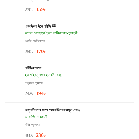
155
৳
220
৳
এক দিঘল দিনে নবিজি ﷺ
আব্দুল ওয়াহহাব ইবনে নাসির আত-তুরাইরী
ওয়াফি পাবলিকেশন
170
৳
250
৳
নবিজির পরশে
ইমাম ইবনু রজব হাম্বলি (রহঃ)
সত্যায়ন প্রকাশন
194
৳
242
৳
অমুসলিমদের সাথে যেমন ছিলেন রাসূল (সাঃ)
ড. রাগিব সারজানী
পথিক প্রকাশন
230
৳
460
৳