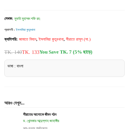
লেখক:
মুফতি মুহাম্মদ শফি রহ:
প্রকাশনী :
ইসলামিয়া কুতুবখানা
ক্যাটাগরি:
জামাতে মিযান
,
ইসলামিয়া কুতুবখানা
,
সীরাতে রাসূল (সা.)
TK. 140
TK. 133
You Save TK. 7 (5% ছাড়ে)
ভাষা : বাংলা
আরও দেখুন...
সীরাতের আলোকে জীবন গঠন
ড. খোন্দকার আব্দুল্লাহ জাহাঙ্গীর
আস-সুন্নাহ পাবলিকেশন্স