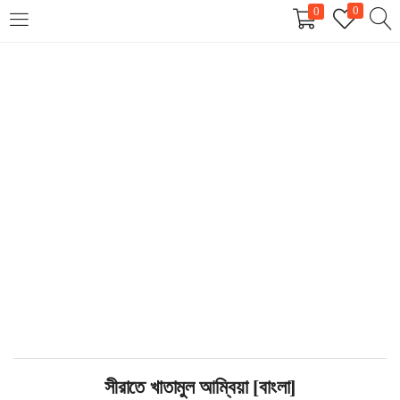
0
0
LOGIN
REGISTER
Enter your username and password to login.
Remember me
Login
Lost password?
সীরাতে খাতামুল আম্বিয়া [বাংলা]