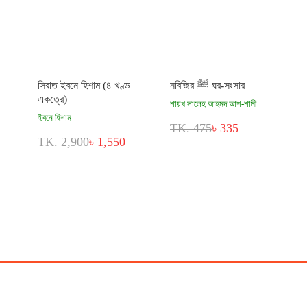
সিরাত ইবনে হিশাম (৪ খণ্ড
নবিজির ﷺ ঘর-সংসার
একত্রে)
শায়খ সালেহ আহমদ আশ-শামী
ইবনে হিশাম
TK. 475
৳ 335
TK. 2,900
৳ 1,550