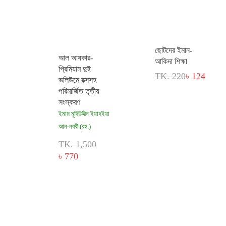
ছোটদের ইমান-
আল আযকার-
আকিদা শিক্ষা
প্রিমিয়াম দুই
TK. 220
৳ 124
ভলিউমে বক্সসহ
পরিমার্জিত তৃতীয়
সংস্করণ
ইমাম মুহিউদ্দীন ইয়াহইয়া
আন-নববী (রহ.)
TK. 1,500
৳ 770