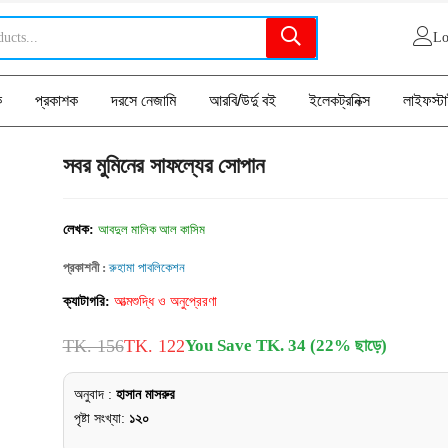
Lo
ক
প্রকাশক
দরসে নেজামি
আরবি/উর্দু বই
ইলেকট্রনিক্স
লাইফস্ট
সবর মুমিনের সাফল্যের সোপান
লেখক:
আবদুল মালিক আল কাসিম
প্রকাশনী :
রুহামা পাবলিকেশন
ক্যাটাগরি:
আত্মশুদ্ধি ও অনুপ্রেরণা
TK. 156
TK. 122
You Save TK. 34 (22% ছাড়ে)
অনুবাদ :
হাসান মাসরুর
পৃষ্টা সংখ্যা:
১২০