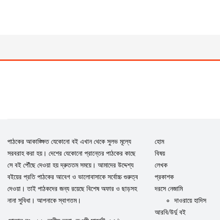
পাঠকের আকাঙ্ক্ষিত যেকোনো বই এখান থেকে সুলভ মূল্যে
হোম
সরবরাহ করা হয়। দেশের যেকোনো প্রান্তের পাঠকের কাছে
বিষয়
সে বই পৌঁছে দেওয়া হয় দ্রুততম সময়ে। আমাদের উদ্দেশ্য
লেখক
বইয়ের প্রতি পাঠকের আবেগ ও ভালোবাসাকে সর্বোচ্চ গুরুত্ব
প্রকাশক
দেওয়া। তাই পাঠকদের জন্য রয়েছে বিশেষ অফার ও ছাড়সহ
দরসে নেজামি
নানা সুবিধা। আপনাকে স্বাগতম।
দাওরায়ে হাদিস
আরবি/উর্দু বই