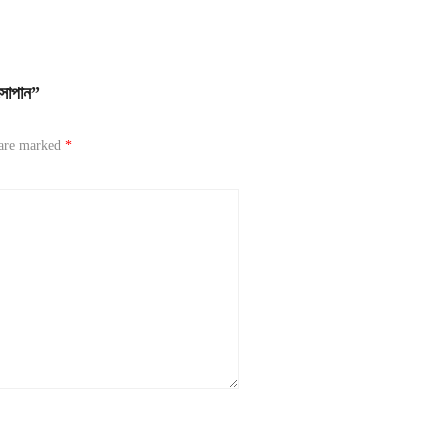
সোপান”
 are marked
*