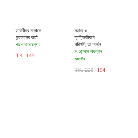
তারাবীহর সালাতে
সমাজ ও
কুরআনের বার্তা
ব্যক্তিজীবনে
পরিশুদ্ধিতা অর্জন
শায়খ আহমাদুল্লাহ
ড. খোন্দকার আব্দুল্লাহ
TK. 145
জাহাঙ্গীর
TK. 220
৳ 154