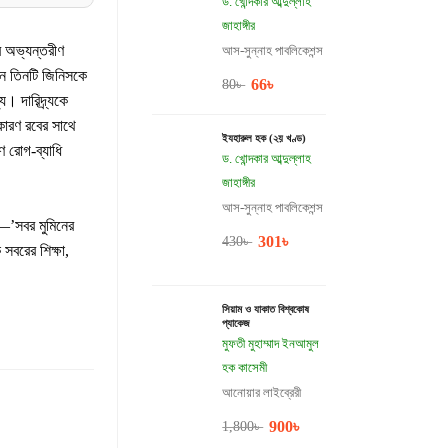
ড. খোন্দকার আব্দুল্লাহ
জাহাঙ্গীর
ের অভ্যন্তরীণ
আস-সুন্নাহ পাবলিকেশন্স
মন তিনটি জিনিসকে
66
৳
80
৳
ু। দারিদ্র্যকে
কারণ রবের সাথে
ইযহারুল হক (২য় খণ্ড)
ণ রোগ-ব্যাধি
ড. খোন্দকার আব্দুল্লাহ
জাহাঙ্গীর
আস-সুন্নাহ পাবলিকেশন্স
301
৳
430
৳
সবরের শিক্ষা,
সিয়াম ও যাকাত বিশ্বকোষ
প্যাকেজ
মুফতী মুহাম্মাদ ইনআমুল
হক কাসেমী
আনোয়ার লাইব্রেরী
900
৳
1,800
৳