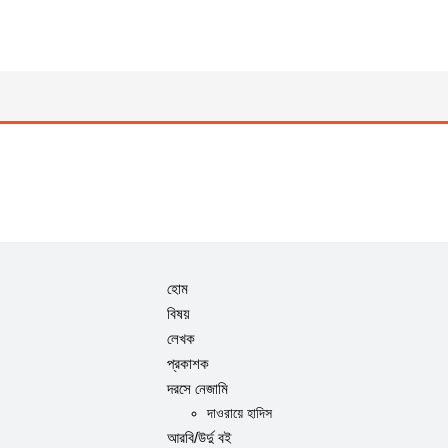
হোম
বিষয়
লেখক
প্রকাশক
দরসে নেজামি
দাওরায়ে হাদিস
আরবি/উর্দু বই