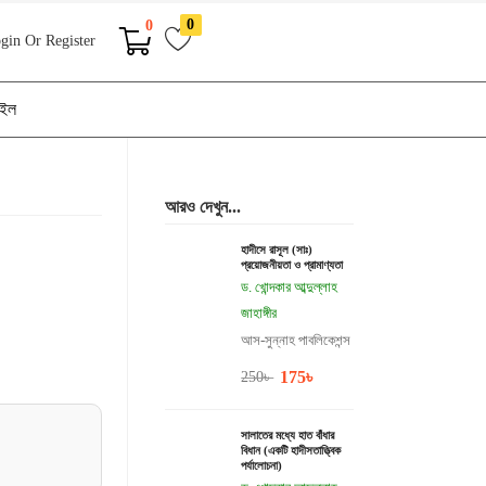
0
0
gin Or Register
াইল
আরও দেখুন...
হাদীসে রাসূল (সাঃ)
প্রয়োজনীয়তা ও প্রামাণ্যতা
ড. খোন্দকার আব্দুল্লাহ
জাহাঙ্গীর
আস-সুন্নাহ পাবলিকেশন্স
175
৳
250
৳
সালাতের মধ্যে হাত বাঁধার
বিধান (একটি হাদীসতাত্ত্বিক
পর্যালোচনা)