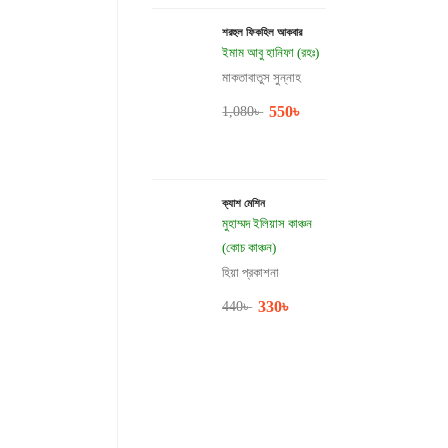
শরহুল ফিকহিল আকবার
ইমাম আবু হানিফা (রহঃ)
মাকতাবাতুস সুন্নাহ
550
৳
1,080
৳
ক্যাশ মেশিন
মুহাম্মদ ইলিয়াস কাঞ্চন
(কোচ কাঞ্চন)
হিয়া প্রকাশনা
330
৳
440
৳