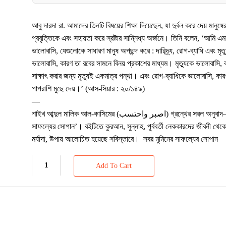
আবু দারদা রা. আমাদের তিনটি বিষয়ের শিক্ষা দিয়েছেন, যা দুর্বল করে দেয় মানুষ
প্রবৃত্তিকে এবং সহায়তা করে স্রষ্টার সান্নিধ্য অর্জনে। তিনি বলেন, ‘আমি এ
ভালোবাসি, যেগুলোকে সাধারণ মানুষ অপছন্দ করে : দারিদ্র্য, রোগ-ব্যাধি এবং মৃত্য
ভালোবাসি, কারণ তা রবের সামনে বিনয় প্রকাশের মাধ্যম। মৃত্যুকে ভালোবাসি, 
সাক্ষাৎ করার জন্য মৃত্যুই একমাত্র পন্থা। এবং রোগ-ব্যাধিকে ভালোবাসি, কার
পাপরাশি মুছে দেয়।’ (আস-সিয়ার : ২০/১৪৯)
—
শাইখ আব্দুল মালিক আল-কাসিমের (اصبر واحتسب) গ্রন্থের সরল অনুবাদ—’সবর মুমিনের
সাফল্যের সোপান’। বইটিতে কুরআন, সুন্নাহ, পূর্ববর্তী নেককারদের জীবনী থেকে 
মর্যাদা, উপায় আলোচিত হয়েছে সবিস্তারে। সবর মুমিনের সাফল্যের সোপান
Add To Cart