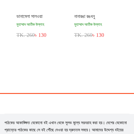
ডানামেলা সালওয়া
নানারঙা রঙধনু
মুহাম্মাদ আতীক উল্লাহ
মুহাম্মাদ আতীক উল্লাহ
TK. 260
৳ 130
TK. 260
৳ 130
পাঠকের আকাঙ্ক্ষিত যেকোনো বই এখান থেকে সুলভ মূল্যে সরবরাহ করা হয়। দেশের যেকোনো
প্রান্তের পাঠকের কাছে সে বই পৌঁছে দেওয়া হয় দ্রুততম সময়ে। আমাদের উদ্দেশ্য বইয়ের