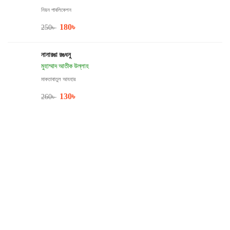
নিয়ন পাবলিকেশন
180
৳
250
৳
নানারঙা রঙধনু
মুহাম্মাদ আতীক উল্লাহ
মাকতাবাতুল আযহার
130
৳
260
৳