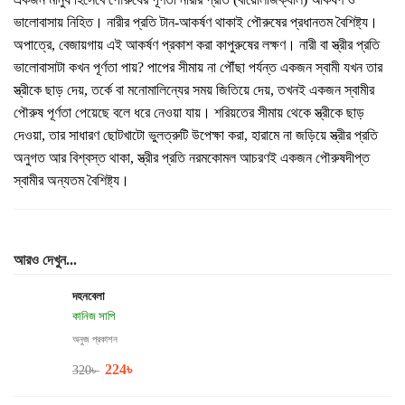
ভালোবাসায় নিহিত। নারীর প্রতি টান-আকর্ষণ থাকাই পৌরুষের প্রধানতম বৈশিষ্ট্য।
অপাত্রে, বেজায়গায় এই আকর্ষণ প্রকাশ করা কাপুরুষের লক্ষণ। নারী বা স্ত্রীর প্রতি
ভালোবাসাটা কখন পূর্ণতা পায়? পাপের সীমায় না পৌঁছা পর্যন্ত একজন স্বামী যখন তার
স্ত্রীকে ছাড় দেয়, তর্কে বা মনোমালিন্যের সময় জিতিয়ে দেয়, তখনই একজন স্বামীর
পৌরুষ পূর্ণতা পেয়েছে বলে ধরে নেওয়া যায়। শরিয়তের সীমায় থেকে স্ত্রীকে ছাড়
দেওয়া, তার সাধারণ ছোটখাটো ভুলত্রুটি উপেক্ষা করা, হারামে না জড়িয়ে স্ত্রীর প্রতি
অনুগত আর বিশ্বস্ত থাকা, স্ত্রীর প্রতি নরমকোমল আচরণই একজন পৌরুষদীপ্ত
স্বামীর অন্যতম বৈশিষ্ট্য।
আরও দেখুন...
দহনবেলা
কানিজ সাপি
অনুজ প্রকাশন
224
৳
320
৳