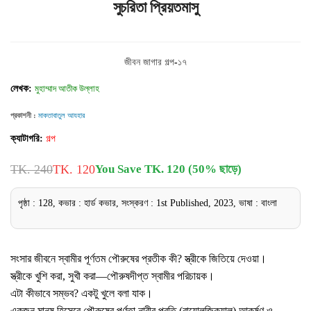
সুচরিতা প্রিয়তমাসু
জীবন জাগার গল্প-১৭
লেখক:
মুহাম্মাদ আতীক উল্লাহ
প্রকাশনী :
মাকতাবাতুল আযহার
ক্যাটাগরি:
গল্প
TK. 240
TK. 120
You Save TK. 120 (50% ছাড়ে)
পৃষ্ঠা : 128, কভার : হার্ড কভার, সংস্করণ : 1st Published, 2023, ভাষা : বাংলা
সংসার জীবনে স্বামীর পূর্ণতম পৌরুষের প্রতীক কী? স্ত্রীকে জিতিয়ে দেওয়া।
স্ত্রীকে খুশি করা, সুখী করা—পৌরুষদীপ্ত স্বামীর পরিচায়ক।
এটা কীভাবে সম্ভব? একটু খুলে বলা যাক।
একজন মানুষ হিসেবে পৌরুষের পূর্ণতা নারীর প্রতি (বায়োলজিক্যাল) আকর্ষণ ও