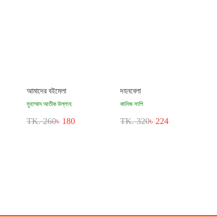
আমাদের বইমেলা
দহনবেলা
মুহাম্মাদ আতীক উল্লাহ
কানিজ সাপি
TK. 260
৳ 180
TK. 320
৳ 224