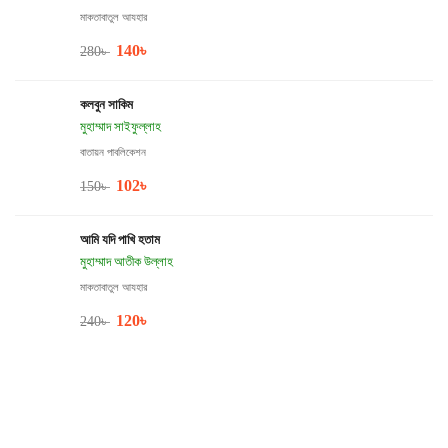
মাকতাবাতুল আযহার
140
৳
280
৳
কলবুন সাকিম
মুহাম্মাদ সাইফুল্লাহ
বাতায়ন পাবলিকেশন
102
৳
150
৳
আমি যদি পাখি হতাম
মুহাম্মাদ আতীক উল্লাহ
মাকতাবাতুল আযহার
120
৳
240
৳