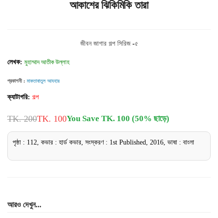
আকাশের ঝিকিমিকি তারা
জীবন জাগার গল্প সিরিজ -৫
লেখক:
মুহাম্মাদ আতীক উল্লাহ
প্রকাশনী :
মাকতাবাতুল আযহার
ক্যাটাগরি:
গল্প
TK. 200
TK. 100
You Save TK. 100 (50% ছাড়ে)
পৃষ্ঠা : 112, কভার : হার্ড কভার, সংস্করণ : 1st Published, 2016, ভাষা : বাংলা
আরও দেখুন...