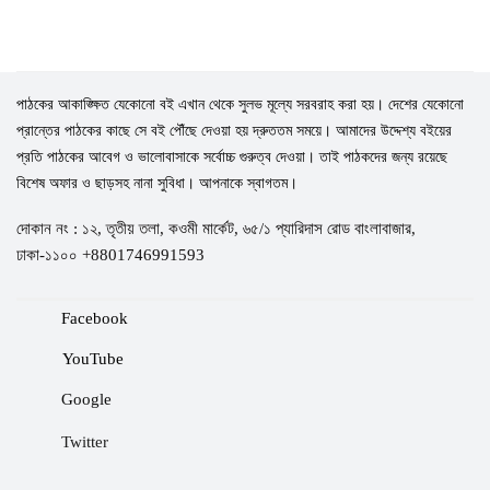
পাঠকের আকাঙ্ক্ষিত যেকোনো বই এখান থেকে সুলভ মূল্যে সরবরাহ করা হয়। দেশের যেকোনো
প্রান্তের পাঠকের কাছে সে বই পৌঁছে দেওয়া হয় দ্রুততম সময়ে। আমাদের উদ্দেশ্য বইয়ের
প্রতি পাঠকের আবেগ ও ভালোবাসাকে সর্বোচ্চ গুরুত্ব দেওয়া। তাই পাঠকদের জন্য রয়েছে
বিশেষ অফার ও ছাড়সহ নানা সুবিধা। আপনাকে স্বাগতম।
দোকান নং : ১২, তৃতীয় তলা, কওমী মার্কেট, ৬৫/১ প্যারিদাস রোড বাংলাবাজার,
ঢাকা-১১০০ +8801746991593
Facebook
YouTube
Google
Twitter