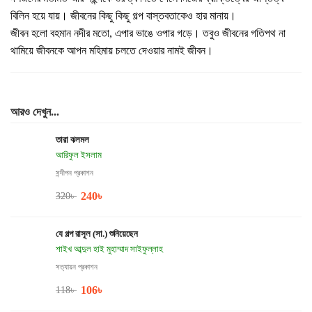
বিলিন হয়ে যায়। জীবনের কিছু কিছু গল্প বাস্তবতাকেও হার মানায়।
জীবন হলো বহমান নদীর মতো, এপার ভাঙে ওপার গড়ে। তবুও জীবনের গতিপথ না
থামিয়ে জীবনকে আপন মহিমায় চলতে দেওয়ার নামই জীবন।
আরও দেখুন...
তারা ঝলমল
আরিফুল ইসলাম
সন্দীপন প্রকাশন
240
৳
320
৳
যে গল্প রাসূল (সা.) শুনিয়েছেন
শাইখ আব্দুল হাই মুহাম্মাদ সাইফুল্লাহ
সত্যায়ন প্রকাশন
106
৳
118
৳