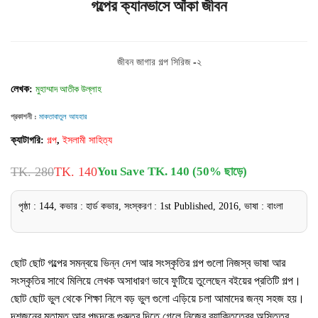
গল্পের ক্যানভাসে আঁকা জীবন
জীবন জাগার গল্প সিরিজ -২
লেখক:
মুহাম্মাদ আতীক উল্লাহ
প্রকাশনী :
মাকতাবাতুল আযহার
ক্যাটাগরি:
গল্প
,
ইসলামী সাহিত্য
TK. 280
TK. 140
You Save TK. 140 (50% ছাড়ে)
পৃষ্ঠা : 144, কভার : হার্ড কভার, সংস্করণ : 1st Published, 2016, ভাষা : বাংলা
ছোট ছোট গল্পের সমন্বয়ে ভিন্ন দেশ আর সংস্কৃতির গল্প গুলো নিজস্ব ভাষা আর
সংস্কৃতির সাথে মিলিয়ে লেখক অসাধারণ ভাবে ফুটিয়ে তুলেছেন বইয়ের প্রতিটি গল্প।
ছোট ছোট ভুল থেকে শিক্ষা নিলে বড় ভুল গুলো এড়িয়ে চলা আমাদের জন্য সহজ হয়।
দশজনের মতামত আর পছন্দকে গুরুত্ব দিতে গেলে নিজের ব্যাক্তিত্বের অস্তিত্ব