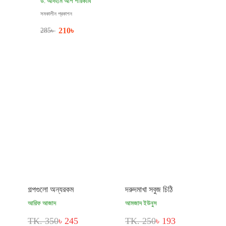
ড. আদহাম আশ শারকাবি
সমকালীন প্রকাশন
210
৳
285
৳
গল্পগুলো অন্যরকম
দরুদমাখা সবুজ চিঠি
আরিফ আজাদ
আমজাদ ইউনুস
TK. 350
৳ 245
TK. 250
৳ 193