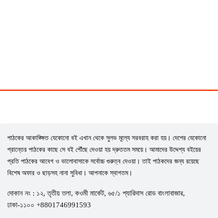
পাঠকের আকাঙ্ক্ষিত যেকোনো বই এখান থেকে সুলভ মূল্যে সরবরাহ করা হয়। দেশের যেকোনো
প্রান্তের পাঠকের কাছে সে বই পৌঁছে দেওয়া হয় দ্রুততম সময়ে। আমাদের উদ্দেশ্য বইয়ের
প্রতি পাঠকের আবেগ ও ভালোবাসাকে সর্বোচ্চ গুরুত্ব দেওয়া। তাই পাঠকদের জন্য রয়েছে
বিশেষ অফার ও ছাড়সহ নানা সুবিধা। আপনাকে স্বাগতম।
দোকান নং : ১২, তৃতীয় তলা, কওমী মার্কেট, ৬৫/১ প্যারিদাস রোড বাংলাবাজার,
ঢাকা-১১০০ +8801746991593