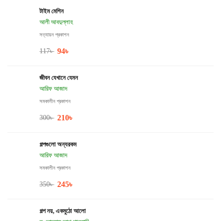
টাইম মেশিন
আলী আবদুল্লাহ
সত্যায়ন প্রকাশন
94
৳
117
৳
জীবন যেখানে যেমন
আরিফ আজাদ
সমকালীন প্রকাশন
210
৳
300
৳
গল্পগুলো অন্যরকম
আরিফ আজাদ
সমকালীন প্রকাশন
245
৳
350
৳
গল্প নয়, একমুঠো আলো