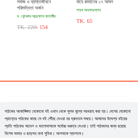
সমাজ ও ব্যক্তিজীবনে
মাহে রমযানের ২৭ আমল
পরিশুদ্ধিতা অর্জন
শায়খ আহমাদুল্লাহ
ড. খোন্দকার আব্দুল্লাহ জাহাঙ্গীর
TK. 65
TK. 220
৳ 154
পাঠকের আকাঙ্ক্ষিত যেকোনো বই এখান থেকে সুলভ মূল্যে সরবরাহ করা হয়। দেশের যেকোনো
প্রান্তের পাঠকের কাছে সে বই পৌঁছে দেওয়া হয় দ্রুততম সময়ে। আমাদের উদ্দেশ্য বইয়ের
প্রতি পাঠকের আবেগ ও ভালোবাসাকে সর্বোচ্চ গুরুত্ব দেওয়া। তাই পাঠকদের জন্য রয়েছে
বিশেষ অফার ও ছাড়সহ নানা সুবিধা। আপনাকে স্বাগতম।