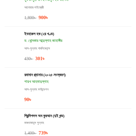
আনোয়ার লাইব্রেরী
900
৳
1,800
৳
ইযহারুল হক (২য় খণ্ড)
ড. খোন্দকার আব্দুল্লাহ জাহাঙ্গীর
আস-সুন্নাহ পাবলিকেশন্স
301
৳
430
৳
রমাদান প্ল্যানার (২০২৫-সংস্করণ)
শায়খ আহমাদুল্লাহ
আস-সুন্নাহ ফাউন্ডেশন
90
৳
প্রিন্সিপলস অব কুরআন (দুই খন্ড)
মাকতাবাতুস সুন্নাহ
739
৳
1,400
৳