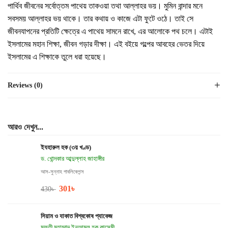
পার্থিব জীবনের সর্বোত্তম পাথেয় তাকওয়া তথা আল্লাহর ভয়। মুমিন বান্দার মনে
সবসময় আল্লাহর ভয় থাকে। তার কথায় ও কাজে এটা ফুটে ওঠে। তাই সে
জীবনযাপনের প্রতিটি ক্ষেত্রে এ পাথেয় সামনে রাখে, এর আলোকে পথ চলে। এটাই
ইসলামের মহান শিক্ষা, জীবন গড়ার দীক্ষা। এই বইয়ে গল্পের আবহের ভেতর দিয়ে
ইসলামের এ শিক্ষাকে তুলে ধরা হয়েছে।
Reviews (0)
আরও দেখুন...
ইযহারুল হক (৩য় খণ্ড)
ড. খোন্দকার আব্দুল্লাহ জাহাঙ্গীর
আস-সুন্নাহ পাবলিকেশন্স
301
৳
430
৳
সিয়াম ও যাকাত বিশ্বকোষ প্যাকেজ
মুফতী মুহাম্মাদ ইনআমুল হক কাসেমী