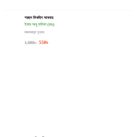
শরহুল ফিকহিল আকবার
ইমাম আবু হানিফা (রহঃ)
মাকতাবাতুস সুন্নাহ
550
৳
1,080
৳