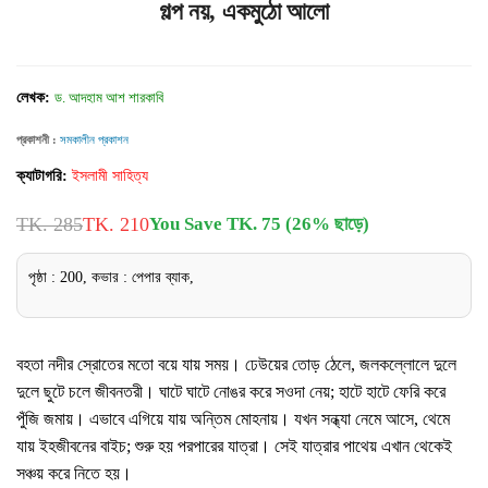
গল্প নয়, একমুঠো আলো
লেখক:
ড. আদহাম আশ শারকাবি
প্রকাশনী :
সমকালীন প্রকাশন
ক্যাটাগরি:
ইসলামী সাহিত্য
TK. 285
TK. 210
You Save TK. 75 (26% ছাড়ে)
পৃষ্ঠা : 200, কভার : পেপার ব্যাক,
বহতা নদীর স্রোতের মতো বয়ে যায় সময়। ঢেউয়ের তোড় ঠেলে, জলকল্লোলে দুলে
দুলে ছুটে চলে জীবনতরী। ঘাটে ঘাটে নোঙর করে সওদা নেয়; হাটে হাটে ফেরি করে
পুঁজি জমায়। এভাবে এগিয়ে যায় অন্তিম মোহনায়। যখন সন্ধ্যা নেমে আসে, থেমে
যায় ইহজীবনের বাইচ; শুরু হয় পরপারের যাত্রা। সেই যাত্রার পাথেয় এখান থেকেই
সঞ্চয় করে নিতে হয়।