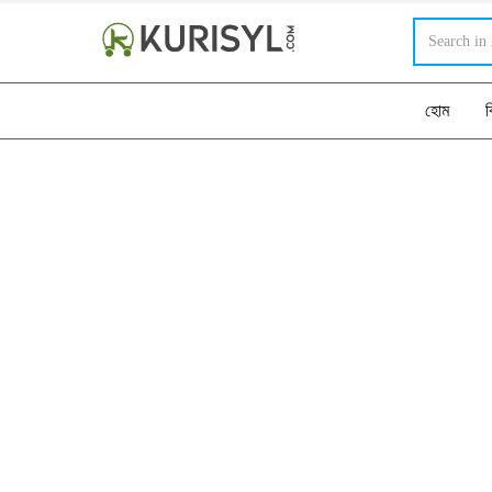
হোম
ব