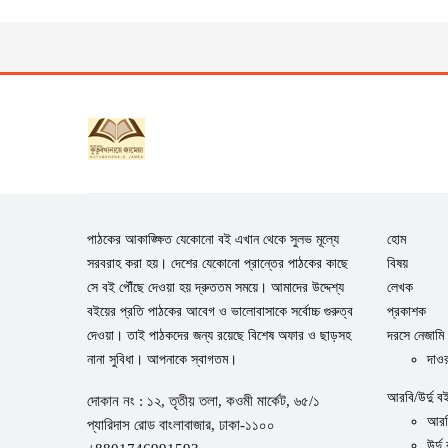
পাঠকের আকাঙ্ক্ষিত যেকোনো বই এখান থেকে সুলভ মূল্যে
হোম
সরবরাহ করা হয়। দেশের যেকোনো প্রান্তের পাঠকের কাছে
বিষয়
সে বই পৌঁছে দেওয়া হয় দ্রুততম সময়ে। আমাদের উদ্দেশ্য
লেখক
বইয়ের প্রতি পাঠকের আবেগ ও ভালোবাসাকে সর্বোচ্চ গুরুত্ব
প্রকাশক
দেওয়া। তাই পাঠকদের জন্য রয়েছে বিশেষ অফার ও ছাড়সহ
দরসে নেজামি
নানা সুবিধা। আপনাকে স্বাগতম।
দাওর
আরবি/উর্দু ব
দোকান নং : ১২, তৃতীয় তলা, কওমী মার্কেট, ৬৫/১
আরব
প্যারিদাস রোড বাংলাবাজার, ঢাকা-১১০০
উর্দু