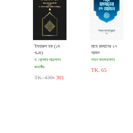
ইযহারুল হক (১ম
মাহে রমযানের ২৭
খণ্ড)
আমল
ড. খোন্দকার আব্দুল্লাহ
শায়খ আহমাদুল্লাহ
জাহাঙ্গীর
TK. 65
TK. 430
৳ 301