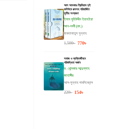
আল আযকার-প্রিমিয়াম দুই
ভলিউমে বক্সসহ পরিমার্জিত
তৃতীয় সংস্করণ
ইমাম মুহিউদ্দীন ইয়াহইয়া
আন-নববী (রহ.)
মাকতাবাতুস সুন্নাহ
770
৳
1,500
৳
সমাজ ও ব্যক্তিজীবনে
পরিশুদ্ধিতা অর্জন
ড. খোন্দকার আব্দুল্লাহ
জাহাঙ্গীর
আস-সুন্নাহ পাবলিকেশন্স
154
৳
220
৳