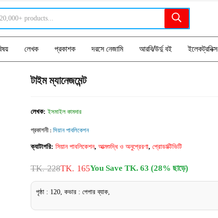
িষয়
লেখক
প্রকাশক
দরসে নেজামি
আরবি/উর্দু বই
ইলেকট্রনিক্স
টাইম ম্যানেজমেন্ট
লেখক:
ইসমাইল কামদার
প্রকাশনী :
সিয়ান পাবলিকেশন
ক্যাটাগরি:
সিয়ান পাবলিকেশন
,
আত্মশুদ্ধি ও অনুপ্রেরণা
,
প্রোডাক্টিভিটি
TK. 228
TK. 165
You Save TK. 63 (28% ছাড়ে)
পৃষ্ঠা : 120, কভার : পেপার ব্যাক,