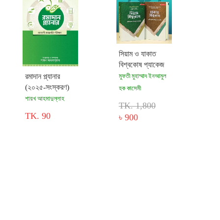
সিয়াম ও যাকাত
বিশ্বকোষ প্যাকেজ
রমাদান প্ল্যানার
মুফতী মুহাম্মাদ ইনআমুল
(২০২৫-সংস্করণ)
হক কাসেমী
শায়খ আহমাদুল্লাহ
TK. 1,800
TK. 90
৳ 900