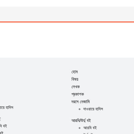
হোম
বিষয়
লেখক
প্রকাশক
দরসে নেজামি
ায়ে হাদিস
দাওরায়ে হাদিস
ই
আরবি/উর্দু বই
ি বই
আরবি বই
 বই