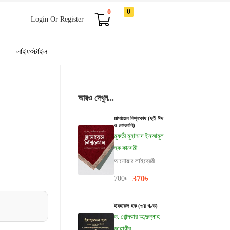
0
0
Login Or Register
লাইফস্টাইল
আরও দেখুন...
মাসায়েল বিশ্বকোষ (দুই ঈদ
ও কোরবানি)
মুফতী মুহাম্মাদ ইনআমুল
হক কাসেমী
আনোয়ার লাইব্রেরী
370
৳
700
৳
ইযহারুল হক (৩য় খণ্ড)
ড. খোন্দকার আব্দুল্লাহ
জাহাঙ্গীর