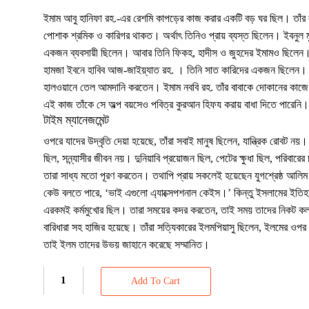
ইমাম আবু হানিফা রহ.-এর রেশমি কাপড়ের কাজ করার একটি বড় ঘর ছিল। তাঁ
পোশাক শ্রমিক ও কারিগর থাকত। অর্থাৎ তিনিও প্রায় ব্যস্ত ছিলেন। ইবনুল ম
একজন ব্যবসায়ী ছিলেন। আবার তিনি ফিকহ, হাদীস ও জুহদের ইমামও ছিলেন
হামজা ইবনে হাবিব আজ-জাইয়্যাত রহ. । তিনি সাত কারিদের একজন ছিলেন। 
হালওয়ানে তেল আমদানি করতেন। ইমাম নববি রহ. তাঁর বাবাকে দোকানের কা
এই কাজ তাঁকে সে অল্প বয়সেও পবিত্র কুরআন হিফয করায় বাধা দিতে পারেনি।
টাইম ম্যানেজমেন্ট
ওপরে যাদের উদ্বৃতি দেয়া হয়েছে, তাঁরা সবাই মানুষ ছিলেন, যান্ত্রিক রোবট নয়।
ছিল, সন্ন্যাসীর জীবন নয়। দুনিয়াবি প্রয়োজন ছিল, পেটের ক্ষুধা ছিল, পরিবারে
তারা সাধ্য মতো পূরণ করতেন। তথাপি প্রায় সকলেই হয়েছেন যুগশ্রেষ্ঠ আলি
কেউ বলতে পারে, ‘ভাই এগুলো এ্যাক্সেপশনাল কেইস।’ কিন্তু ইসলামের ইতিহা
এরকমই কর্মমুখোর ছিল। তারা সময়ের কদর করতেন, তাই সময় তাদের নিকট কল
বারিধারা সহ হাজির হয়েছে। তাঁরা সত্যিকারের ইলমপিয়াসু ছিলেন, ইলমের ও
তাই ইলম তাদের উভয় জাহানে করেছে সম্মানিত।
Add To Cart