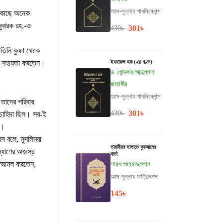
আস-সুন্নাহ পাবলিকেশন্স
র কাছে অনেক
ুবারক রহ.-ও
301
৳
430
৳
।
তিনি কুফা থেকে
জে সহায়তা করতেন।
ইযহারুল হক (২য় খণ্ড)
ড. খোন্দকার আব্দুল্লাহ
জাহাঙ্গীর
আস-সুন্নাহ পাবলিকেশন্স
 তাদের পরিবার
301
৳
430
৳
র চাহিদা ছিল। সব-ই
ম।
স বলে, মুসলিমরা
তারাবীহর সালাতে কুরআনের
্যাণের অজস্র
বার্তা
পর আমল করতেন,
শায়খ আহমাদুল্লাহ
আস-সুন্নাহ ফাউন্ডেশন
145
৳