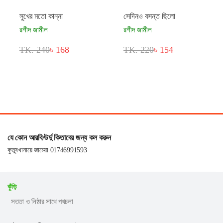
সুখের মতো কান্না
সেদিনও বসন্ত ছিলো
রশীদ জামীল
রশীদ জামীল
TK. 240
৳ 168
TK. 220
৳ 154
যে কোন আরবি/উর্দু কিতাবের জন্য কল করুন
কুতুবখানায়ে জামেয়া 01746991593
কুঁড়ি
সততা ও নিষ্ঠার সাথে পথচলা