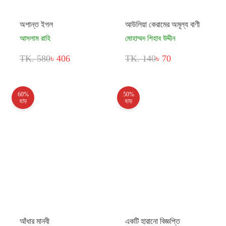
অশান্ত ইগল
আউলিয়া কেরামের অমূল্য বাণী
আসলাম রাহি
মোহাম্মদ শিহাব উদ্দীন
TK. 580
৳ 406
TK. 140
৳ 70
60%
50%
ছাড়
ছাড়
আঁধার মানবী
একটি হারানো বিজ্ঞপ্তি