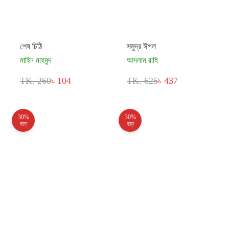
শেষ চিঠি
সমুদ্র ঈগল
মাহিন মাহমুদ
আসলাম রাহি
TK. 260
৳ 104
TK. 625
৳ 437
30%
30%
ছাড়
ছাড়