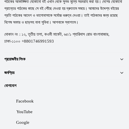
পাঠকের আকাঙ্ক্ষিত যেকোনো বই এখান থেকে সুলভ মূল্যে সরবরাহ করা হয়। দেশের যেকোনো
প্রান্তের পাঠকের কাছে সে বই পৌঁছে দেওয়া হয় দ্রুততম সময়ে। আমাদের উদ্দেশ্য বইয়ের
প্রতি পাঠকের আবেগ ও ভালোবাসাকে সর্বোচ্চ গুরুত্ব দেওয়া। তাই পাঠকদের জন্য রয়েছে
বিশেষ অফার ও ছাড়সহ নানা সুবিধা। আপনাকে স্বাগতম।
দোকান নং : ১২, তৃতীয় তলা, কওমী মার্কেট, ৬৫/১ প্যারিদাস রোড বাংলাবাজার,
ঢাকা-১১০০ +8801746991593
প্রয়োজনীয় লিংক
জনপ্রিয়
যোগাযোগ
Facebook
YouTube
Google