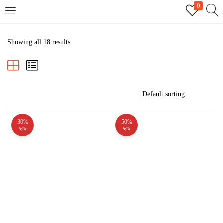
0
LOGIN
REGISTER
Showing all 18 results
Enter your username and password to login.
30%
50%
Remember me
ছাড়
ছাড়
Login
Lost password?