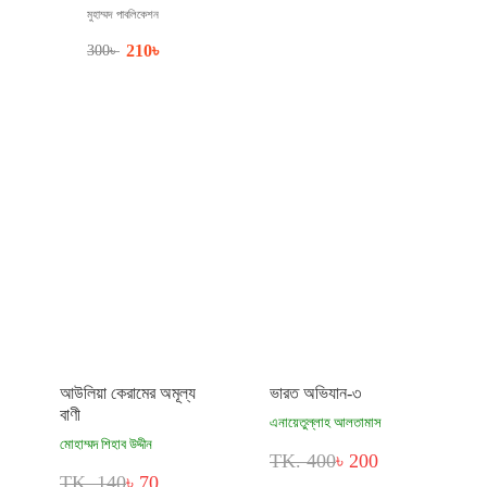
মুহাম্মদ পাবলিকেশন
210
৳
300
৳
আউলিয়া কেরামের অমূল্য
ভারত অভিযান-৩
বাণী
এনায়েতুল্লাহ আলতামাস
মোহাম্মদ শিহাব উদ্দীন
TK. 400
৳ 200
TK. 140
৳ 70