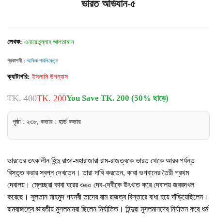
ভারত অভিযান-৫
লেখক:
এনায়েতুল্লাহ আলতামাস
প্রকাশনী :
আকিক পাবলিকেশন্স
ক্যাটাগরি:
ইসলামি উপন্যাস
TK. 400
TK. 200
You Save TK. 200 (50% ছাড়ে)
পৃষ্ঠা : ২৩৮, কভার : হার্ড কভার
ভারতের তৎকালীন হিন্দু রাজা-মহারাজারা রাম-রাজত্বকে ভারত থেকে আরব পর্যন্ত
বিস্তৃত করার স্বপ্ন দেখতেন। তারা দাবি করতেন, কাবা ভগবানের তৈরী প্রথম
দেবালয়। ম্লেচ্ছরা কাবা ঘরের ৩৬০ দেব-দেবীকে উৎখাত করে দেবালয় জবরদখল
করেছে। সুলতান মাহমুদ গযনবী তাদের রাম রাজত্ব বিস্তারে বাধা হয়ে দাঁড়িয়েছিলেন।
রামরাজত্বে ভারতীয় মুসলমানরা ছিলেন নির্যাতিত। হিন্দুরা মুসলমানদের নির্যাতন করে ধর্ম