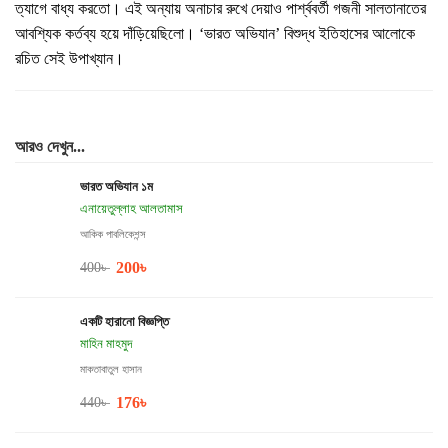
ত্যাগে বাধ্য করতো। এই অন্যায় অনাচার রুখে দেয়াও পার্শ্ববর্তী গজনী সালতানাতের
আবশ্যিক কর্তব্য হয়ে দাঁড়িয়েছিলো। ‘ভারত অভিযান’ বিশুদ্ধ ইতিহাসের আলোকে
রচিত সেই উপাখ্যান।
আরও দেখুন...
ভারত অভিযান ১ম
এনায়েতুল্লাহ আলতামাস
আকিক পাবলিকেশন্স
200
৳
400
৳
একটি হারানো বিজ্ঞপ্তি
মাহিন মাহমুদ
মাকতাবাতুল হাসান
176
৳
440
৳