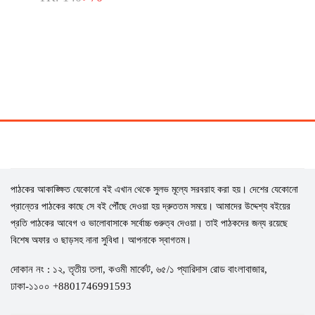
পাঠকের আকাঙ্ক্ষিত যেকোনো বই এখান থেকে সুলভ মূল্যে সরবরাহ করা হয়। দেশের যেকোনো
প্রান্তের পাঠকের কাছে সে বই পৌঁছে দেওয়া হয় দ্রুততম সময়ে। আমাদের উদ্দেশ্য বইয়ের
প্রতি পাঠকের আবেগ ও ভালোবাসাকে সর্বোচ্চ গুরুত্ব দেওয়া। তাই পাঠকদের জন্য রয়েছে
বিশেষ অফার ও ছাড়সহ নানা সুবিধা। আপনাকে স্বাগতম।
দোকান নং : ১২, তৃতীয় তলা, কওমী মার্কেট, ৬৫/১ প্যারিদাস রোড বাংলাবাজার,
ঢাকা-১১০০ +8801746991593