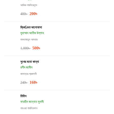
আকিক পাবলিকেশন্স
200
৳
400
৳
দ্বিখণ্ডিত ভালোবাসা
মুহাম্মাদ আতীক উল্লাহ
মাকতাবাতুল আযহার
500
৳
1,000
৳
সুখের মতো কান্না
রশীদ জামীল
কালান্তর প্রকাশনী
168
৳
240
৳
তিতিন
ফারহীন জান্নাত মুনাদী
নাদওয়া পাবলিকেশন