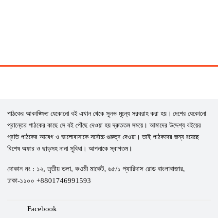
পাঠকের আকাঙ্ক্ষিত যেকোনো বই এখান থেকে সুলভ মূল্যে সরবরাহ করা হয়। দেশের যেকোনো
প্রান্তের পাঠকের কাছে সে বই পৌঁছে দেওয়া হয় দ্রুততম সময়ে। আমাদের উদ্দেশ্য বইয়ের
প্রতি পাঠকের আবেগ ও ভালোবাসাকে সর্বোচ্চ গুরুত্ব দেওয়া। তাই পাঠকদের জন্য রয়েছে
বিশেষ অফার ও ছাড়সহ নানা সুবিধা। আপনাকে স্বাগতম।
দোকান নং : ১২, তৃতীয় তলা, কওমী মার্কেট, ৬৫/১ প্যারিদাস রোড বাংলাবাজার,
ঢাকা-১১০০ +8801746991593
Facebook