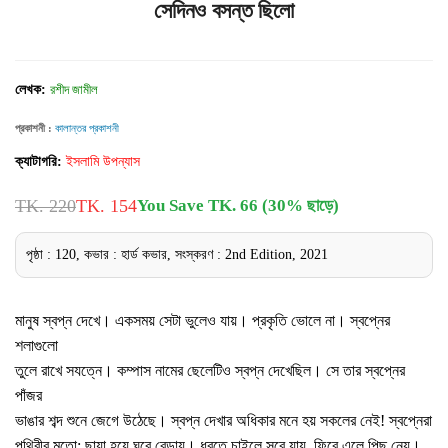
সেদিনও বসন্ত ছিলো
লেখক:
রশীদ জামীল
প্রকাশনী :
কালান্তর প্রকাশনী
ক্যাটাগরি:
ইসলামি উপন্যাস
TK. 220
TK. 154
You Save TK. 66 (30% ছাড়ে)
পৃষ্ঠা : 120, কভার : হার্ড কভার, সংস্করণ : 2nd Edition, 2021
মানুষ স্বপ্ন দেখে। একসময় সেটা ভুলেও যায়। প্রকৃতি ভোলে না। স্বপ্নের
শলাগুলো
তুলে রাখে সযত্নে। কম্পাস নামের ছেলেটিও স্বপ্ন দেখেছিল। সে তার স্বপ্নের
পাঁজর
ভাঙার শব্দ শুনে জেগে উঠেছে। স্বপ্ন দেখার অধিকার মনে হয় সকলের নেই! স্বপ্নেরা
পৃথিবীর মতো; ছায়া হয়ে ঘুরে বেড়ায়। ধরতে চাইলে সরে যায়, ফিরে এলে পিছু নেয়।