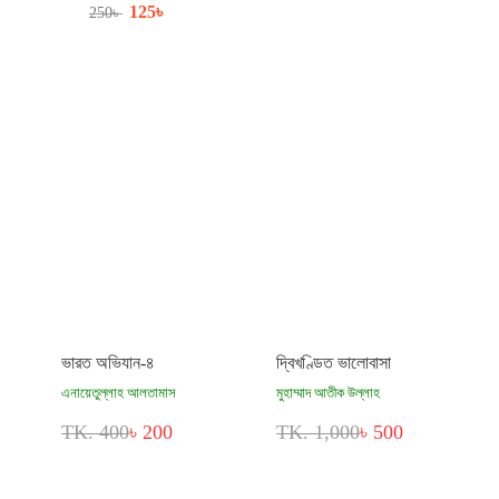
125
৳
250
৳
ভারত অভিযান-৪
দ্বিখণ্ডিত ভালোবাসা
এনায়েতুল্লাহ আলতামাস
মুহাম্মাদ আতীক উল্লাহ
TK. 400
৳ 200
TK. 1,000
৳ 500