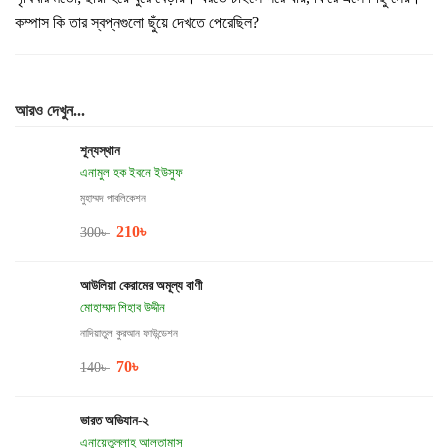
কম্পাস কি তার স্বপ্নগুলো ছুঁয়ে দেখতে পেরেছিল?
আরও দেখুন...
শূন্যস্থান
এনামুল হক ইবনে ইউসুফ
মুহাম্মদ পাবলিকেশন
210
৳
300
৳
আউলিয়া কেরামের অমূল্য বাণী
মোহাম্মদ শিহাব উদ্দীন
নাদিয়াতুল কুরআন ফাউন্ডেশন
70
৳
140
৳
ভারত অভিযান-২
এনায়েতুল্লাহ আলতামাস