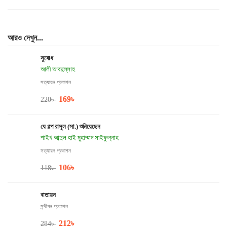
আরও দেখুন...
সুবোধ
আলী আবদুল্লাহ
সত্যায়ন প্রকাশন
169
৳
220
৳
যে গল্প রাসূল (সা.) শুনিয়েছেন
শাইখ আব্দুল হাই মুহাম্মাদ সাইফুল্লাহ
সত্যায়ন প্রকাশন
106
৳
118
৳
বাতায়ন
সন্দীপন প্রকাশন
212
৳
284
৳