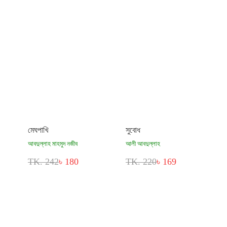
মেঘপাখি
সুবোধ
আবদুল্লাহ মাহমুদ নজীব
আলী আবদুল্লাহ
TK. 242
৳ 180
TK. 220
৳ 169