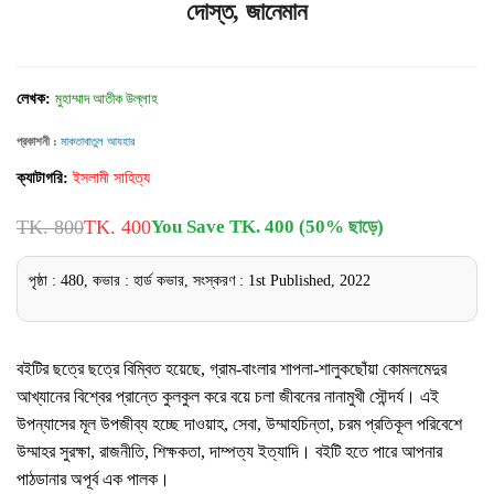
দোস্ত, জানেমান
লেখক:
মুহাম্মাদ আতীক উল্লাহ
প্রকাশনী :
মাকতাবাতুল আযহার
ক্যাটাগরি:
ইসলামী সাহিত্য
TK. 800
TK. 400
You Save TK. 400 (50% ছাড়ে)
পৃষ্ঠা : 480, কভার : হার্ড কভার, সংস্করণ : 1st Published, 2022
বইটির ছত্রে ছত্রে বিম্বিত হয়েছে, গ্রাম-বাংলার শাপলা-শালুকছোঁয়া কোমলমেদুর
আখ্যানের বিশ্বের প্রান্তে কুলকুল করে বয়ে চলা জীবনের নানামুখী সৌন্দর্য। এই
উপন্যাসের মূল উপজীব্য হচ্ছে দাওয়াহ, সেবা, উম্মাহচিন্তা, চরম প্রতিকূল পরিবেশে
উম্মাহর সুরক্ষা, রাজনীতি, শিক্ষকতা, দাম্পত্য ইত্যাদি। বইটি হতে পারে আপনার
পাঠডানার অপূর্ব এক পালক।