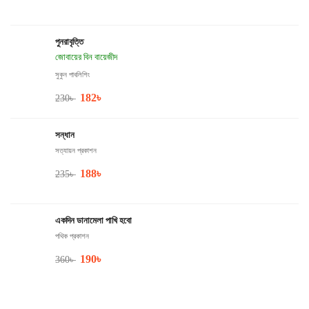
পুনরাবৃত্তি
জোবায়ের বিন বায়েজীদ
সুকুন পাবলিশিং
182
৳
230
৳
সন্ধান
সত্যায়ন প্রকাশন
188
৳
235
৳
একদিন ডানামেলা পাখি হবো
পথিক প্রকাশন
190
৳
360
৳