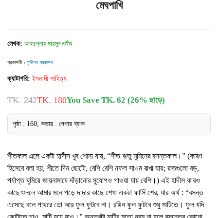
মেঘপাখি
লেখক:
আবদুল্লাহ মাহমুদ নজীব
প্রকাশনী :
সন্দীপন প্রকাশন
ক্যাটাগরি:
ইসলামী সাহিত্য
TK. 242
TK. 180
You Save TK. 62 (26% ছাড়ে)
পৃষ্ঠা : 160, কভার : পেপার ব্যাক
শীতকাল এলে একটা হাদীস খুব শোনা যায়, “শীত ঋতু মুমিনের বসন্তকাল।” (কারণ
হিসেবে বলা হয়, শীতে দিন ছোটো, বেশি বেশি নফল সাওম রাখা যায়; রাতগুলো বড়,
পর্যাপ্ত ঘুমিয়ে জায়নামাযে দাঁড়ানোর সুযোগও পাওয়া যায় বেশি।) এই হাদীস কারও
কাছে শুনলে আমার মনে পড়ে দাদার কাছে শেখা একটা ফার্সি শের, যার অর্থ : “বসন্ত
এসেছে বলে পাথরে তো আর ফুল ফুটবে না। রঙিন ফুল ফুটবে শুধু মাটিতে। ফুল যদি
ফোটাতে চাও, মাটি হয়ে যাও।” অন্তরটা মাটির মতো নরম না হলে বসন্তের কোনো