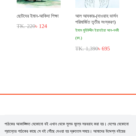
ছোটদের ইমান-আকিদা শিক্ষা
আল আযকার-(দাওয়াহ ভার্সন
পরিমার্জিত তৃতীয় সংস্করণ)
TK. 220
৳ 124
ইমাম মুহিউদ্দীন ইয়াহইয়া আন-নববী
(রহ.)
TK. 1,390
৳ 695
পাঠকের আকাঙ্ক্ষিত যেকোনো বই এখান থেকে সুলভ মূল্যে সরবরাহ করা হয়। দেশের যেকোনো
প্রান্তের পাঠকের কাছে সে বই পৌঁছে দেওয়া হয় দ্রুততম সময়ে। আমাদের উদ্দেশ্য বইয়ের