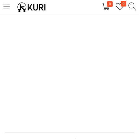
0
0
LOGIN
REGISTER
Enter your username and password to login.
Remember me
Login
Lost password?