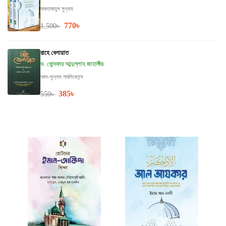
মাকতাবাতুস সুন্নাহ
770
৳
1,500
৳
রাহে বেলায়াত
ড. খোন্দকার আব্দুল্লাহ জাহাঙ্গীর
আস-সুন্নাহ পাবলিকেশন্স
385
৳
550
৳