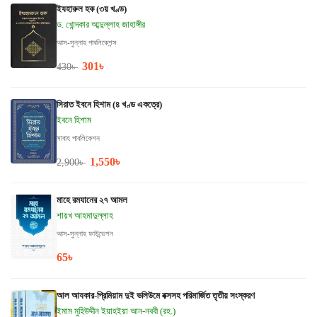
ইযহারুল হক (৩য় খণ্ড)
ড. খোন্দকার আব্দুল্লাহ জাহাঙ্গীর
আস-সুন্নাহ পাবলিকেশন্স
301
৳
430
৳
সিরাত ইবনে হিশাম (৪ খণ্ড একত্রে)
ইবনে হিশাম
সাবাহ পাবলিকেশন
1,550
৳
2,900
৳
মাহে রমযানের ২৭ আমল
শায়খ আহমাদুল্লাহ
আস-সুন্নাহ ফাউন্ডেশন
65
৳
আল আযকার-প্রিমিয়াম দুই ভলিউমে বক্সসহ পরিমার্জিত তৃতীয় সংস্করণ
ইমাম মুহিউদ্দীন ইয়াহইয়া আন-নববী (রহ.)