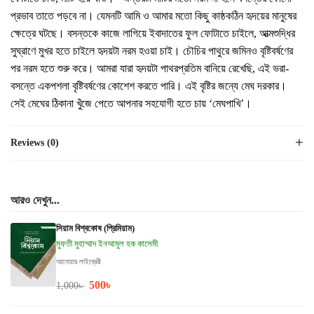
প্রভাব তাতে পড়বে না। যেমনটি আমি ও আমার মতো কিছু কাষ্ঠকঠিন হৃদয়ের মানুষের
ক্ষেত্রে ঘটছে। বসন্তকে কাজে লাগিয়ে ইবাদাতের ফুল ফোটাতে চাইলে, আত্মশুদ্ধির
সুঘ্রাণে মুখর হতে চাইলে হৃদয়টা নরম হওয়া চাই। চৌচির পাথুরে জমিনও বৃষ্টিবর্ষণের
পর নরম হতে শুরু করে। আমরা যারা হৃদয়টা পাথরপ্রতিম বানিয়ে রেখেছি, এই ভরা-
বসন্তে একপশলা বৃষ্টিবর্ষণের কোশেশ করতে পারি। এই বৃষ্টির জন্যে মেঘ দরকার।
সেই মেঘের ঠিকানা খুঁজে পেতে আপনার সহযোগী হতে চায় ‘মেঘপাখি’।
Reviews (0)
আরও দেখুন...
সিয়াম বিশ্বকোষ (প্রিমিয়াম)
মুফতী মুহাম্মাদ ইনআমুল হক কাসেমী
আনোয়ার লাইব্রেরী
500
৳
1,000
৳