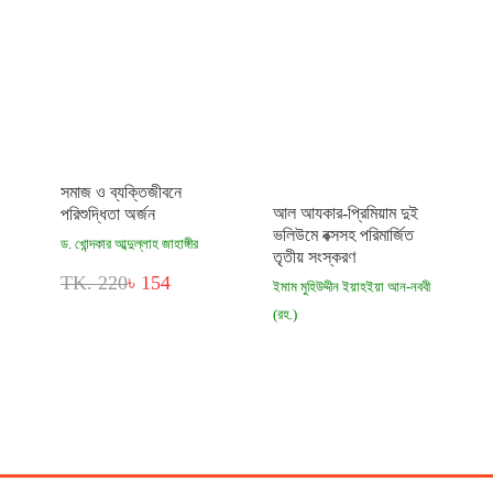
সমাজ ও ব্যক্তিজীবনে
আল আযকার-প্রিমিয়াম দুই
পরিশুদ্ধিতা অর্জন
ভলিউমে বক্সসহ পরিমার্জিত
ড. খোন্দকার আব্দুল্লাহ জাহাঙ্গীর
তৃতীয় সংস্করণ
TK. 220
৳ 154
ইমাম মুহিউদ্দীন ইয়াহইয়া আন-নববী
(রহ.)
TK. 1,500
৳ 770