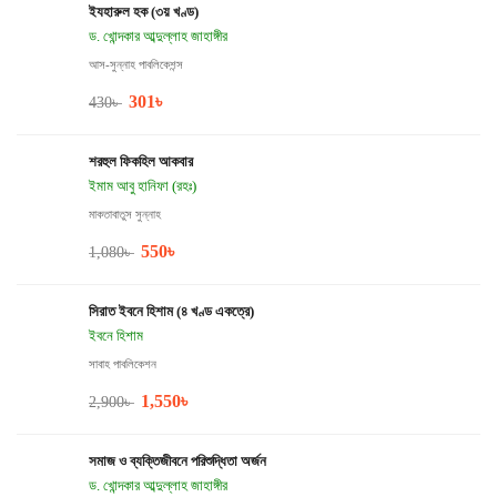
ইযহারুল হক (৩য় খণ্ড)
ড. খোন্দকার আব্দুল্লাহ জাহাঙ্গীর
আস-সুন্নাহ পাবলিকেশন্স
301
৳
430
৳
শরহুল ফিকহিল আকবার
ইমাম আবু হানিফা (রহঃ)
মাকতাবাতুস সুন্নাহ
550
৳
1,080
৳
সিরাত ইবনে হিশাম (৪ খণ্ড একত্রে)
ইবনে হিশাম
সাবাহ পাবলিকেশন
1,550
৳
2,900
৳
সমাজ ও ব্যক্তিজীবনে পরিশুদ্ধিতা অর্জন
ড. খোন্দকার আব্দুল্লাহ জাহাঙ্গীর