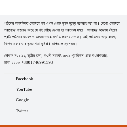
পাঠকের আকাঙ্ক্ষিত যেকোনো বই এখান থেকে সুলভ মূল্যে সরবরাহ করা হয়। দেশের যেকোনো
প্রান্তের পাঠকের কাছে সে বই পৌঁছে দেওয়া হয় দ্রুততম সময়ে। আমাদের উদ্দেশ্য বইয়ের
প্রতি পাঠকের আবেগ ও ভালোবাসাকে সর্বোচ্চ গুরুত্ব দেওয়া। তাই পাঠকদের জন্য রয়েছে
বিশেষ অফার ও ছাড়সহ নানা সুবিধা। আপনাকে স্বাগতম।
দোকান নং : ১২, তৃতীয় তলা, কওমী মার্কেট, ৬৫/১ প্যারিদাস রোড বাংলাবাজার,
ঢাকা-১১০০ +8801746991593
Facebook
YouTube
Google
Twitter