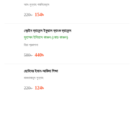
আস-সুন্নাহ পাবলিকেশন্স
154
৳
220
৳
ব্রেইন ব্যালেন্স ইকুয়াল ব্যাংক ব্যালেন্স
মুহাম্মদ ইলিয়াস কাঞ্চন (কোচ কাঞ্চন)
হিয়া প্রকাশনা
440
৳
580
৳
ছোটদের ইমান-আকিদা শিক্ষা
মাকতাবাতুস সুন্নাহ
124
৳
220
৳