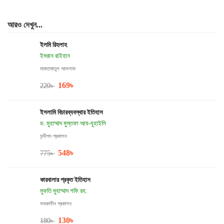
আরও দেখুন...
ইলমি রিহলাহ
ইমরান রাইহান
মাকতাবাতুল আসলাফ
169
৳
220
৳
ইসলামি বিচারব্যবস্থার ইতিহাস
ড. মুহাম্মাদ মুস্তফা আয-যুহাইলি
সন্দীপন প্রকাশন
548
৳
775
৳
কারবালার প্রকৃত ইতিহাস
মুফতি মুহাম্মাদ শফি রহ.
সমকালীন প্রকাশন
130
৳
180
৳