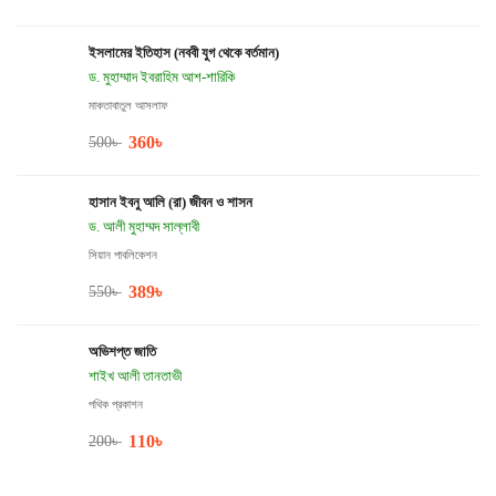
ইসলামের ইতিহাস (নববী যুগ থেকে বর্তমান)
ড. মুহাম্মাদ ইবরাহিম আশ-শারিকি
মাকতাবাতুল আসলাফ
360
৳
500
৳
হাসান ইবনু আলি (রা) জীবন ও শাসন
ড. আলী মুহাম্মদ সাল্লাবী
সিয়ান পাবলিকেশন
389
৳
550
৳
অভিশপ্ত জাতি
শাইখ আলী তানতাভী
পথিক প্রকাশন
110
৳
200
৳