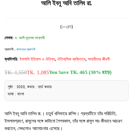
আলি ইবনু আবি তালিব রা.
(১-২খন্ড)
লেখক:
ড. আলী মুহাম্মদ সাল্লাবী
প্রকাশনী :
কালান্তর প্রকাশনী
ক্যাটাগরি:
ইসলামি ইতিহাস ও ঐতিহ্য
,
ঐতিহাসিক ব্যক্তিত্ব
,
সাহাবীদের জীবনী
TK. 1,550
TK. 1,085
You Save TK. 465 (30% ছাড়ে)
পৃষ্ঠা : 1010, কভার : হার্ড কভার
ভাষা : বাংলা
আলি ইবনু আবি তালিব রা.। চতুর্থ খলিফায়ে রাশিদ। গ্রন্থটিতে তাঁর পরিচিতি,
ইসলামগ্রহণ, রাসুলের সঙ্গে কাটানো শৈশবকাল, তাঁর সঙ্গে রাসুল সাঃ কীভাবে আচরণ
করতেন, সেগুলোও আলোচনায় এসেছে।