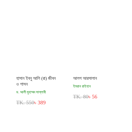
হাসান ইবনু আলি (রা) জীবন
আলপ আরসালান
ও শাসন
ইমরান রাইহান
ড. আলী মুহাম্মদ সাল্লাবী
TK. 80
৳ 56
TK. 550
৳ 389