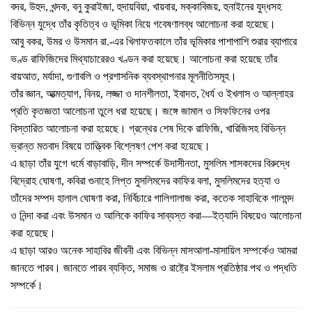
বদর, উহুদ, খন্দক, বনু কুরাইজা, হুদায়বিয়া, খায়বার, মক্কাবিজয়, হুনাইনের যুদ্ধসহ
বিভিন্ন যুদ্ধে তাঁর কৃতিত্ব ও ভূমিকা নিয়ে গবেষণালব্ধ আলোচনা করা হয়েছে।
আবু বকর, উমর ও উসমান রা.-এর খিলাফতকালে তাঁর ভূমিকার পাশাপাশি শুরার ব্যাপারে
ভণ্ড রাফিজিদের মিথ্যাচারেরও খণ্ডন করা হয়েছে। আলোচনা করা হয়েছে তাঁর
বায়আত, মর্যাদা, গুণাবলি ও প্রশাসনিক ব্যবস্থাপনার মূলনীতিসমূহ।
তাঁর জ্ঞান, আত্মত্যাগ, বিনয়, লজ্জা ও দানশীলতা, ইবাদত, ধৈর্য ও ইখলাস ও আল্লাহর
প্রতি কৃতজ্ঞতা আলোচনা তুলে ধরা হয়েছে। জঙ্গে জামাল ও সিফফিনের ওপর
বিস্তারিত আলোচনা করা হয়েছে। গ্রন্থের শেষ দিকে রাফিজি, খারিজিসহ বিভিন্ন
ভ্রান্ত মতবাদ বিষয়ে তাত্ত্বিক বিশ্লেষণ পেশ করা হয়েছে।
এ ছাড়া তাঁর যুগে ধর্মে বাড়াবাড়ি, দীন সম্পর্কে উদাসীনতা, মুসলিম শাসকদের বিরুদ্ধে
বিদ্রোহ ঘোষণা, কবিরা গুনাহে লিপ্ত মুসলিমদের কাফির বলা, মুসলিমদের হত্যা ও
তাঁদের সম্পদ হালাল ঘোষণা করা, নির্বিচারে গালিগালাজ করা, কতেক সাহাবিকে গালমন্দ
ও নিন্দা করা এবং উসমান ও আলিকে কাফির সাব্যস্ত করা—ইত্যাদি বিষয়েও আলোচনা
করা হয়েছে।
এ ছাড়া আরও অনেক সাহাবির জীবনী এবং বিভিন্ন মাসআলা-মাসায়িল সম্পর্কেও আমরা
জানতে পারব। জানতে পারব ব্যক্তি, সমাজ ও রাষ্ট্রে ইসলাম প্রতিষ্ঠার পথ ও পদ্ধতি
সম্পর্কে।