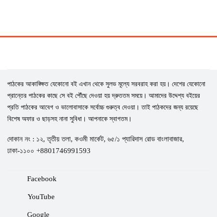
পাঠকের আকাঙ্ক্ষিত যেকোনো বই এখান থেকে সুলভ মূল্যে সরবরাহ করা হয়। দেশের যেকোনো
প্রান্তের পাঠকের কাছে সে বই পৌঁছে দেওয়া হয় দ্রুততম সময়ে। আমাদের উদ্দেশ্য বইয়ের
প্রতি পাঠকের আবেগ ও ভালোবাসাকে সর্বোচ্চ গুরুত্ব দেওয়া। তাই পাঠকদের জন্য রয়েছে
বিশেষ অফার ও ছাড়সহ নানা সুবিধা। আপনাকে স্বাগতম।
দোকান নং : ১২, তৃতীয় তলা, কওমী মার্কেট, ৬৫/১ প্যারিদাস রোড বাংলাবাজার,
ঢাকা-১১০০ +8801746991593
Facebook
YouTube
Google