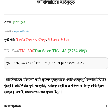
জাহিলিয়াতের ইতিবৃত্ত
লেখক:
মুহাম্মদ কুতুব
প্রকাশনী :
রুহামা পাবলিকেশন
ক্যাটাগরি:
ইসলামি ইতিহাস ও ঐতিহ্য
,
ইতিহাস ও ঐতিহ্য
TK. 544
TK. 396
You Save TK. 148 (27% ছাড়ে)
পৃষ্ঠা : 376, কভার : হার্ড কভার, সংস্করণ : 1st published, 2023
“জাহিলিয়াতের ইতিহাস” বইটি মুহাম্মদ কুতুব রচিত একটি গুরুত্বপূর্ণ ইসলামি ইতিহাস
গ্রন্থ। জাহিলিয়াত যুগ, সংস্কৃতি, সমাজব্যবস্থা ও মানসিকতার বিশ্লেষণভিত্তিক
ব্যাখ্যা। এখনই বাংলাদেশের সেরা মূল্যে কিনুন।
Description