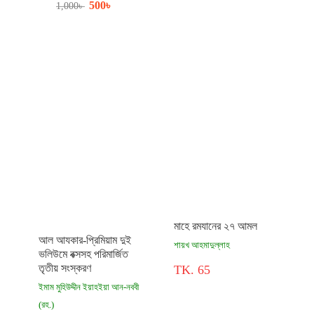
500
৳
1,000
৳
মাহে রমযানের ২৭ আমল
আল আযকার-প্রিমিয়াম দুই
শায়খ আহমাদুল্লাহ
ভলিউমে বক্সসহ পরিমার্জিত
তৃতীয় সংস্করণ
TK. 65
ইমাম মুহিউদ্দীন ইয়াহইয়া আন-নববী
(রহ.)