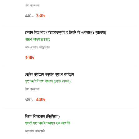
হিয়া প্রকাশনা
330
৳
440
৳
রমযান নিয়ে শায়খ আহমাদুল্লাহ`র তিনটি বই একসাথে (প্যাকেজ)
শায়খ আহমাদুল্লাহ
আস-সুন্নাহ ফাউন্ডেশন
300
৳
ব্রেইন ব্যালেন্স ইকুয়াল ব্যাংক ব্যালেন্স
মুহাম্মদ ইলিয়াস কাঞ্চন (কোচ কাঞ্চন)
হিয়া প্রকাশনা
440
৳
580
৳
সিয়াম বিশ্বকোষ (প্রিমিয়াম)
মুফতী মুহাম্মাদ ইনআমুল হক কাসেমী
আনোয়ার লাইব্রেরী