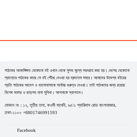
TK. 1,500
৳ 770
পাঠকের আকাঙ্ক্ষিত যেকোনো বই এখান থেকে সুলভ মূল্যে সরবরাহ করা হয়। দেশের যেকোনো
প্রান্তের পাঠকের কাছে সে বই পৌঁছে দেওয়া হয় দ্রুততম সময়ে। আমাদের উদ্দেশ্য বইয়ের
প্রতি পাঠকের আবেগ ও ভালোবাসাকে সর্বোচ্চ গুরুত্ব দেওয়া। তাই পাঠকদের জন্য রয়েছে
বিশেষ অফার ও ছাড়সহ নানা সুবিধা। আপনাকে স্বাগতম।
দোকান নং : ১২, তৃতীয় তলা, কওমী মার্কেট, ৬৫/১ প্যারিদাস রোড বাংলাবাজার,
ঢাকা-১১০০ +8801746991593
Facebook