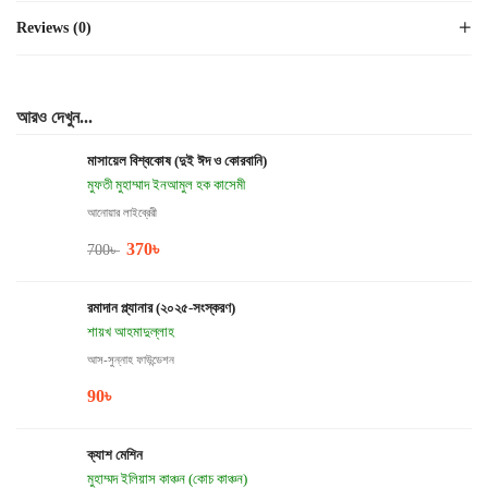
Reviews (0)
আরও দেখুন...
মাসায়েল বিশ্বকোষ (দুই ঈদ ও কোরবানি)
মুফতী মুহাম্মাদ ইনআমুল হক কাসেমী
আনোয়ার লাইব্রেরী
370
৳
700
৳
রমাদান প্ল্যানার (২০২৫-সংস্করণ)
শায়খ আহমাদুল্লাহ
আস-সুন্নাহ ফাউন্ডেশন
90
৳
ক্যাশ মেশিন
মুহাম্মদ ইলিয়াস কাঞ্চন (কোচ কাঞ্চন)