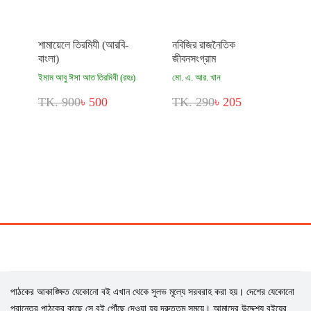
শামায়েলে তিরমিযী (আরবি-
নবিজির রাজনৈতিক
বাংলা)
জীবনসংগ্রাম
ইমাম আবু ঈসা আত তিরমিযী (রহঃ)
মো. এ. আর. খান
TK. 900
৳ 500
TK. 290
৳ 205
পাঠকের আকাঙ্ক্ষিত যেকোনো বই এখান থেকে সুলভ মূল্যে সরবরাহ করা হয়। দেশের যেকোনো
প্রান্তের পাঠকের কাছে সে বই পৌঁছে দেওয়া হয় দ্রুততম সময়ে। আমাদের উদ্দেশ্য বইয়ের