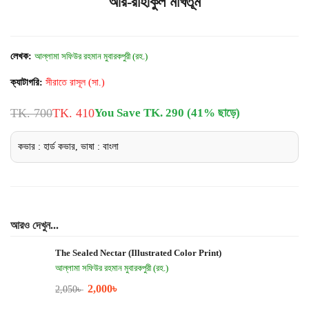
আর-রাহীকুল মাখতূম
লেখক:
আল্লামা সফিউর রহমান মুবারকপুরী (রহ.)
ক্যাটাগরি:
সীরাতে রাসূল (সা.)
TK. 700
TK. 410
You Save TK. 290 (41% ছাড়ে)
কভার : হার্ড কভার, ভাষা : বাংলা
আরও দেখুন...
The Sealed Nectar (Illustrated Color Print)
আল্লামা সফিউর রহমান মুবারকপুরী (রহ.)
2,000
৳
2,050
৳