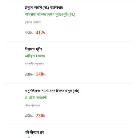
রাসূলে আরাবি (সা.) হার্ডকাভার
আল্লামা সফিউর রহমান মুবারকপুরী (রহ.)
সন্দীপন প্রকাশন
412
৳
550
৳
সিরাজাম মুনির
আরিফুল ইসলাম
সমকালীন প্রকাশন
140
৳
280
৳
অমুসলিমদের সাথে যেমন ছিলেন রাসূল (সাঃ)
ড. রাগিব সারজানী
পথিক প্রকাশন
230
৳
460
৳
নবি জীবনের গল্প