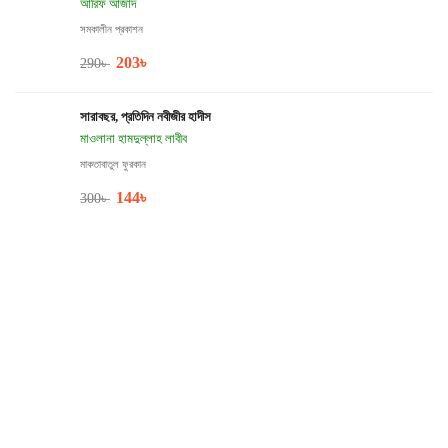
আরিফ আজাদ
সমকালীন প্রকাশন
203
৳
290
৳
সারাবছর, প্রতিদিন নবীজীর হাদীস
মাওলানা হামদুল্লাহ লাবীব
মাকতাবাতুল ফুরকান
144
৳
300
৳