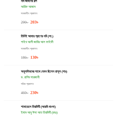
নবি জীবনের গল্প
আরিফ আজাদ
সমকালীন প্রকাশন
203
৳
290
৳
তিনিই আমার প্রাণের নবি (সা.)
শাইখ আলী জাবির আল ফাইফী
সমকালীন প্রকাশন
130
৳
186
৳
অমুসলিমদের সাথে যেমন ছিলেন রাসূল (সাঃ)
ড. রাগিব সারজানী
পথিক প্রকাশন
230
৳
460
৳
শামায়েলে তিরমিযী (আরবি-বাংলা)
ইমাম আবু ঈসা আত তিরমিযী (রহঃ)