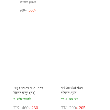
ইসলামিয়া কুতুবখানা
500
৳
900
৳
অমুসলিমদের সাথে যেমন
নবিজির রাজনৈতিক
ছিলেন রাসূল (সাঃ)
জীবনসংগ্রাম
ড. রাগিব সারজানী
মো. এ. আর. খান
TK. 460
৳ 230
TK. 290
৳ 205