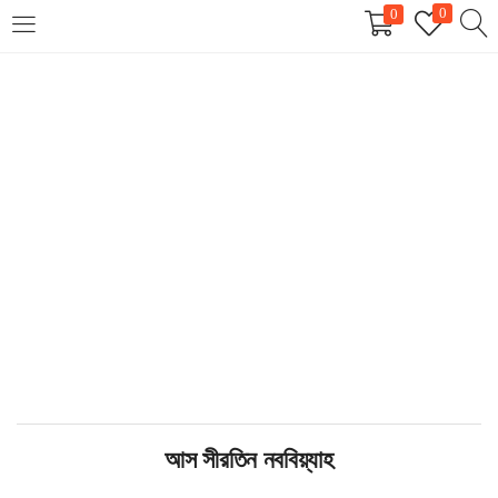
0
0
LOGIN
REGISTER
Enter your username and password to login.
Remember me
Login
Lost password?
আস সীরতিন নববিয়্যাহ