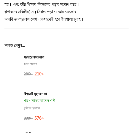
হয়। এবং তাঁর শিক্ষায় নিজেদের গড়ার সংকল্প করে।
গল্পাকারে নবিজীর( সা) সিরাত পড়া ও আর চমৎকার
আরবি ভাবপ্রকাশ শেখা একসাথেই হবে ইনশাআল্লাহ।
আরও দেখুন...
সরদারে কায়েনাত
উমেদ প্রকাশ
210
৳
286
৳
বিশ্বনবি মুহাম্মাদ সা.
শায়খ সালিহ আহমাদ শামী
সন্দীপন প্রকাশন
576
৳
800
৳