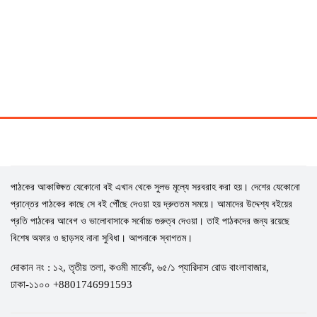
পাঠকের আকাঙ্ক্ষিত যেকোনো বই এখান থেকে সুলভ মূল্যে সরবরাহ করা হয়। দেশের যেকোনো
প্রান্তের পাঠকের কাছে সে বই পৌঁছে দেওয়া হয় দ্রুততম সময়ে। আমাদের উদ্দেশ্য বইয়ের
প্রতি পাঠকের আবেগ ও ভালোবাসাকে সর্বোচ্চ গুরুত্ব দেওয়া। তাই পাঠকদের জন্য রয়েছে
বিশেষ অফার ও ছাড়সহ নানা সুবিধা। আপনাকে স্বাগতম।
দোকান নং : ১২, তৃতীয় তলা, কওমী মার্কেট, ৬৫/১ প্যারিদাস রোড বাংলাবাজার,
ঢাকা-১১০০ +8801746991593