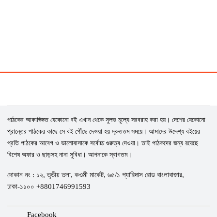
পাঠকের আকাঙ্ক্ষিত যেকোনো বই এখান থেকে সুলভ মূল্যে সরবরাহ করা হয়। দেশের যেকোনো
প্রান্তের পাঠকের কাছে সে বই পৌঁছে দেওয়া হয় দ্রুততম সময়ে। আমাদের উদ্দেশ্য বইয়ের
প্রতি পাঠকের আবেগ ও ভালোবাসাকে সর্বোচ্চ গুরুত্ব দেওয়া। তাই পাঠকদের জন্য রয়েছে
বিশেষ অফার ও ছাড়সহ নানা সুবিধা। আপনাকে স্বাগতম।
দোকান নং : ১২, তৃতীয় তলা, কওমী মার্কেট, ৬৫/১ প্যারিদাস রোড বাংলাবাজার,
ঢাকা-১১০০ +8801746991593
Facebook