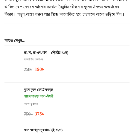
এ কিতাবে পাবেন সে আলোর সন্ধান; দৈনন্দিন জীবনে রাসূলের উত্তম অভ্যাসের
বিবরণ। পড়ুন,আমল করুন আর নিজে আলোকিত হয়ে চারপাশে আলো ছড়িয়ে দিন।
আরও দেখুন...
মা, মা, মা এবং বাবা – (দ্বিতীয় খণ্ড)
সমকালীন প্রকাশন
190
৳
258
৳
ফুলে ফুলে ফোটে বসন্ত
শায়খ মাহমূদ আল-মিসরী
দারুল ফুরকান
375
৳
750
৳
আল আদাবুল মুফরাদ (দুই খণ্ড)