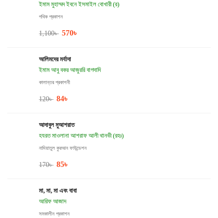
ইমাম মুহাম্মদ ইবনে ইসমাইল বোখারী (র)
পথিক প্রকাশন
570
৳
1,100
৳
আলিমদের মর্যাদা
ইমাম আবু বকর আজুররি বাগদাদি
কালান্তর প্রকাশনী
84
৳
120
৳
আদাবুল মুআশরাত
হযরত মাওলানা আশরাফ আলী থানভী (রহঃ)
নাদিয়াতুল কুরআন ফাউন্ডেশন
85
৳
170
৳
মা, মা, মা এবং বাবা
আরিফ আজাদ
সমকালীন প্রকাশন