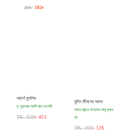
182
৳
260
৳
আদর্শ মুসলিম
মুমিন জীবনের আদব
ড. মুহাম্মাদ আলী আল হাশেমী
শায়খ আব্দুল ফাত্তাহ আবু গুদ্দাহ
TK. 620
৳ 453
রহ.
TK. 165
৳ 126