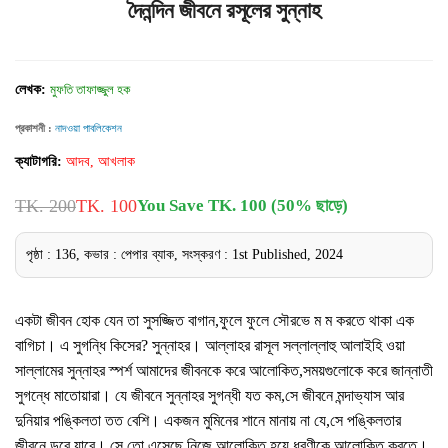
দৈনন্দিন জীবনে রসূলের সুন্নাহ
লেখক:
মুফতি তাফাজ্জুল হক
প্রকাশনী :
নাদওয়া পাবলিকেশন
ক্যাটাগরি:
আদব, আখলাক
TK. 200
TK. 100
You Save TK. 100 (50% ছাড়ে)
পৃষ্ঠা : 136, কভার : পেপার ব্যাক, সংস্করণ : 1st Published, 2024
একটা জীবন হোক যেন তা সুসজ্জিত বাগান,ফুলে ফুলে সৌরভে ম ম করতে থাকা এক
বাগিচা। এ সুগন্ধি কিসের? সুন্নাহর। আল্লাহর রাসূল সল্লাল্লাহু আলাইহি ওয়া
সাল্লামের সুন্নাহর স্পর্শ আমাদের জীবনকে করে আলোকিত,সময়গুলোকে করে জান্নাতী
সুগন্ধে মাতোয়ারা। যে জীবনে সুন্নাহর সুগন্ধী যত কম,সে জীবনে মন্দাভ্যাস আর
দুনিয়ার পঙ্কিলতা তত বেশি। একজন মুমিনের শানে মানায় না যে,সে পঙ্কিলতার
জীবনে ডুবে যাবে। সে তো এসেছে নিজে আলোকিত হয়ে ধরণীকে আলোকিত করতে।