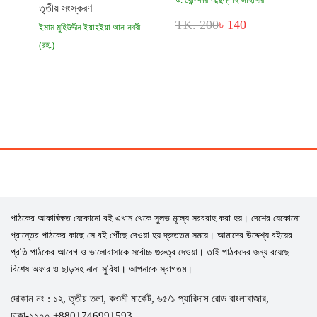
তৃতীয় সংস্করণ
TK. 200
৳ 140
ইমাম মুহিউদ্দীন ইয়াহইয়া আন-নববী
(রহ.)
TK. 1,500
৳ 770
পাঠকের আকাঙ্ক্ষিত যেকোনো বই এখান থেকে সুলভ মূল্যে সরবরাহ করা হয়। দেশের যেকোনো
প্রান্তের পাঠকের কাছে সে বই পৌঁছে দেওয়া হয় দ্রুততম সময়ে। আমাদের উদ্দেশ্য বইয়ের
প্রতি পাঠকের আবেগ ও ভালোবাসাকে সর্বোচ্চ গুরুত্ব দেওয়া। তাই পাঠকদের জন্য রয়েছে
বিশেষ অফার ও ছাড়সহ নানা সুবিধা। আপনাকে স্বাগতম।
দোকান নং : ১২, তৃতীয় তলা, কওমী মার্কেট, ৬৫/১ প্যারিদাস রোড বাংলাবাজার,
ঢাকা-১১০০ +8801746991593