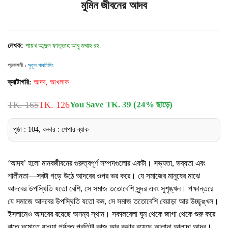
মুমিন জীবনের আদব
লেখক:
শায়খ আব্দুল ফাত্তাহ আবু গুদ্দাহ রহ.
প্রকাশনী :
সুকুন পাবলিশিং
ক্যাটাগরি:
আদব, আখলাক
TK. 165
TK. 126
You Save TK. 39 (24% ছাড়ে)
পৃষ্ঠা : 104, কভার : পেপার ব্যাক
‘আদব’ হলো মানবজীবনের গুরুত্বপূর্ণ সম্পদগুলোর একটা। সভ্যতা, ভব্যতা এবং
শালীনতা—সবটা গড়ে উঠে আদবের ওপর ভর করে। যে সমাজের মানুষের মাঝে
আদবের উপস্থিতি যতো বেশি, সে সমাজ ততোবেশি সুন্দর এবং সুশৃঙ্খল। পক্ষান্তরে
যে সমাজে আদবের উপস্থিতি যতো কম, সে সমাজ ততোবেশি বেয়াড়া আর উচ্ছৃঙ্খল।
ইসলামেও আদবের রয়েছে অনন্য স্থান। সকালবেলা ঘুম থেকে জাগা থেকে শুরু করে
রাতে ঘুমোতে যাওয়া পর্যন্ত প্রতিটা কাজ আর কথার রয়েছে আলাদা আলাদা আদব।