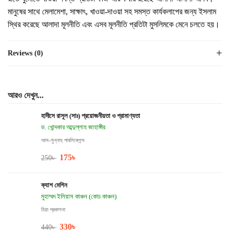
মানুষের সাথে মেলামেশা, সাক্ষাৎ, খাওয়া-দাওয়া সহ সমস্ত কার্যকলাপের জন্য ইসলাম
স্থির করেছে আলাদা মূলনীতি এবং এসব মূলনীতি প্রতিটা মুসলিমকে মেনে চলতে হয়।
Reviews (0)
আরও দেখুন...
হাদীসে রাসূল (সাঃ) প্রয়োজনীয়তা ও প্রামাণ্যতা
ড. খোন্দকার আব্দুল্লাহ জাহাঙ্গীর
আস-সুন্নাহ পাবলিকেশন্স
175
৳
250
৳
ক্যাশ মেশিন
মুহাম্মদ ইলিয়াস কাঞ্চন (কোচ কাঞ্চন)
হিয়া প্রকাশনা
330
৳
440
৳