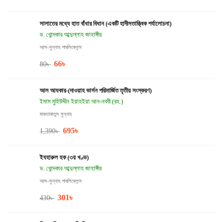
সালাতের মধ্যে হাত বাঁধার বিধান (একটি হাদীসতাত্ত্বিক পর্যালোচনা)
ড. খোন্দকার আব্দুল্লাহ জাহাঙ্গীর
আস-সুন্নাহ পাবলিকেশন্স
66
৳
80
৳
আল আযকার-(দাওয়াহ ভার্সন পরিমার্জিত তৃতীয় সংস্করণ)
ইমাম মুহিউদ্দীন ইয়াহইয়া আন-নববী (রহ.)
মাকতাবাতুস সুন্নাহ
695
৳
1,390
৳
ইযহারুল হক (৩য় খণ্ড)
ড. খোন্দকার আব্দুল্লাহ জাহাঙ্গীর
আস-সুন্নাহ পাবলিকেশন্স
301
৳
430
৳