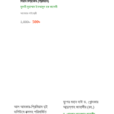
সিয়াম বিশ্বকোষ (প্রিমিয়াম)
মুফতী মুহাম্মাদ ইনআমুল হক কাসেমী
আনোয়ার লাইব্রেরী
500
৳
1,000
৳
যুগের মহান দাঈ ড. খোন্দকার
আল আযকার-প্রিমিয়াম দুই
আব্দুল্লাহ জাহাঙ্গীর (রহ.)
ভলিউমে বক্সসহ পরিমার্জিত
ড. খোন্দকার আব্দুল্লাহ জাহাঙ্গীর