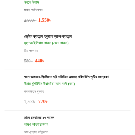
ইবনে হিশাম
সাবাহ পাবলিকেশন
1,550
৳
2,900
৳
ব্রেইন ব্যালেন্স ইকুয়াল ব্যাংক ব্যালেন্স
মুহাম্মদ ইলিয়াস কাঞ্চন (কোচ কাঞ্চন)
হিয়া প্রকাশনা
440
৳
580
৳
আল আযকার-প্রিমিয়াম দুই ভলিউমে বক্সসহ পরিমার্জিত তৃতীয় সংস্করণ
ইমাম মুহিউদ্দীন ইয়াহইয়া আন-নববী (রহ.)
মাকতাবাতুস সুন্নাহ
770
৳
1,500
৳
মাহে রমযানের ২৭ আমল
শায়খ আহমাদুল্লাহ
আস-সুন্নাহ ফাউন্ডেশন