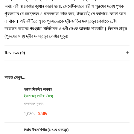
অথচ এই না বোঝার প্রধান কারণ হলো, জেনেটিকভাবে নারী ও পুরুষের মধ্যে পৃথক
পৃথকভাবে যে মনস্তত্ত্ব ও মানবসত্তা কাজ করে, উভয়েরই সে ব্যাপারে কোনো জ্ঞান
না থাকা। এই বইটিতে মূলত পুরুষদেরকে স্ত্রী-জাতির মনস্তত্ত্ব বোঝাতে চেষ্টা
করেছেন আরবের প্রখ্যাত সাহিত্যিক ও গুণী লেখক আদহাম শারকাভি। ফিমেল মাইন্ড
(পুরুষের জন্য স্ত্রীর মনস্তত্ত্ব বোঝার সূত্র)
Reviews (0)
আরও দেখুন...
শরহুল ফিকহিল আকবার
ইমাম আবু হানিফা (রহঃ)
মাকতাবাতুস সুন্নাহ
550
৳
1,080
৳
সিরাত ইবনে হিশাম (৪ খণ্ড একত্রে)