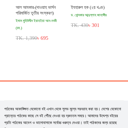
আল আযকার-(দাওয়াহ ভার্সন
ইযহারুল হক (২য় খণ্ড)
পরিমার্জিত তৃতীয় সংস্করণ)
ড. খোন্দকার আব্দুল্লাহ জাহাঙ্গীর
ইমাম মুহিউদ্দীন ইয়াহইয়া আন-নববী
TK. 430
৳ 301
(রহ.)
TK. 1,390
৳ 695
পাঠকের আকাঙ্ক্ষিত যেকোনো বই এখান থেকে সুলভ মূল্যে সরবরাহ করা হয়। দেশের যেকোনো
প্রান্তের পাঠকের কাছে সে বই পৌঁছে দেওয়া হয় দ্রুততম সময়ে। আমাদের উদ্দেশ্য বইয়ের
প্রতি পাঠকের আবেগ ও ভালোবাসাকে সর্বোচ্চ গুরুত্ব দেওয়া। তাই পাঠকদের জন্য রয়েছে