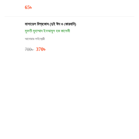
65
৳
মাসায়েল বিশ্বকোষ (দুই ঈদ ও কোরবানি)
মুফতী মুহাম্মাদ ইনআমুল হক কাসেমী
আনোয়ার লাইব্রেরী
370
৳
700
৳