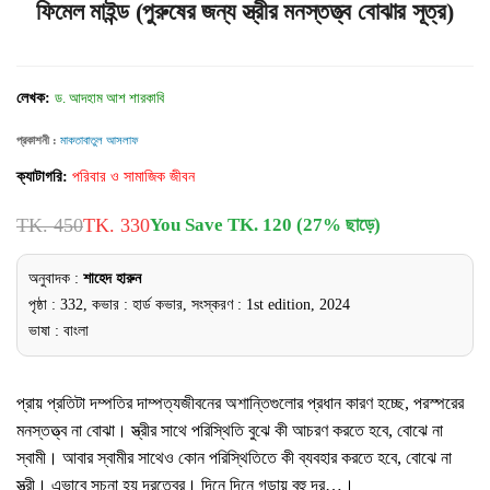
ফিমেল মাইন্ড (পুরুষের জন্য স্ত্রীর মনস্তত্ত্ব বোঝার সূত্র)
লেখক:
ড. আদহাম আশ শারকাবি
প্রকাশনী :
মাকতাবাতুল আসলাফ
ক্যাটাগরি:
পরিবার ও সামাজিক জীবন
TK. 450
TK. 330
You Save TK. 120 (27% ছাড়ে)
অনুবাদক :
শাহেদ হারুন
পৃষ্ঠা : 332, কভার : হার্ড কভার, সংস্করণ : 1st edition, 2024
ভাষা : বাংলা
প্রায় প্রতিটা দম্পতির দাম্পত্যজীবনের অশান্তিগুলোর প্রধান কারণ হচ্ছে, পরস্পরের
মনস্তত্ত্ব না বোঝা। স্ত্রীর সাথে পরিস্থিতি বুঝে কী আচরণ করতে হবে, বোঝে না
স্বামী। আবার স্বামীর সাথেও কোন পরিস্থিতিতে কী ব্যবহার করতে হবে, বোঝে না
স্ত্রী। এভাবে সূচনা হয় দূরত্বের। দিনে দিনে গড়ায় বহু দূর…।