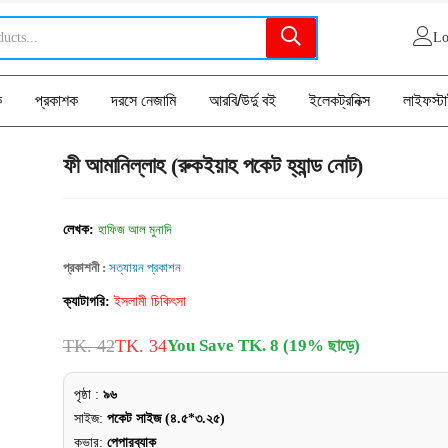
Lo
ক
প্রকাশক
দরসে নেজামি
আরবি/উর্দু বই
ইলেকট্রনিক্স
লাইফস্ট
ফী আমানিল্লাহ (রুকইয়াহ পকেট হ্যান্ড নোট)
লেখক:
হাফিজ আল মুনাদি
প্রকাশনী :
সত্যায়ন প্রকাশন
ক্যাটাগরি:
ইসলামী চিকিৎসা
TK. 42
TK. 34
You Save TK. 8 (19% ছাড়ে)
পৃষ্ঠা :
৯৬
সাইজ:
পকেট সাইজ (৪.৫*৩.২৫)
কভার:
পেপারব্যাক