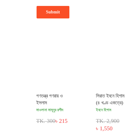
গণতন্ত্র গণরায় ও
সিরাত ইবনে হিশাম
ইসলাম
(৪ খণ্ড একত্রে)
মাওলানা মামূনুর রশীদ
ইবনে হিশাম
TK. 300
৳ 215
TK. 2,900
৳ 1,550