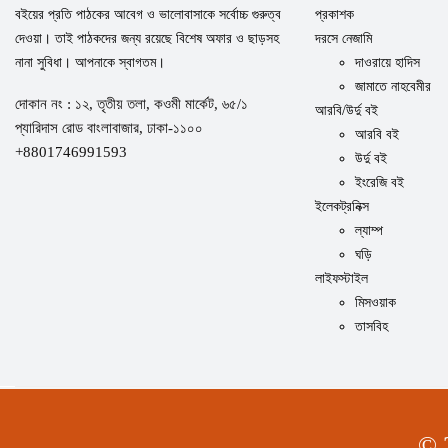
বইয়ের প্রতি পাঠকের আবেগ ও ভালোবাসাকে সর্বোচ্চ গুরুত্ব
প্রকাশক
দেওয়া। তাই পাঠকদের জন্য রয়েছে বিশেষ অফার ও ছাড়সহ
দরসে নেজামি
নানা সুবিধা। আপনাকে স্বাগতম।
দাওরায়ে হাদিস
জামাতে নাহবেমীর
দোকান নং : ১২, তৃতীয় তলা, কওমী মার্কেট, ৬৫/১
আরবি/উর্দু বই
প্যারিদাস রোড বাংলাবাজার, ঢাকা-১১০০
আরবি বই
+8801746991593
উর্দু বই
ইংরেজি বই
ইলেকট্রনিক্স
ল্যাম্প
ঘড়ি
লাইফস্টাইল
মিসওয়াক
তাসবিহ
© 