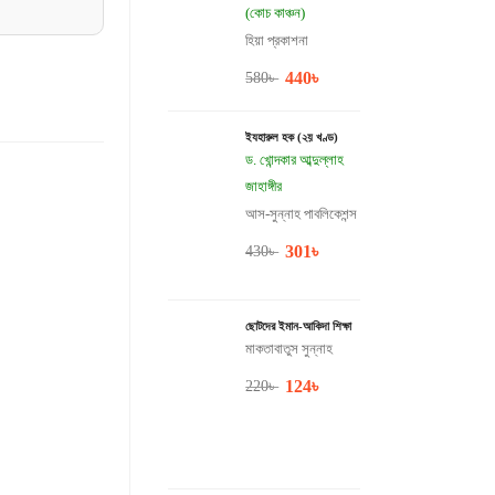
(কোচ কাঞ্চন)
হিয়া প্রকাশনা
440
৳
580
৳
ইযহারুল হক (২য় খণ্ড)
ড. খোন্দকার আব্দুল্লাহ
জাহাঙ্গীর
আস-সুন্নাহ পাবলিকেশন্স
301
৳
430
৳
ছোটদের ইমান-আকিদা শিক্ষা
মাকতাবাতুস সুন্নাহ
124
৳
220
৳