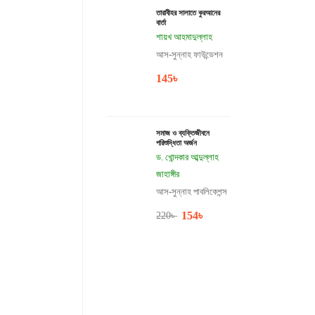
তারাবীহর সালাতে কুরআনের
বার্তা
শায়খ আহমাদুল্লাহ
আস-সুন্নাহ ফাউন্ডেশন
145
৳
সমাজ ও ব্যক্তিজীবনে
পরিশুদ্ধিতা অর্জন
ড. খোন্দকার আব্দুল্লাহ
জাহাঙ্গীর
আস-সুন্নাহ পাবলিকেশন্স
154
৳
220
৳