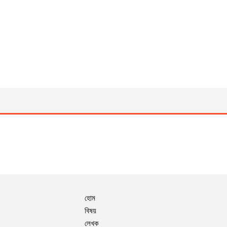
হোম
বিষয়
লেখক