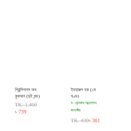
প্রিন্সিপলস অব
ইযহারুল হক (১ম
কুরআন (দুই খন্ড)
খণ্ড)
ড. খোন্দকার আব্দুল্লাহ
TK. 1,400
জাহাঙ্গীর
৳ 739
TK. 430
৳ 301