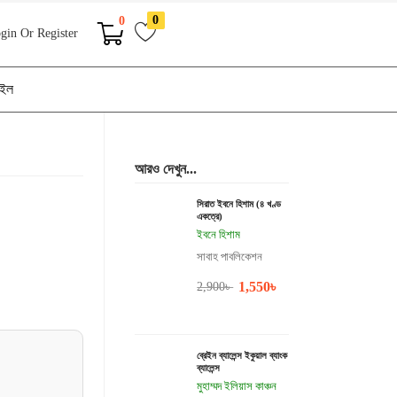
0
0
gin Or Register
াইল
আরও দেখুন...
সিরাত ইবনে হিশাম (৪ খণ্ড
একত্রে)
ইবনে হিশাম
সাবাহ পাবলিকেশন
1,550
৳
2,900
৳
ব্রেইন ব্যালেন্স ইকুয়াল ব্যাংক
ব্যালেন্স
মুহাম্মদ ইলিয়াস কাঞ্চন