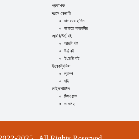
প্রকাশক
দরসে নেজামি
দাওরায়ে হাদিস
জামাতে নাহবেমীর
আরবি/উর্দু বই
আরবি বই
উর্দু বই
ইংরেজি বই
ইলেকট্রনিক্স
ল্যাম্প
ঘড়ি
লাইফস্টাইল
মিসওয়াক
তাসবিহ
2022-2025 . All Rights Reserved.