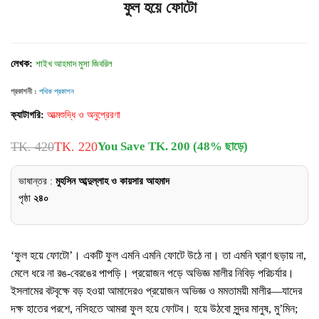
ফুল হয়ে ফোটো
লেখক:
শাইখ আহমাদ মুসা জিবরিল
প্রকাশনী :
পথিক প্রকাশন
ক্যাটাগরি:
আত্মশুদ্ধি ও অনুপ্রেরণা
TK. 420
TK. 220
You Save TK. 200 (48% ছাড়ে)
ভাষান্তর :
মুহসিন আব্দুল্লাহ ও কায়সার আহমাদ
পৃষ্ঠা
২৪০
‘ফুল হয়ে ফোটো’। একটি ফুল এমনি এমনি ফোটে উঠে না। তা এমনি ঘ্রাণ ছড়ায় না,
মেলে ধরে না রঙ-বেরঙের পাপড়ি। প্রয়োজন পড়ে অভিজ্ঞ মালীর নিবিড় পরিচর্যার।
ইসলামের বটবৃক্ষে বড় হওয়া আমাদেরও প্রয়োজন অভিজ্ঞ ও মমতাময়ী মালীর—যাদের
দক্ষ হাতের পরশে, নসিহতে আমরা ফুল হয়ে ফোটব। হয়ে উঠবো সুন্দর মানুষ, মু’মিন;