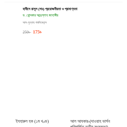
হাদীসে রাসূল (সাঃ) প্রয়োজনীয়তা ও প্রামাণ্যতা
ড. খোন্দকার আব্দুল্লাহ জাহাঙ্গীর
আস-সুন্নাহ পাবলিকেশন্স
175
৳
250
৳
ইযহারুল হক (১ম খণ্ড)
আল আযকার-(দাওয়াহ ভার্সন
পরিমার্জিত তৃতীয় সংস্করণ)