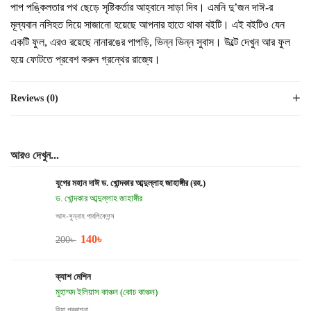
পাপ পঙ্কিলতার পথ ছেড়ে সৃষ্টিকর্তার আহ্বানে সাড়া দিব। এমনি দু’জন দাঈ-র
মূল্যবান নসিহত দিয়ে সাজানো হয়েছে আপনার হাতে থাকা বইটি। এই বইটিও যেন
একটি ফুল, এরও রয়েছে নানারঙের পাপড়ি, ভিন্ন ভিন্ন সুবাস। উল্টে দেখুন আর ফুল
হয়ে ফোটতে প্রবেশ করুন গ্রন্থের রাজ্যে।
Reviews (0)
আরও দেখুন...
যুগের মহান দাঈ ড. খোন্দকার আব্দুল্লাহ জাহাঙ্গীর (রহ.)
ড. খোন্দকার আব্দুল্লাহ জাহাঙ্গীর
আস-সুন্নাহ পাবলিকেশন্স
140
৳
200
৳
ক্যাশ মেশিন
মুহাম্মদ ইলিয়াস কাঞ্চন (কোচ কাঞ্চন)
হিয়া প্রকাশনা