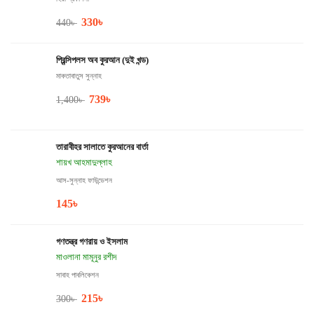
330
৳
440
৳
প্রিন্সিপলস অব কুরআন (দুই খন্ড)
মাকতাবাতুস সুন্নাহ
739
৳
1,400
৳
তারাবীহর সালাতে কুরআনের বার্তা
শায়খ আহমাদুল্লাহ
আস-সুন্নাহ ফাউন্ডেশন
145
৳
গণতন্ত্র গণরায় ও ইসলাম
মাওলানা মামূনুর রশীদ
সাবাহ পাবলিকেশন
215
৳
300
৳