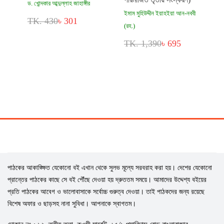
ড. খোন্দকার আব্দুল্লাহ জাহাঙ্গীর
ইমাম মুহিউদ্দীন ইয়াহইয়া আন-নববী
TK. 430
৳ 301
(রহ.)
TK. 1,390
৳ 695
পাঠকের আকাঙ্ক্ষিত যেকোনো বই এখান থেকে সুলভ মূল্যে সরবরাহ করা হয়। দেশের যেকোনো
প্রান্তের পাঠকের কাছে সে বই পৌঁছে দেওয়া হয় দ্রুততম সময়ে। আমাদের উদ্দেশ্য বইয়ের
প্রতি পাঠকের আবেগ ও ভালোবাসাকে সর্বোচ্চ গুরুত্ব দেওয়া। তাই পাঠকদের জন্য রয়েছে
বিশেষ অফার ও ছাড়সহ নানা সুবিধা। আপনাকে স্বাগতম।