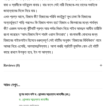
বাবা ও স্বামীকে দাইয়্যুস বানায়। যার ফলে সেই নারী নিজেকে-সহ তাদের সবাইকে
জাহান্নামের দিকে নিয়ে যায়।
এখন প্রশ্ন আসে, হিজাব কী? হিজাবের পরিধি কতটুকু? মুখ ঢাকা কি হিজাবের
অন্তর্ভুক্ত? শাড়ি পরলেও কি হিজাব পালন হয়? হিজাব ও জিলবাবের মধ্যে পার্থক্য
কী? এরকম অসংখ্য খুঁটিনাটি প্রশ্ন আর পর্দার বিধান নিয়ে শাইখ আবদুল আযীয তারীফি
রচনা করেছেন ‘আল-হিজাব ফিশ শারঈ ওয়াল ফিতরাহ’। বাংলাভাষী বোনদের জন্য
হিজাবের গাইডলাইন হিসেবে গুরুত্বপূর্ণ সেই বইটির অনুবাদ ‘হিজাবের বিধিবিধান’ নামে
আমরা নিয়ে এসেছি, আলহামদুলিল্লাহ। আশা করছি প্রতিটি মুসলিম বোন এই বইটি
কাছে রাখলে উপকৃত হবে, ইন শা আল্লাহ।
Reviews (0)
আরও দেখুন...
যুগের মহান দাঈ ড. খোন্দকার আব্দুল্লাহ জাহাঙ্গীর (রহ.)
ড. খোন্দকার আব্দুল্লাহ জাহাঙ্গীর
আস-সুন্নাহ পাবলিকেশন্স