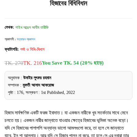
হিজাবের বিধিবিধান
লেখক:
শাইখ আব্দুল আযীয তারীফি
প্রকাশনী :
সত্যায়ন প্রকাশন
ক্যাটাগরি:
পর্দা ও বিধি-বিধান
TK. 270
TK. 216
You Save TK. 54 (20% ছাড়ে)
অনুবাদক :
উমাইর লুৎফর রহমান
সম্পাদক :
মুফতী আসাদ আফরোজ
পৃষ্ঠা : 176, সংস্করণ : 1st Published, 2022
হিজাব সার্বক্ষণিক একটি ফরজ ইবাদাত। যা একজন নারীকে খুব সতর্কতার সাথে মেনে
চলতে হয়। একজন নারীর জান্নাতে যাওয়ার ক্ষেত্রে হিজাবের ভূমিকা অনেক বড়ো।
যদি সে হিজাবের পাশাপশি অন্যান্য ভালো আমলগুলো করে, তা হলে সে জান্নাতে
যাবে, ইন শা আল্লাহ। আর যদি সে হিজাব পালন না করে, তা হলে সে এর দ্বারা তার