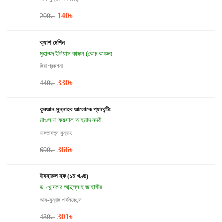
140
৳
200
৳
ক্যাশ মেশিন
মুহাম্মদ ইলিয়াস কাঞ্চন (কোচ কাঞ্চন)
হিয়া প্রকাশনা
330
৳
440
৳
কুরআন-সুন্নাহর আলোকে প্যারেন্টিং
মাওলানা ফয়সাল আহমাদ নদবী
মাকতাবাতুস সুন্নাহ
366
৳
690
৳
ইযহারুল হক (১ম খণ্ড)
ড. খোন্দকার আব্দুল্লাহ জাহাঙ্গীর
আস-সুন্নাহ পাবলিকেশন্স
301
৳
430
৳