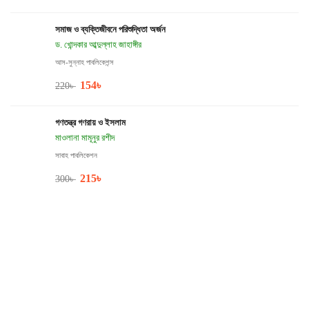
সমাজ ও ব্যক্তিজীবনে পরিশুদ্ধিতা অর্জন
ড. খোন্দকার আব্দুল্লাহ জাহাঙ্গীর
আস-সুন্নাহ পাবলিকেশন্স
154
৳
220
৳
গণতন্ত্র গণরায় ও ইসলাম
মাওলানা মামূনুর রশীদ
সাবাহ পাবলিকেশন
215
৳
300
৳