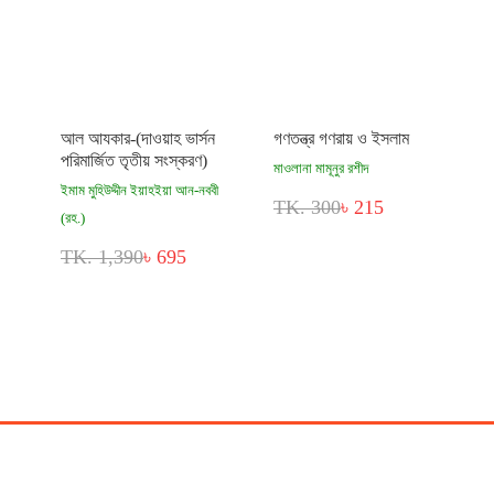
আল আযকার-(দাওয়াহ ভার্সন
গণতন্ত্র গণরায় ও ইসলাম
পরিমার্জিত তৃতীয় সংস্করণ)
মাওলানা মামূনুর রশীদ
ইমাম মুহিউদ্দীন ইয়াহইয়া আন-নববী
TK. 300
৳ 215
(রহ.)
TK. 1,390
৳ 695