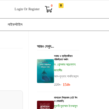
0
0
Login Or Register
লাইফস্টাইল
আরও দেখুন...
সমাজ ও ব্যক্তিজীবনে
পরিশুদ্ধিতা অর্জন
ড. খোন্দকার আব্দুল্লাহ
জাহাঙ্গীর
আস-সুন্নাহ পাবলিকেশন্স
154
৳
220
৳
মাসায়েল বিশ্বকোষ (দুই ঈদ
ও কোরবানি)
মুফতী মুহাম্মাদ ইনআমুল