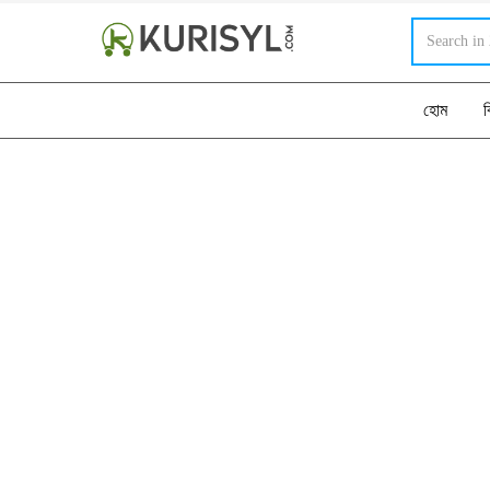
হোম
ব