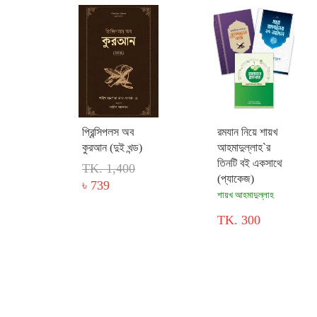
প্রিন্সিপলস অব
রমযান নিয়ে শায়খ
কুরআন (দুই খন্ড)
আহমাদুল্লাহ`র
তিনটি বই একসাথে
TK. 1,400
(প্যাকেজ)
৳ 739
শায়খ আহমাদুল্লাহ
TK. 300