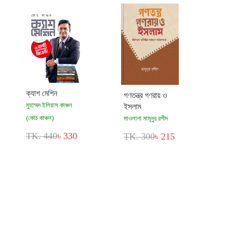
ক্যাশ মেশিন
গণতন্ত্র গণরায় ও
মুহাম্মদ ইলিয়াস কাঞ্চন
ইসলাম
(কোচ কাঞ্চন)
মাওলানা মামূনুর রশীদ
TK. 440
৳ 330
TK. 300
৳ 215