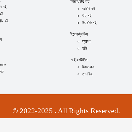
আরবি/উর্দু বই
ি বই
আরবি বই
 বই
উর্দু বই
েজি বই
ইংরেজি বই
ইলেকট্রনিক্স
্প
ল্যাম্প
ঘড়ি
লাইফস্টাইল
ওয়াক
মিসওয়াক
বিহ
তাসবিহ
© 2022-2025 . All Rights Reserved.