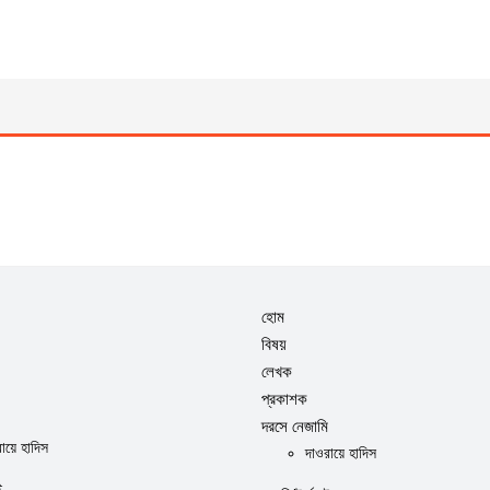
হোম
বিষয়
লেখক
প্রকাশক
দরসে নেজামি
ায়ে হাদিস
দাওরায়ে হাদিস
ই