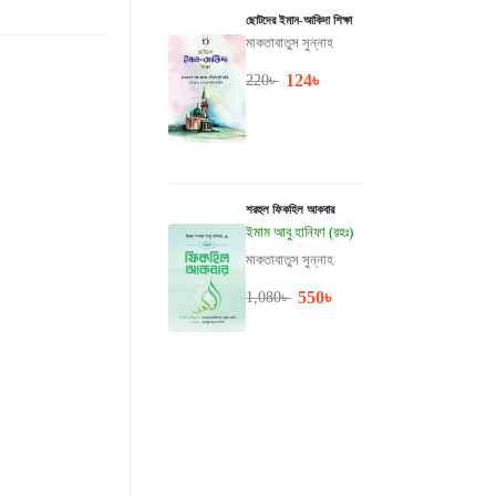
ছোটদের ইমান-আকিদা শিক্ষা
মাকতাবাতুস সুন্নাহ
124
৳
220
৳
শরহুল ফিকহিল আকবার
ইমাম আবু হানিফা (রহঃ)
মাকতাবাতুস সুন্নাহ
550
৳
1,080
৳