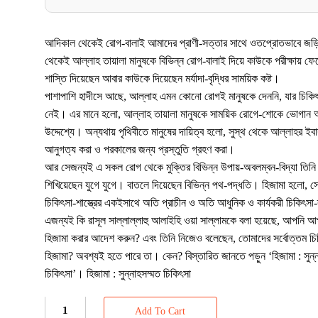
আদিকাল থেকেই রোগ-বালাই আমাদের প্রাণী-সত্তার সাথে ওতপ্রোতভাবে জড়িত
থেকেই আল্লাহ তায়ালা মানুষকে বিভিন্ন রোগ-বালাই দিয়ে কাউকে পরীক্ষায় ফ
শাস্তি দিয়েছেন আবার কাউকে দিয়েছেন মর্যাদা-বৃদ্ধির সাময়িক কষ্ট।
পাশাপাশি হাদীসে আছে, আল্লাহ এমন কোনো রোগই মানুষকে দেননি, যার চিকি
নেই। এর মানে হলো, আল্লাহ তায়ালা মানুষকে সাময়িক রোগে-শোকে ভোগান অন্
উদ্দেশ্যে। অন্যথায় পৃথিবীতে মানুষের দায়িত্ব হলো, সুস্থ থেকে আল্লাহর ইবা
আনুগত্য করা ও পরকালের জন্য প্রস্তুতি গ্রহণ করা।
আর সেজন্যই এ সকল রোগ থেকে মুক্তির বিভিন্ন উপায়-অবলম্বন-বিদ্যা তিনি 
শিখিয়েছেন যুগে যুগে। বাতলে দিয়েছেন বিভিন্ন পথ-পদ্ধতি। হিজামা হলো, স
চিকিৎসা-শাস্ত্রের একইসাথে অতি প্রাচীন ও অতি আধুনিক ও কার্যকরী চিকিৎসা-
এজন্যই কি রাসূল সাল্লাল্লাহু আলাইহি ওয়া সাল্লামকে বলা হয়েছে, আপনি আ
হিজামা করার আদেশ করুন? এবং তিনি নিজেও বলেছেন, তোমাদের সর্বোত্তম চি
হিজামা? অবশ্যই হতে পারে তা। কেন? বিস্তারিত জানতে পড়ুন ‘হিজামা : সুন্ন
চিকিৎসা’। হিজামা : সুন্নাহসম্মত চিকিৎসা
Add To Cart