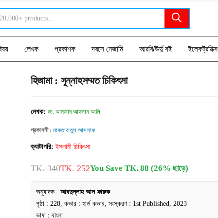
িষয়
লেখক
প্রকাশক
দরসে নেজামি
আরবি/উর্দু বই
ইলেকট্রনিক্স
হিজামা : সুন্নাহসম্মত চিকিৎসা
লেখক:
ডা. আমজাদ আহসান আলি
প্রকাশনী :
মাকতাবাতুল আসলাফ
ক্যাটাগরি:
ইসলামী চিকিৎসা
TK. 340
TK. 252
You Save TK. 88 (26% ছাড়ে)
অনুবাদক :
আবদুল্লাহ আল ফারুক
পৃষ্ঠা : 228, কভার : হার্ড কভার, সংস্করণ : 1st Published, 2023
ভাষা : বাংলা