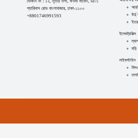
দোকান নং : ১২, তৃতীয় তলা, কওমী মার্কেট, ৬৫/১
আরব
প্যারিদাস রোড বাংলাবাজার, ঢাকা-১১০০
উর্দু
+8801746991593
ইংর
ইলেকট্রনিক্স
ল্যাম
ঘড়ি
লাইফস্টাইল
মিস
তাস