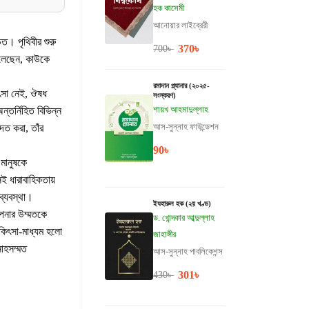
হক কাসেমী
আনোয়ার লাইব্রেরী
। পৃথিবীর শুরু
370
৳
700
৳
েলেছেন, কাউকে
রমাদান প্ল্যানার (২০২৫-
ৎসা নেই, ঔষধ
সংস্করণ)
শায়খ আহমাদুল্লাহ
তর্নিহিত বিভিন্ন
আস-সুন্নাহ ফাউন্ডেশন
দত করা, তাঁর
90
৳
মানুষকে
েই ধারাবাহিকতায়
ব্যবস্থা।
ইযহারুল হক (২য় খণ্ড)
পনার উম্মতকে
ড. খোন্দকার আব্দুল্লাহ
কিৎসা-মাধ্যম হলো
জাহাঙ্গীর
াহসম্মত
আস-সুন্নাহ পাবলিকেশন্স
301
৳
430
৳