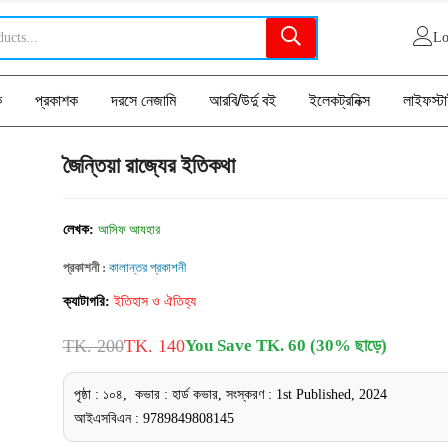
Lo
ক
প্রকাশক
দরসে নেজামি
আরবি/উর্দু বই
ইলেকট্রনিক্স
লাইফস্ট
জৈন্তিয়া রাজ্যের ইতিকথা
লেখক:
আসিফ আযহার
প্রকাশনী :
কালান্তর প্রকাশনী
ক্যাটাগরি:
ইতিহাস ও ঐতিহ্য
TK. 200
TK. 140
You Save TK. 60 (30% ছাড়ে)
পৃষ্ঠা : ১০৪, কভার : হার্ড কভার, সংস্করণ : 1st Published, 2024
আইএসবিএন : 9789849808145