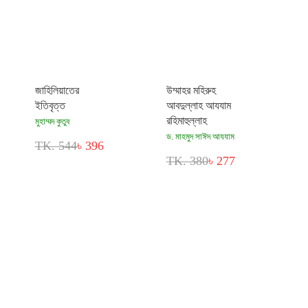
জাহিলিয়াতের
উম্মাহর মহিরুহ
ইতিবৃত্ত
আবদুল্লাহ আযযাম
রহিমাহুল্লাহ
মুহাম্মদ কুতুব
ড. মাহমুদ সাঈদ আযযাম
TK. 544
৳ 396
TK. 380
৳ 277