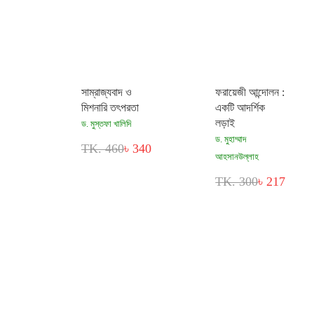
সাম্রাজ্যবাদ ও
ফরায়েজী আন্দোলন :
মিশনারি তৎপরতা
একটি আদর্শিক
লড়াই
ড. মুস্তফা খালিদি
ড. মুহাম্মাদ
TK. 460
৳ 340
আহসানউল্লাহ
TK. 300
৳ 217