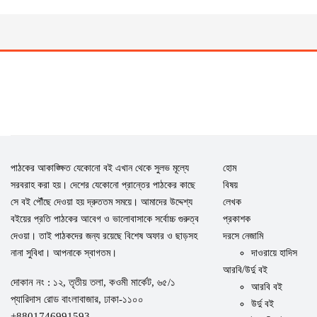
পাঠকের আকাঙ্ক্ষিত যেকোনো বই এখান থেকে সুলভ মূল্যে
হোম
সরবরাহ করা হয়। দেশের যেকোনো প্রান্তের পাঠকের কাছে
বিষয়
সে বই পৌঁছে দেওয়া হয় দ্রুততম সময়ে। আমাদের উদ্দেশ্য
লেখক
বইয়ের প্রতি পাঠকের আবেগ ও ভালোবাসাকে সর্বোচ্চ গুরুত্ব
প্রকাশক
দেওয়া। তাই পাঠকদের জন্য রয়েছে বিশেষ অফার ও ছাড়সহ
দরসে নেজামি
নানা সুবিধা। আপনাকে স্বাগতম।
দাওরায়ে হাদিস
আরবি/উর্দু বই
দোকান নং : ১২, তৃতীয় তলা, কওমী মার্কেট, ৬৫/১
আরবি বই
প্যারিদাস রোড বাংলাবাজার, ঢাকা-১১০০
উর্দু বই
+8801746991593