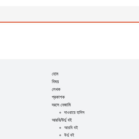
হোম
বিষয়
লেখক
প্রকাশক
দরসে নেজামি
দাওরায়ে হাদিস
আরবি/উর্দু বই
আরবি বই
উর্দু বই