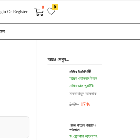
0
0
gin Or Register
াইল
আরও দেখুন...
নবীজির দিনলিপি ﷺ
আব্দুল ওয়াহহাব ইবনে
নাসির আত-তুরাইরী
মাকতাবাতুল আসলাফ
174
৳
240
৳
পবিত্র বাইবেল পরিচিতি ও
পর্যালোচনা
ড. খোন্দকার আব্দুল্লাহ