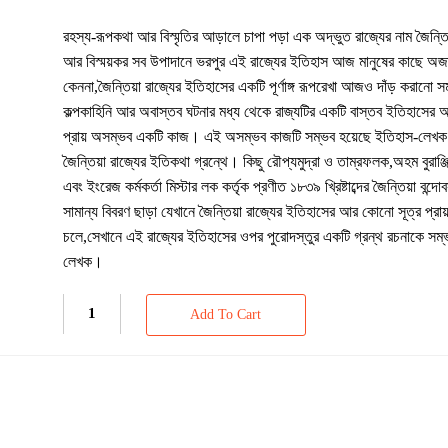
রহস্য-রূপকথা আর বিস্মৃতির আড়ালে চাপা পড়া এক অদ্ভুত রাজ্যের নাম জৈন্তিয
আর বিস্ময়কর সব উপাদানে ভরপুর এই রাজ্যের ইতিহাস আজ মানুষের কাছে অ
কেননা,জৈন্তিয়া রাজ্যের ইতিহাসের একটি পূর্ণাঙ্গ রূপরেখা আজও দাঁড় করানো স
কল্পকাহিনি আর অবাস্তব ঘটনার মধ্য থেকে রাজ্যটির একটি বাস্তব ইতিহাসের অব
প্রায় অসম্ভব একটি কাজ। এই অসম্ভব কাজটি সম্ভব হয়েছে ইতিহাস-লে
জৈন্তিয়া রাজ্যের ইতিকথা গ্রন্থে। কিছু রৌপ্যমুদ্রা ও তাম্রফলক,অহম বুরাঞ্জি
এবং ইংরেজ কর্মকর্তা মিস্টার লক কর্তৃক প্রণীত ১৮৩৯ খ্রিষ্টাব্দের জৈন্তিয়া বন্দোব
সামান্য বিবরণ ছাড়া যেখানে জৈন্তিয়া রাজ্যের ইতিহাসের আর কোনো সূত্র প্রা
চলে,সেখানে এই রাজ্যের ইতিহাসের ওপর পুরোদস্তুর একটি গ্রন্থ রচনাকে সম
লেখক।
Add To Cart