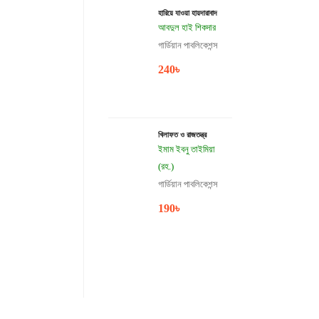
হারিয়ে যাওয়া হায়দারাবাদ
আবদুল হাই শিকদার
গার্ডিয়ান পাবলিকেশন্স
240
৳
খিলাফত ও রাজতন্ত্র
ইমাম ইবনু তাইমিয়া
(রহ.)
গার্ডিয়ান পাবলিকেশন্স
190
৳