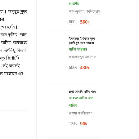
জাহাঙ্গীর
়া। অদ্ভুত সুন্দর
আস-সুন্নাহ পাবলিকেশন্স
জানা।
560
৳
800
৳
ম্ভব হয়নি।
য়ব ফুটিয়ে তোলা
ইসলামের ইতিহাসে যুদ্ধ
খক আসিফ আযহারের
(নববী যুগ থেকে বর্তমান)
সাদিক ফারহান
র অল্পকিছু বিবরণ
মাকতাবাতুল আসলাফ
স্ত রিপোর্টের
য় নেই বললেই
430
৳
600
৳
্ভব করেছেন এই
চলো সোনালি অতীত পানে
আবদুল মালিক আল
কাসিম
রুহামা পাবলিকেশন
96
৳
124
৳