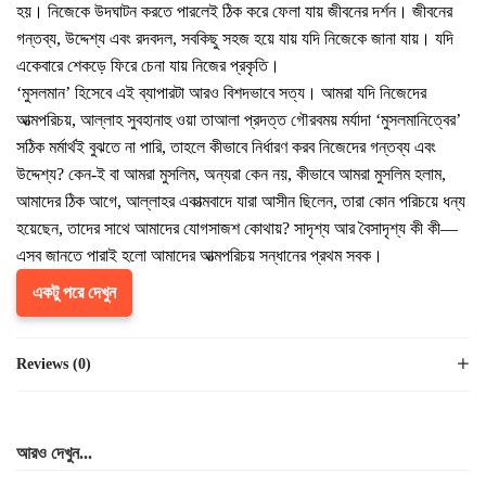
হয়। নিজেকে উদঘাটন করতে পারলেই ঠিক করে ফেলা যায় জীবনের দর্শন। জীবনের
গন্তব্য, উদ্দেশ্য এবং রদবদল, সবকিছু সহজ হয়ে যায় যদি নিজেকে জানা যায়। যদি
একেবারে শেকড়ে ফিরে চেনা যায় নিজের প্রকৃতি।
‘মুসলমান’ হিসেবে এই ব্যাপারটা আরও বিশদভাবে সত্য। আমরা যদি নিজেদের
আত্মপরিচয়, আল্লাহ সুবহানাহু ওয়া তাআলা প্রদত্ত গৌরবময় মর্যাদা ‘মুসলমানিত্বের’
সঠিক মর্মার্থই বুঝতে না পারি, তাহলে কীভাবে নির্ধারণ করব নিজেদের গন্তব্য এবং
উদ্দেশ্য? কেন-ই বা আমরা মুসলিম, অন্যরা কেন নয়, কীভাবে আমরা মুসলিম হলাম,
আমাদের ঠিক আগে, আল্লাহর একাত্মবাদে যারা আসীন ছিলেন, তারা কোন পরিচয়ে ধন্য
হয়েছেন, তাদের সাথে আমাদের যোগসাজশ কোথায়? সাদৃশ্য আর বৈসাদৃশ্য কী কী—
এসব জানতে পারাই হলো আমাদের আত্মপরিচয় সন্ধানের প্রথম সবক।
একটু পরে দেখুন
Reviews (0)
আরও দেখুন...