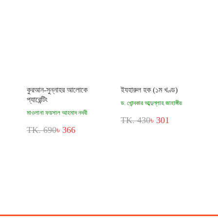
কুরআন-সুন্নাহর আলোকে
ইযহারুল হক (১ম খণ্ড)
প্যারেন্টিং
ড. খোন্দকার আব্দুল্লাহ জাহাঙ্গীর
মাওলানা ফয়সাল আহমাদ নদবী
TK. 430
৳ 301
TK. 690
৳ 366