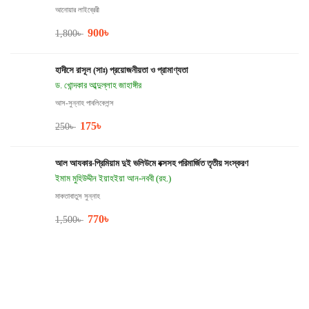
আনোয়ার লাইব্রেরী
900
৳
1,800
৳
হাদীসে রাসূল (সাঃ) প্রয়োজনীয়তা ও প্রামাণ্যতা
ড. খোন্দকার আব্দুল্লাহ জাহাঙ্গীর
আস-সুন্নাহ পাবলিকেশন্স
175
৳
250
৳
আল আযকার-প্রিমিয়াম দুই ভলিউমে বক্সসহ পরিমার্জিত তৃতীয় সংস্করণ
ইমাম মুহিউদ্দীন ইয়াহইয়া আন-নববী (রহ.)
মাকতাবাতুস সুন্নাহ
770
৳
1,500
৳