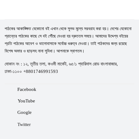
পাঠকের আকাঙ্ক্ষিত যেকোনো বই এখান থেকে সুলভ মূল্যে সরবরাহ করা হয়। দেশের যেকোনো
প্রান্তের পাঠকের কাছে সে বই পৌঁছে দেওয়া হয় দ্রুততম সময়ে। আমাদের উদ্দেশ্য বইয়ের
প্রতি পাঠকের আবেগ ও ভালোবাসাকে সর্বোচ্চ গুরুত্ব দেওয়া। তাই পাঠকদের জন্য রয়েছে
বিশেষ অফার ও ছাড়সহ নানা সুবিধা। আপনাকে স্বাগতম।
দোকান নং : ১২, তৃতীয় তলা, কওমী মার্কেট, ৬৫/১ প্যারিদাস রোড বাংলাবাজার,
ঢাকা-১১০০ +8801746991593
Facebook
YouTube
Google
Twitter