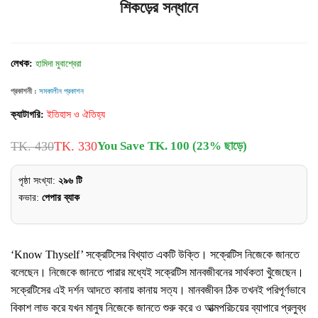
শিকড়ের সন্ধানে
লেখক:
হামিদা মুবাশ্বেরা
প্রকাশনী :
সমকালীন প্রকাশন
ক্যাটাগরি:
ইতিহাস ও ঐতিহ্য
TK. 430
TK. 330
You Save TK. 100 (23% ছাড়ে)
পৃষ্ঠা সংখ্যা:
২৯৬ টি
কভার:
পেপার ব্যাক
‘Know Thyself’ সক্রেটিসের বিখ্যাত একটি উক্তি। সক্
রেটিস নিজেকে জানতে
বলেছেন। নিজেকে জানতে পারার মধ্যেই সক্রেটিস মানবজীবনের সার্থকতা খুঁজেছেন।
সক্রেটিসের এই দর্শন আদতে কানায় কানায় সত্য। মানবজীবন ঠিক তখনই পরিপূর্ণভাবে
বিকাশ লাভ করে যখন মানুষ নিজেকে জানতে শুরু করে ও আত্মপরিচয়ের ব্যাপারে প্রলুব্ধ