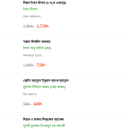
সিরাত ইবনে হিশাম (৪ খণ্ড একত্রে)
ইবনে হিশাম
সাবাহ পাবলিকেশন
1,550
৳
2,900
৳
শরহুল ফিকহিল আকবার
ইমাম আবু হানিফা (রহঃ)
মাকতাবাতুস সুন্নাহ
550
৳
1,080
৳
ব্রেইন ব্যালেন্স ইকুয়াল ব্যাংক ব্যালেন্স
মুহাম্মদ ইলিয়াস কাঞ্চন (কোচ কাঞ্চন)
হিয়া প্রকাশনা
440
৳
580
৳
সিয়াম ও যাকাত বিশ্বকোষ প্যাকেজ
মুফতী মুহাম্মাদ ইনআমুল হক কাসেমী