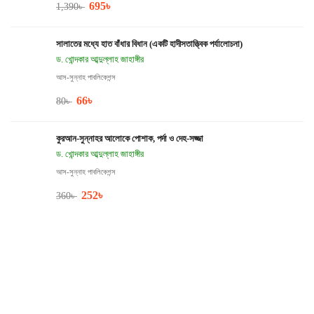
695
৳
1,390
৳
সালাতের মধ্যে হাত বাঁধার বিধান (একটি হাদীসতাত্ত্বিক পর্যালোচনা)
ড. খোন্দকার আব্দুল্লাহ জাহাঙ্গীর
আস-সুন্নাহ পাবলিকেশন্স
66
৳
80
৳
কুরআন-সুন্নাহর আলোকে পোশাক, পর্দা ও দেহ-সজ্জা
ড. খোন্দকার আব্দুল্লাহ জাহাঙ্গীর
আস-সুন্নাহ পাবলিকেশন্স
252
৳
360
৳