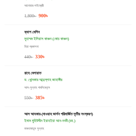
আনোয়ার লাইব্রেরী
900
৳
1,800
৳
ক্যাশ মেশিন
মুহাম্মদ ইলিয়াস কাঞ্চন (কোচ কাঞ্চন)
হিয়া প্রকাশনা
330
৳
440
৳
রাহে বেলায়াত
ড. খোন্দকার আব্দুল্লাহ জাহাঙ্গীর
আস-সুন্নাহ পাবলিকেশন্স
385
৳
550
৳
আল আযকার-(দাওয়াহ ভার্সন পরিমার্জিত তৃতীয় সংস্করণ)
ইমাম মুহিউদ্দীন ইয়াহইয়া আন-নববী (রহ.)
মাকতাবাতুস সুন্নাহ