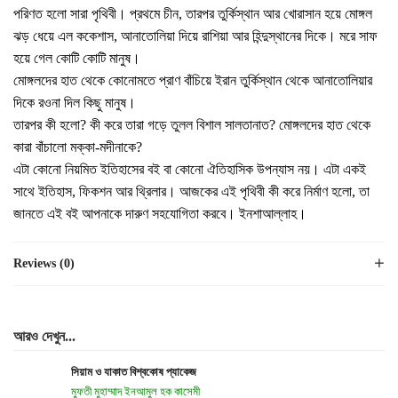
পরিণত হলো সারা পৃথিবী। প্রথমে চীন, তারপর তুর্কিস্থান আর খোরাসান হয়ে মোঙ্গল
ঝড় ধেয়ে এল ককেশাস, আনাতোলিয়া দিয়ে রাশিয়া আর হিন্দুস্থানের দিকে। মরে সাফ
হয়ে গেল কোটি কোটি মানুষ।
মোঙ্গলদের হাত থেকে কোনোমতে প্রাণ বাঁচিয়ে ইরান তুর্কিস্থান থেকে আনাতোলিয়ার
দিকে রওনা দিল কিছু মানুষ।
তারপর কী হলো? কী করে তারা গড়ে তুলল বিশাল সালতানাত? মোঙ্গলদের হাত থেকে
কারা বাঁচালো মক্কা-মদীনাকে?
এটা কোনো নিয়মিত ইতিহাসের বই বা কোনো ঐতিহাসিক উপন্যাস নয়। এটা একই
সাথে ইতিহাস, ফিকশন আর থ্রিলার। আজকের এই পৃথিবী কী করে নির্মাণ হলো, তা
জানতে এই বই আপনাকে দারুণ সহযোগিতা করবে। ইনশাআল্লাহ।
Reviews (0)
আরও দেখুন...
সিয়াম ও যাকাত বিশ্বকোষ প্যাকেজ
মুফতী মুহাম্মাদ ইনআমুল হক কাসেমী