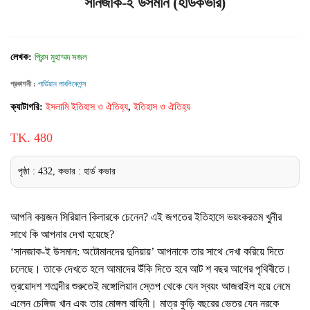
সানজাক-ই উসমান (হার্ডকভার)
লেখক:
প্রিন্স মুহাম্মদ সজল
প্রকাশনী :
গার্ডিয়ান পাবলিকেশন্স
ক্যাটাগরি:
ইসলামি ইতিহাস ও ঐতিহ্য
,
ইতিহাস ও ঐতিহ্য
TK. 480
পৃষ্ঠা : 432, কভার : হার্ড কভার
আপনি কয়জন সিরিয়াল কিলারকে চেনেন? এই জগতের ইতিহাসে ভয়ংকরতম খুনীর
সাথে কি আপনার দেখা হয়েছে?
‘সানজাক-ই উসমান: অটোমানদের দুনিয়ায়’ আপনাকে তার সাথে দেখা করিয়ে দিতে
চলেছে। তাকে দেখতে হলে আমাদের উঁকি দিতে হবে আট শ বছর আগের পৃথিবীতে।
ত্রয়োদশ শতাব্দীর শুরুতেই মঙ্গোলিয়ান স্তেপ থেকে যেন স্বয়ং আজরাইল হয়ে নেমে
এলেন চেঙ্গিজ খান এবং তার মোঙ্গল বাহিনী। মাত্র কুড়ি বছরের ভেতর যেন নরকে