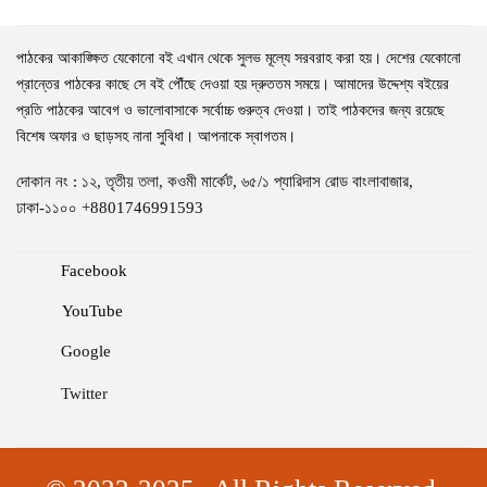
পাঠকের আকাঙ্ক্ষিত যেকোনো বই এখান থেকে সুলভ মূল্যে সরবরাহ করা হয়। দেশের যেকোনো
প্রান্তের পাঠকের কাছে সে বই পৌঁছে দেওয়া হয় দ্রুততম সময়ে। আমাদের উদ্দেশ্য বইয়ের
প্রতি পাঠকের আবেগ ও ভালোবাসাকে সর্বোচ্চ গুরুত্ব দেওয়া। তাই পাঠকদের জন্য রয়েছে
বিশেষ অফার ও ছাড়সহ নানা সুবিধা। আপনাকে স্বাগতম।
দোকান নং : ১২, তৃতীয় তলা, কওমী মার্কেট, ৬৫/১ প্যারিদাস রোড বাংলাবাজার,
ঢাকা-১১০০ +8801746991593
Facebook
YouTube
Google
Twitter