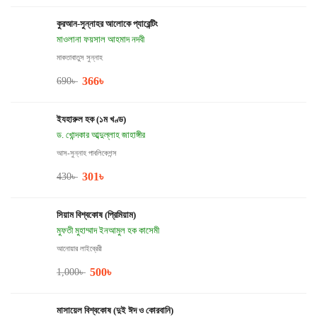
কুরআন-সুন্নাহর আলোকে প্যারেন্টিং
মাওলানা ফয়সাল আহমাদ নদবী
মাকতাবাতুস সুন্নাহ
366
৳
690
৳
ইযহারুল হক (১ম খণ্ড)
ড. খোন্দকার আব্দুল্লাহ জাহাঙ্গীর
আস-সুন্নাহ পাবলিকেশন্স
301
৳
430
৳
সিয়াম বিশ্বকোষ (প্রিমিয়াম)
মুফতী মুহাম্মাদ ইনআমুল হক কাসেমী
আনোয়ার লাইব্রেরী
500
৳
1,000
৳
মাসায়েল বিশ্বকোষ (দুই ঈদ ও কোরবানি)