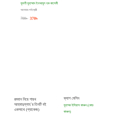
মুফতী মুহাম্মাদ ইনআমুল হক কাসেমী
আনোয়ার লাইব্রেরী
370
৳
700
৳
ক্যাশ মেশিন
রমযান নিয়ে শায়খ
আহমাদুল্লাহ`র তিনটি বই
মুহাম্মদ ইলিয়াস কাঞ্চন (কোচ
একসাথে (প্যাকেজ)
কাঞ্চন)