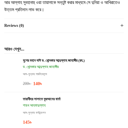
আর আল্লাহ সুবহানাহু ওয়া তায়ালাকে সন্তুষ্ট করার মাধ্যমে সে দুনিয়া ও আখিরাতেও
উত্তম প্রতিদান লাভ করে।
Reviews (0)
আরও দেখুন...
যুগের মহান দাঈ ড. খোন্দকার আব্দুল্লাহ জাহাঙ্গীর (রহ.)
ড. খোন্দকার আব্দুল্লাহ জাহাঙ্গীর
আস-সুন্নাহ পাবলিকেশন্স
140
৳
200
৳
তারাবীহর সালাতে কুরআনের বার্তা
শায়খ আহমাদুল্লাহ
আস-সুন্নাহ ফাউন্ডেশন
145
৳