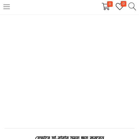
0
0
LOGIN
REGISTER
Enter your username and password to login.
Remember me
Login
Lost password?
যেভাবে মা-বাবার হৃদয় জয় করবেন