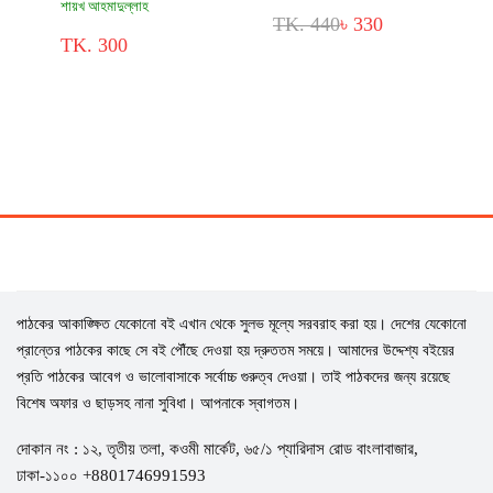
শায়খ আহমাদুল্লাহ
TK. 440
৳ 330
TK. 300
পাঠকের আকাঙ্ক্ষিত যেকোনো বই এখান থেকে সুলভ মূল্যে সরবরাহ করা হয়। দেশের যেকোনো
প্রান্তের পাঠকের কাছে সে বই পৌঁছে দেওয়া হয় দ্রুততম সময়ে। আমাদের উদ্দেশ্য বইয়ের
প্রতি পাঠকের আবেগ ও ভালোবাসাকে সর্বোচ্চ গুরুত্ব দেওয়া। তাই পাঠকদের জন্য রয়েছে
বিশেষ অফার ও ছাড়সহ নানা সুবিধা। আপনাকে স্বাগতম।
দোকান নং : ১২, তৃতীয় তলা, কওমী মার্কেট, ৬৫/১ প্যারিদাস রোড বাংলাবাজার,
ঢাকা-১১০০ +8801746991593