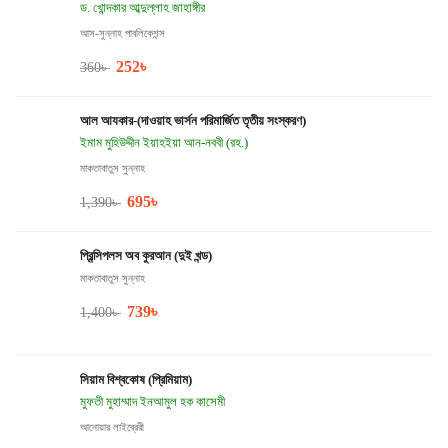
ড. খোন্দকার আব্দুল্লাহ জাহাঙ্গীর
আস-সুন্নাহ পাবলিকেশন্স
252
৳
360
৳
আল আযকার-(দাওয়াহ ভার্সন পরিমার্জিত তৃতীয় সংস্করণ)
ইমাম মুহিউদ্দীন ইয়াহইয়া আন-নববী (রহ.)
মাকতাবাতুস সুন্নাহ
695
৳
1,390
৳
প্রিন্সিপলস অব কুরআন (দুই খন্ড)
মাকতাবাতুস সুন্নাহ
739
৳
1,400
৳
সিয়াম বিশ্বকোষ (প্রিমিয়াম)
মুফতী মুহাম্মাদ ইনআমুল হক কাসেমী
আনোয়ার লাইব্রেরী