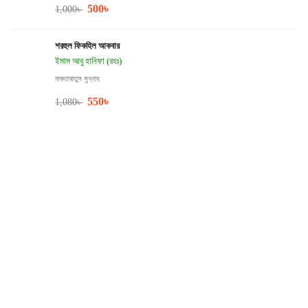
500
৳
1,000
৳
শরহুল ফিকহিল আকবার
ইমাম আবু হানিফা (রহঃ)
মাকতাবাতুস সুন্নাহ
550
৳
1,080
৳