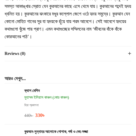
সমস্ত আকাঙ্খার স্রোত যেন কুরআনের কাছে এসে থেমে যায়। কুরআনের শব্দেই হৃদয়
ধ্বনিত হয়। কুরআনের ঝংকারে মধুর কল্লোল জেগে ওঠে হৃদয় সমুদ্রে। কুরআন যেন
কোনো মোহিত গানের সুর যা হৃদয়কে ছুঁয়ে যায় পরম আবেশে। সেই আবেশে হৃদয়ের
কথাগুলো খুঁজে পায় প্রাণ। এমন কথাগুচ্ছের সম্মিলনের নাম ‘জীবনের বাঁকে বাঁকে
কোরআনের পাঠ’।
Reviews (0)
আরও দেখুন...
ক্যাশ মেশিন
মুহাম্মদ ইলিয়াস কাঞ্চন (কোচ কাঞ্চন)
হিয়া প্রকাশনা
330
৳
440
৳
কুরআন-সুন্নাহর আলোকে পোশাক, পর্দা ও দেহ-সজ্জা