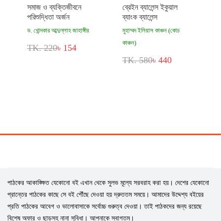
সমাজ ও ব্যক্তিজীবনে
ব্রেইন ব্যালেন্স ইকুয়াল
পরিশুদ্ধিতা অর্জন
ব্যাংক ব্যালেন্স
ড. খোন্দকার আব্দুল্লাহ জাহাঙ্গীর
মুহাম্মদ ইলিয়াস কাঞ্চন (কোচ
কাঞ্চন)
TK. 220
৳ 154
TK. 580
৳ 440
পাঠকের আকাঙ্ক্ষিত যেকোনো বই এখান থেকে সুলভ মূল্যে সরবরাহ করা হয়। দেশের যেকোনো
প্রান্তের পাঠকের কাছে সে বই পৌঁছে দেওয়া হয় দ্রুততম সময়ে। আমাদের উদ্দেশ্য বইয়ের
প্রতি পাঠকের আবেগ ও ভালোবাসাকে সর্বোচ্চ গুরুত্ব দেওয়া। তাই পাঠকদের জন্য রয়েছে
বিশেষ অফার ও ছাড়সহ নানা সুবিধা। আপনাকে স্বাগতম।