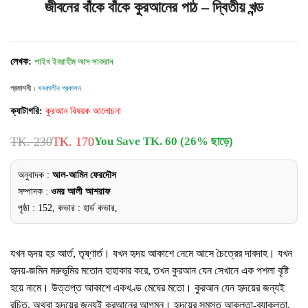
জীবনের বাঁকে বাঁকে কুরআনের পাঠ – দ্বিতীয় খন্ড
লেখক:
শাইখ ইবরাহীম আস সাকরান
প্রকাশনী :
সমকালীন প্রকাশন
ক্যাটাগরি:
কুরআন বিষয়ক আলোচনা
TK. 230
TK. 170
You Save TK. 60 (26% ছাড়ে)
অনুবাদক :
আল-আমিন ফেরদৌস
সম্পাদক :
ওমর আলী আশরাফ
পৃষ্ঠা : 152, কভার : হার্ড কভার,
যখন হৃদয় হয় আর্ত, তৃষ্ণার্ত। যখন হৃদয় আকাশে নেমে আসে চৈত্রের দাবদাহ। যখন
হৃদয়-জমিন মরুভূমির মতোন হাহাকার করে, তখন কুরআন যেন সেখানে এক পশলা বৃষ্টি
হয়ে নামে। উত্তপ্ত আকাশে একখণ্ড মেঘের মতো। কুরআন যেন হৃদয়ের জন্যই
রচিত, অথবা হৃদয়ের জন্যই কুরআনের আগমন। হৃদয়ের সমস্ত আকুলতা-ব্যাকুলতা,