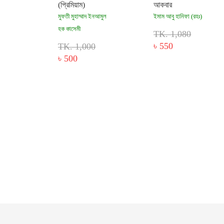
(প্রিমিয়াম)
আকবার
মুফতী মুহাম্মাদ ইনআমুল
ইমাম আবু হানিফা (রহঃ)
হক কাসেমী
TK. 1,080
৳ 550
TK. 1,000
৳ 500