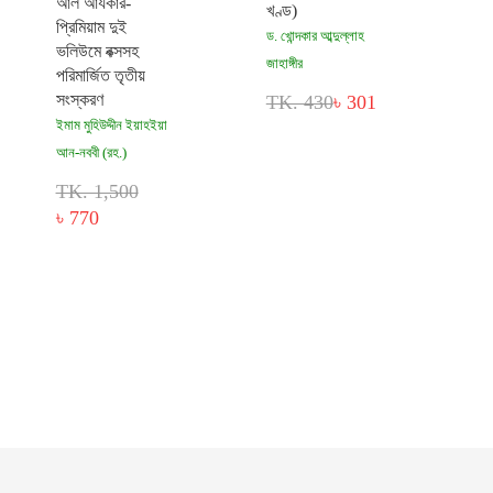
আল আযকার-
খণ্ড)
প্রিমিয়াম দুই
ড. খোন্দকার আব্দুল্লাহ
ভলিউমে বক্সসহ
জাহাঙ্গীর
পরিমার্জিত তৃতীয়
সংস্করণ
TK. 430
৳ 301
ইমাম মুহিউদ্দীন ইয়াহইয়া
আন-নববী (রহ.)
TK. 1,500
৳ 770