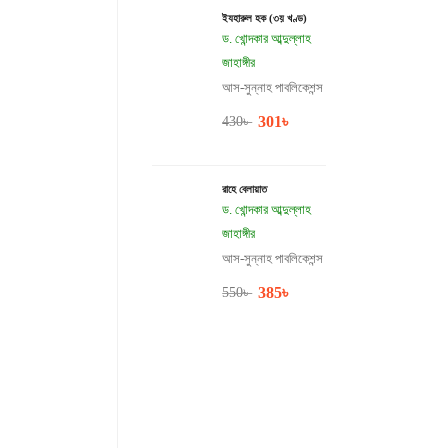
ইযহারুল হক (৩য় খণ্ড)
ড. খোন্দকার আব্দুল্লাহ
জাহাঙ্গীর
আস-সুন্নাহ পাবলিকেশন্স
301
৳
430
৳
রাহে বেলায়াত
ড. খোন্দকার আব্দুল্লাহ
জাহাঙ্গীর
আস-সুন্নাহ পাবলিকেশন্স
385
৳
550
৳