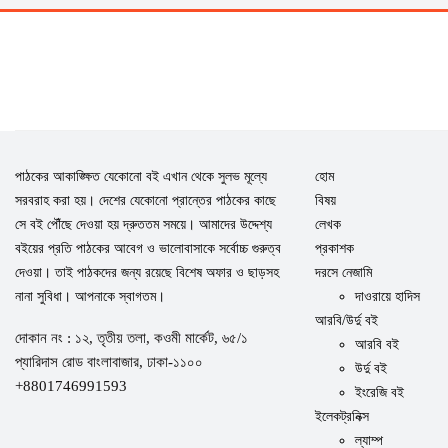
পাঠকের আকাঙ্ক্ষিত যেকোনো বই এখান থেকে সুলভ মূল্যে
হোম
সরবরাহ করা হয়। দেশের যেকোনো প্রান্তের পাঠকের কাছে
বিষয়
সে বই পৌঁছে দেওয়া হয় দ্রুততম সময়ে। আমাদের উদ্দেশ্য
লেখক
বইয়ের প্রতি পাঠকের আবেগ ও ভালোবাসাকে সর্বোচ্চ গুরুত্ব
প্রকাশক
দেওয়া। তাই পাঠকদের জন্য রয়েছে বিশেষ অফার ও ছাড়সহ
দরসে নেজামি
নানা সুবিধা। আপনাকে স্বাগতম।
দাওরায়ে হাদিস
আরবি/উর্দু বই
দোকান নং : ১২, তৃতীয় তলা, কওমী মার্কেট, ৬৫/১
আরবি বই
প্যারিদাস রোড বাংলাবাজার, ঢাকা-১১০০
উর্দু বই
+8801746991593
ইংরেজি বই
ইলেকট্রনিক্স
ল্যাম্প