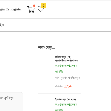
0
0
gin Or Register
াইল
আরও দেখুন...
হাদীসে রাসূল (সাঃ)
প্রয়োজনীয়তা ও প্রামাণ্যতা
ড. খোন্দকার আব্দুল্লাহ
জাহাঙ্গীর
আস-সুন্নাহ পাবলিকেশন্স
175
৳
250
৳
মাদ মুশফিকুর
ইযহারুল হক (১ম খণ্ড)
ড. খোন্দকার আব্দুল্লাহ
জাহাঙ্গীর