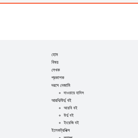
হোম
বিষয়
লেখক
প্রকাশক
দরসে নেজামি
দাওরায়ে হাদিস
আরবি/উর্দু বই
আরবি বই
উর্দু বই
ইংরেজি বই
ইলেকট্রনিক্স
ল্যাম্প