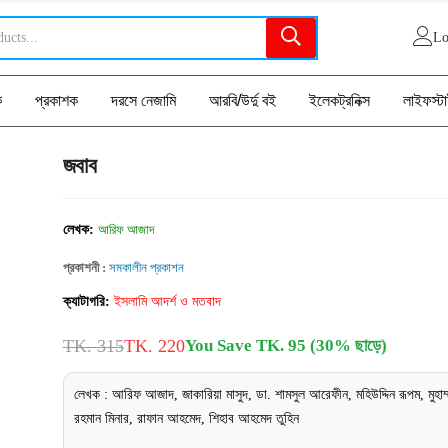
Lo
ক
প্রকাশক
দরসে নেজামি
আরবি/উর্দু বই
ইলেকট্রনিক্স
লাইফস্ট
জবাব
লেখক:
আরিফ আজাদ
প্রকাশনী :
সমকালীন প্রকাশন
ক্যাটাগরি:
ইসলামি আদর্শ ও মতবাদ
TK. 315
TK. 220
You Save TK. 95 (30% ছাড়ে)
লেখক : আরিফ আজাদ, জাকারিয়া মাসুদ, ডা. শামসুল আরেফীন, মহিউদ্দিন রূপম, মুহাম্
রহমান মিনার, রাফান আহমেদ, শিহাব আহমেদ তুহিন