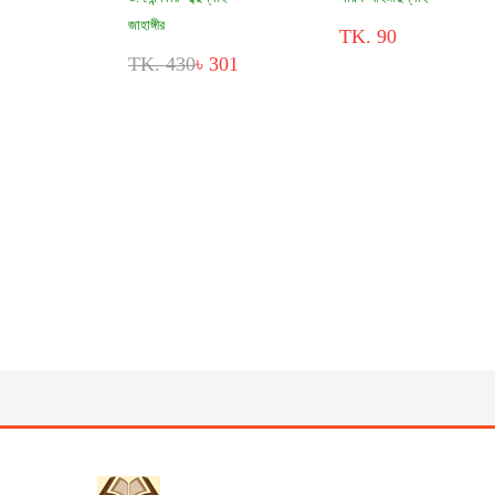
জাহাঙ্গীর
TK. 90
TK. 430
৳ 301