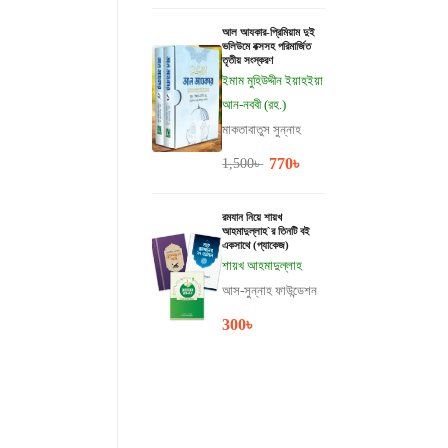
আল আযকার-প্রিমিয়াম দুই
ভলিউমে বক্সসহ পরিমার্জিত
তৃতীয় সংস্করণ
ইমাম মুহিউদ্দীন ইয়াহইয়া
আন-নববী (রহ.)
মাকতাবাতুস সুন্নাহ
770
৳
1,500
৳
রমযান নিয়ে শায়খ
আহমাদুল্লাহ`র তিনটি বই
একসাথে (প্যাকেজ)
শায়খ আহমাদুল্লাহ
আস-সুন্নাহ ফাউন্ডেশন
300
৳