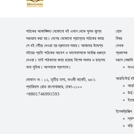
পাঠকের আকাঙ্ক্ষিত যেকোনো বই এখান থেকে সুলভ মূল্যে
হোম
সরবরাহ করা হয়। দেশের যেকোনো প্রান্তের পাঠকের কাছে
বিষয়
সে বই পৌঁছে দেওয়া হয় দ্রুততম সময়ে। আমাদের উদ্দেশ্য
লেখক
বইয়ের প্রতি পাঠকের আবেগ ও ভালোবাসাকে সর্বোচ্চ গুরুত্ব
প্রকাশক
দেওয়া। তাই পাঠকদের জন্য রয়েছে বিশেষ অফার ও ছাড়সহ
দরসে নেজামি
নানা সুবিধা। আপনাকে স্বাগতম।
দাওর
আরবি/উর্দু ব
দোকান নং : ১২, তৃতীয় তলা, কওমী মার্কেট, ৬৫/১
আরব
প্যারিদাস রোড বাংলাবাজার, ঢাকা-১১০০
উর্দু
+8801746991593
ইংর
ইলেকট্রনিক্স
ল্যাম
ঘড়ি