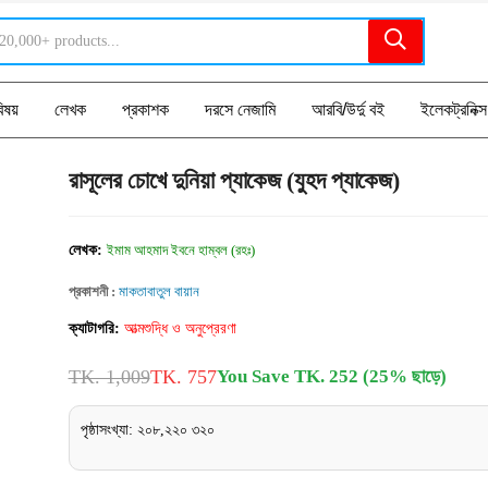
িষয়
লেখক
প্রকাশক
দরসে নেজামি
আরবি/উর্দু বই
ইলেকট্রনিক্স
রাসূলের চোখে দুনিয়া প্যাকেজ (যুহদ প্যাকেজ)
লেখক:
ইমাম আহমাদ ইবনে হাম্বল (রহঃ)
প্রকাশনী :
মাকতাবাতুল বায়ান
ক্যাটাগরি:
আত্মশুদ্ধি ও অনুপ্রেরণা
TK. 1,009
TK. 757
You Save TK. 252 (25% ছাড়ে)
পৃষ্ঠাসংখ্যা: ২০৮,২২০ ৩২০