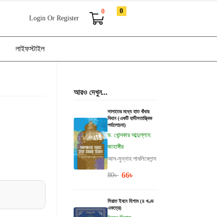
0
0
Login Or Register
লাইফস্টাইল
আরও দেখুন...
সালাতের মধ্যে হাত বাঁধার
বিধান (একটি হাদীসতাত্ত্বিক
পর্যালোচনা)
ড. খোন্দকার আব্দুল্লাহ
জাহাঙ্গীর
আস-সুন্নাহ পাবলিকেশন্স
66
৳
80
৳
সিরাত ইবনে হিশাম (৪ খণ্ড
একত্রে)