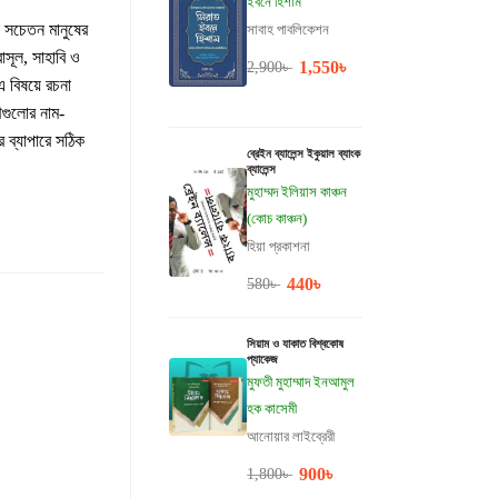
ইবনে হিশাম
জন সচেতন মানুষের
সাবাহ পাবলিকেশন
াসূল, সাহাবি ও
1,550
৳
2,900
৳
 বিষয়ে রচনা
গুলোর নাম-
র ব্যাপারে সঠিক
ব্রেইন ব্যালেন্স ইকুয়াল ব্যাংক
ব্যালেন্স
মুহাম্মদ ইলিয়াস কাঞ্চন
(কোচ কাঞ্চন)
হিয়া প্রকাশনা
440
৳
580
৳
সিয়াম ও যাকাত বিশ্বকোষ
প্যাকেজ
মুফতী মুহাম্মাদ ইনআমুল
হক কাসেমী
আনোয়ার লাইব্রেরী
900
৳
1,800
৳