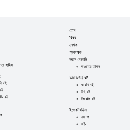
হোম
বিষয়
লেখক
প্রকাশক
দরসে নেজামি
ায়ে হাদিস
দাওরায়ে হাদিস
ই
আরবি/উর্দু বই
ি বই
আরবি বই
 বই
উর্দু বই
েজি বই
ইংরেজি বই
ইলেকট্রনিক্স
্প
ল্যাম্প
ঘড়ি