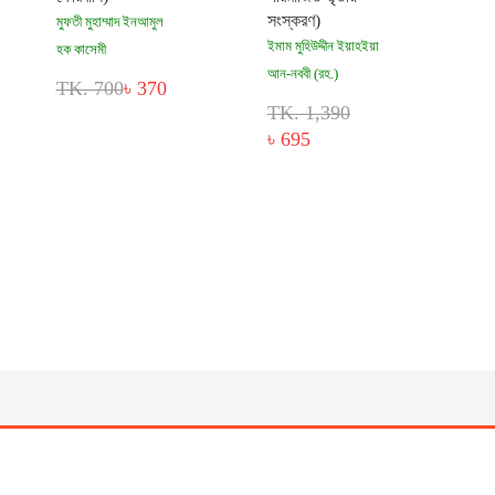
সংস্করণ)
মুফতী মুহাম্মাদ ইনআমুল
ইমাম মুহিউদ্দীন ইয়াহইয়া
হক কাসেমী
আন-নববী (রহ.)
TK. 700
৳ 370
TK. 1,390
৳ 695