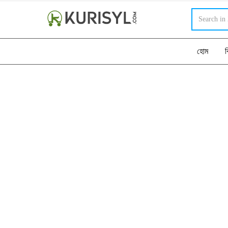
হোম
ব