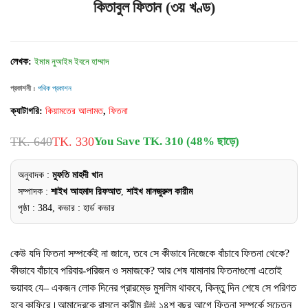
কিতাবুল ফিতান (৩য় খণ্ড)
লেখক:
ইমাম নুআইম ইবনে হাম্মাদ
প্রকাশনী :
পথিক প্রকাশন
ক্যাটাগরি:
কিয়ামতের আলামত
,
ফিতনা
TK. 640
TK. 330
You Save TK. 310 (48% ছাড়ে)
অনুবাদক :
মুফতি মাহদী খান
সম্পাদক :
শাইখ আহমাদ রিফআত
,
শাইখ মানজুরুল কারীম
পৃষ্ঠা : 384, কভার : হার্ড কভার
কেউ যদি ফিতনা সম্পর্কেই না জানে, তবে সে কীভাবে নিজেকে বাঁচাবে ফিতনা থেকে?
কীভাবে বাঁচাবে পরিবার-পরিজন ও সমাজকে? আর শেষ যামানার ফিতনাগুলো এতোই
ভয়াবহ যে– একজন লোক দিনের প্রারম্ভে মুসলিম থাকবে, কিন্তু দিন শেষে সে পরিণত
হবে কাফিরে।আমাদেরকে রাসূলে কারীম ﷺ ১৪শ বছর আগে ফিতনা সম্পর্কে সচেতন