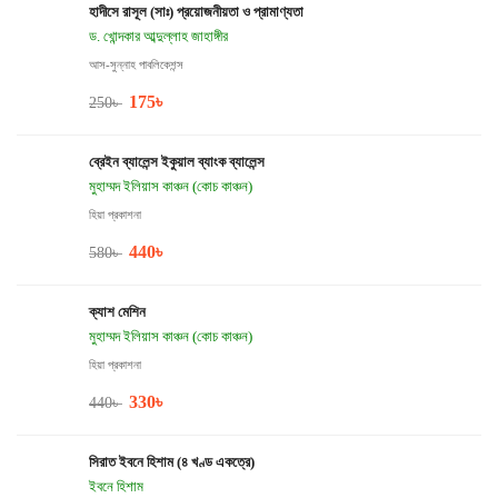
হাদীসে রাসূল (সাঃ) প্রয়োজনীয়তা ও প্রামাণ্যতা
ড. খোন্দকার আব্দুল্লাহ জাহাঙ্গীর
আস-সুন্নাহ পাবলিকেশন্স
175
৳
250
৳
ব্রেইন ব্যালেন্স ইকুয়াল ব্যাংক ব্যালেন্স
মুহাম্মদ ইলিয়াস কাঞ্চন (কোচ কাঞ্চন)
হিয়া প্রকাশনা
440
৳
580
৳
ক্যাশ মেশিন
মুহাম্মদ ইলিয়াস কাঞ্চন (কোচ কাঞ্চন)
হিয়া প্রকাশনা
330
৳
440
৳
সিরাত ইবনে হিশাম (৪ খণ্ড একত্রে)
ইবনে হিশাম