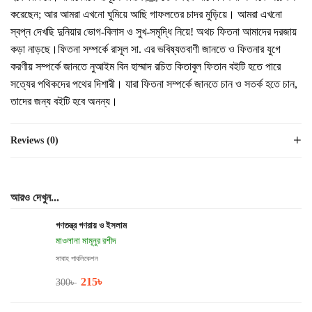
করেছেন; আর আমরা এখনো ঘুমিয়ে আছি গাফলতের চাদর মুড়িয়ে। আমরা এখনো
স্বপ্ন দেখছি দুনিয়ার ভোগ-বিলাস ও সুখ-সমৃদ্ধি নিয়ে! অথচ ফিতনা আমাদের দরজায়
কড়া নাড়ছে।ফিতনা সম্পর্কে রাসূল সা. এর ভবিষ্যতবাণী জানতে ও ফিতনার যুগে
করণীয় সম্পর্কে জানতে নুআইম বিন হাম্মাদ রচিত কিতাবুল ফিতান বইটি হতে পারে
সত্যের পথিকদের পথের দিশারী। যারা ফিতনা সম্পর্কে জানতে চান ও সতর্ক হতে চান,
তাদের জন্য বইটি হবে অনন্য।
Reviews (0)
আরও দেখুন...
গণতন্ত্র গণরায় ও ইসলাম
মাওলানা মামূনুর রশীদ
সাবাহ পাবলিকেশন
215
৳
300
৳