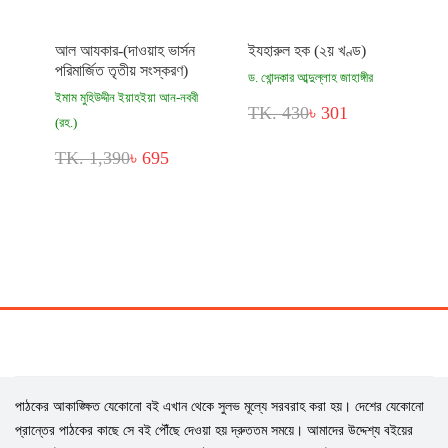
আল আযকার-(দাওয়াহ ভার্সন
ইযহারুল হক (২য় খণ্ড)
পরিমার্জিত তৃতীয় সংস্করণ)
ড. খোন্দকার আব্দুল্লাহ জাহাঙ্গীর
ইমাম মুহিউদ্দীন ইয়াহইয়া আন-নববী
TK. 430
৳ 301
(রহ.)
TK. 1,390
৳ 695
পাঠকের আকাঙ্ক্ষিত যেকোনো বই এখান থেকে সুলভ মূল্যে সরবরাহ করা হয়। দেশের যেকোনো
প্রান্তের পাঠকের কাছে সে বই পৌঁছে দেওয়া হয় দ্রুততম সময়ে। আমাদের উদ্দেশ্য বইয়ের