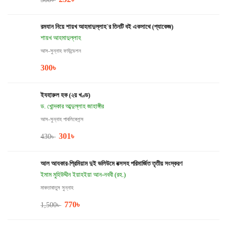
রমযান নিয়ে শায়খ আহমাদুল্লাহ`র তিনটি বই একসাথে (প্যাকেজ)
শায়খ আহমাদুল্লাহ
আস-সুন্নাহ ফাউন্ডেশন
300
৳
ইযহারুল হক (২য় খণ্ড)
ড. খোন্দকার আব্দুল্লাহ জাহাঙ্গীর
আস-সুন্নাহ পাবলিকেশন্স
301
৳
430
৳
আল আযকার-প্রিমিয়াম দুই ভলিউমে বক্সসহ পরিমার্জিত তৃতীয় সংস্করণ
ইমাম মুহিউদ্দীন ইয়াহইয়া আন-নববী (রহ.)
মাকতাবাতুস সুন্নাহ
770
৳
1,500
৳