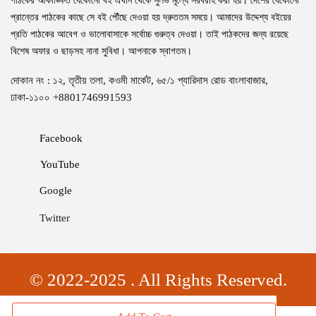
পাঠকের আকাঙ্ক্ষিত যেকোনো বই এখান থেকে সুলভ মূল্যে সরবরাহ করা হয়। দেশের যেকোনো
প্রান্তের পাঠকের কাছে সে বই পৌঁছে দেওয়া হয় দ্রুততম সময়ে। আমাদের উদ্দেশ্য বইয়ের
প্রতি পাঠকের আবেগ ও ভালোবাসাকে সর্বোচ্চ গুরুত্ব দেওয়া। তাই পাঠকদের জন্য রয়েছে
বিশেষ অফার ও ছাড়সহ নানা সুবিধা। আপনাকে স্বাগতম।
দোকান নং : ১২, তৃতীয় তলা, কওমী মার্কেট, ৬৫/১ প্যারিদাস রোড বাংলাবাজার,
ঢাকা-১১০০ +8801746991593
Facebook
YouTube
Google
Twitter
© 2022-2025 . All Rights Reserved.