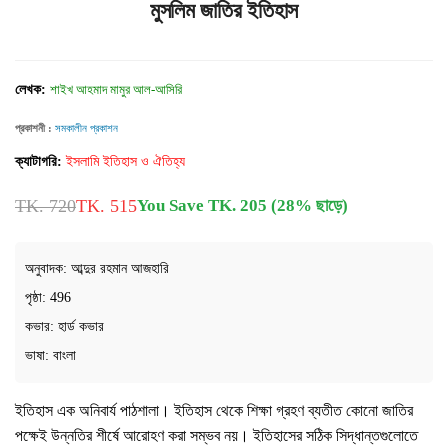
মুসলিম জাতির ইতিহাস
লেখক:
শাইখ আহমাদ মামুর আল-আসিরি
প্রকাশনী :
সমকালীন প্রকাশন
ক্যাটাগরি:
ইসলামি ইতিহাস ও ঐতিহ্য
TK. 720
TK. 515
You Save TK. 205 (28% ছাড়ে)
অনুবাদক: আব্দুর রহমান আজহারি
পৃষ্ঠা: 496
কভার: হার্ড কভার
ভাষা: বাংলা
ইতিহাস এক অনিবার্য পাঠশালা। ইতিহাস থেকে শিক্ষা গ্রহণ ব্যতীত কোনো জাতির
পক্ষেই উন্নতির শীর্ষে আরোহণ করা সম্ভব নয়। ইতিহাসের সঠিক সিদ্ধান্তগুলোতে