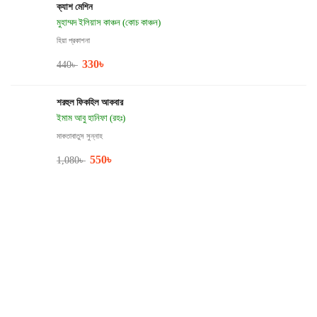
ক্যাশ মেশিন
মুহাম্মদ ইলিয়াস কাঞ্চন (কোচ কাঞ্চন)
হিয়া প্রকাশনা
330
৳
440
৳
শরহুল ফিকহিল আকবার
ইমাম আবু হানিফা (রহঃ)
মাকতাবাতুস সুন্নাহ
550
৳
1,080
৳