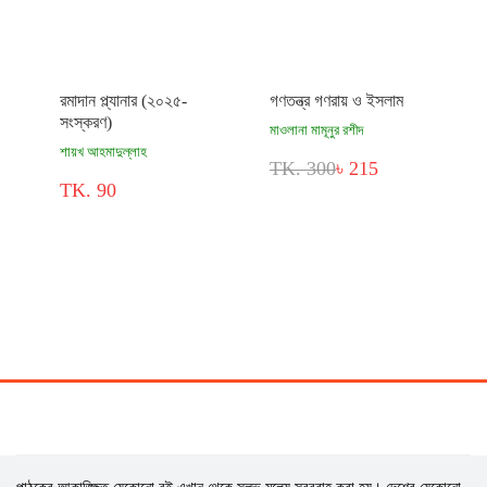
রমাদান প্ল্যানার (২০২৫-
গণতন্ত্র গণরায় ও ইসলাম
সংস্করণ)
মাওলানা মামূনুর রশীদ
শায়খ আহমাদুল্লাহ
TK. 300
৳ 215
TK. 90