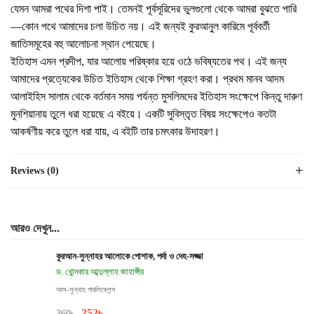
যেমন আমরা পথের দিশা পাই। তেমনই পূর্বসূরিদের ভুলগুলো থেকে আমরা বুঝতে পারি
—কোন পথে আমাদের চলা উচিত নয়। এই জন্যই কুরআনুল কারিমে পূর্ববর্তী
জাতিসমূহের বহু আলোচনা স্থান পেয়েছে।
ইতিহাস এমন প্রদীপ, যার আলোয় পরিষ্কার হয়ে ওঠে ভবিষ্যতের পথ। এই জন্য
আমাদের প্রত্যেকের উচিত ইতিহাস থেকে শিক্ষা গ্রহণ করা। প্রথম মানব আদম
আলাইহিস সালাম থেকে বর্তমান সময় পর্যন্ত মুসলিমদের ইতিহাস সংক্ষেপে কিন্তু দারুণ
মুনশিয়ানায় তুলে ধরা হয়েছে এ বইয়ে। একটি সুবিস্তৃত বিষয় সংক্ষেপেও কতটা
আকর্ষণীয় করে তুলে ধরা যায়, এ বইটি তার চমৎকার উদাহরণ।
Reviews (0)
আরও দেখুন...
কুরআন-সুন্নাহর আলোকে পোশাক, পর্দা ও দেহ-সজ্জা
ড. খোন্দকার আব্দুল্লাহ জাহাঙ্গীর
আস-সুন্নাহ পাবলিকেশন্স
252
৳
360
৳