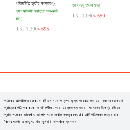
পরিমার্জিত তৃতীয় সংস্করণ)
ইমাম আবু হানিফা (রহঃ)
ইমাম মুহিউদ্দীন ইয়াহইয়া আন-নববী
TK. 1,080
৳ 550
(রহ.)
TK. 1,390
৳ 695
পাঠকের আকাঙ্ক্ষিত যেকোনো বই এখান থেকে সুলভ মূল্যে সরবরাহ করা হয়। দেশের যেকোনো
প্রান্তের পাঠকের কাছে সে বই পৌঁছে দেওয়া হয় দ্রুততম সময়ে। আমাদের উদ্দেশ্য বইয়ের
প্রতি পাঠকের আবেগ ও ভালোবাসাকে সর্বোচ্চ গুরুত্ব দেওয়া। তাই পাঠকদের জন্য রয়েছে
বিশেষ অফার ও ছাড়সহ নানা সুবিধা। আপনাকে স্বাগতম।