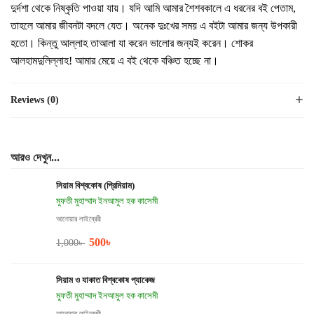
দুর্দশা থেকে নিষ্কৃতি পাওয়া যায়। যদি আমি আমার শৈশবকালে এ ধরনের বই পেতাম,
তাহলে আমার জীবনটা বদলে যেত। অনেক দুঃখের সময় এ বইটা আমার জন্য উপকারী
হতো। কিন্তু আল্লাহ তাআলা যা করেন ভালোর জন্যই করেন। শোকর
আলহামদুলিল্লাহ! আমার মেয়ে এ বই থেকে বঞ্চিত হচ্ছে না।
Reviews (0)
আরও দেখুন...
সিয়াম বিশ্বকোষ (প্রিমিয়াম)
মুফতী মুহাম্মাদ ইনআমুল হক কাসেমী
আনোয়ার লাইব্রেরী
500
৳
1,000
৳
সিয়াম ও যাকাত বিশ্বকোষ প্যাকেজ
মুফতী মুহাম্মাদ ইনআমুল হক কাসেমী
আনোয়ার লাইব্রেরী