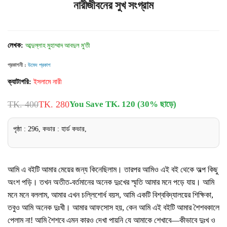
নারীজীবনের সুখ সংগ্রাম
লেখক:
আব্দুল্লাহ মুহাম্মাদ আবদুল মু'তী
প্রকাশনী :
উমেদ প্রকাশ
ক্যাটাগরি:
ইসলামে নারী
TK. 400
TK. 280
You Save TK. 120 (30% ছাড়ে)
পৃষ্ঠা : 296, কভার : হার্ড কভার,
আমি এ বইটি আমার মেয়ের জন্য কিনেছিলাম। তারপর আমিও এই বই থেকে অল্প কিছু
অংশ পড়ি। তখন অতীত-বর্তমানের অনেক দুঃখের স্মৃতি আমার মনে পড়ে যায়। আমি
মনে মনে বললাম, আমার এখন চল্লিশোর্ধ বয়স, আমি একটি বিশ্ববিদ্যালয়ের শিক্ষিকা,
তবুও আমি অনেক দুঃখী। আমার আফসোস হয়, কেন আমি এই বইটি আমার শৈশবকালে
পেলাম না! আমি শৈশবে এমন কারও দেখা পায়নি যে আমাকে শেখাবে—কীভাবে দুঃখ ও