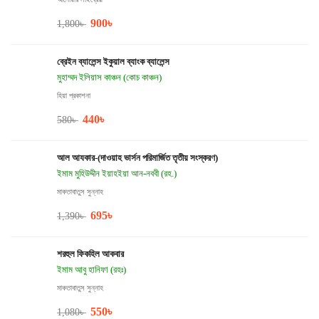
900
৳
1,800
৳
ব্রেইন ব্যালেন্স ইকুয়াল ব্যাংক ব্যালেন্স
মুহাম্মদ ইলিয়াস কাঞ্চন (কোচ কাঞ্চন)
হিয়া প্রকাশনা
440
৳
580
৳
আল আযকার-(দাওয়াহ ভার্সন পরিমার্জিত তৃতীয় সংস্করণ)
ইমাম মুহিউদ্দীন ইয়াহইয়া আন-নববী (রহ.)
মাকতাবাতুস সুন্নাহ
695
৳
1,390
৳
শরহুল ফিকহিল আকবার
ইমাম আবু হানিফা (রহঃ)
মাকতাবাতুস সুন্নাহ
550
৳
1,080
৳