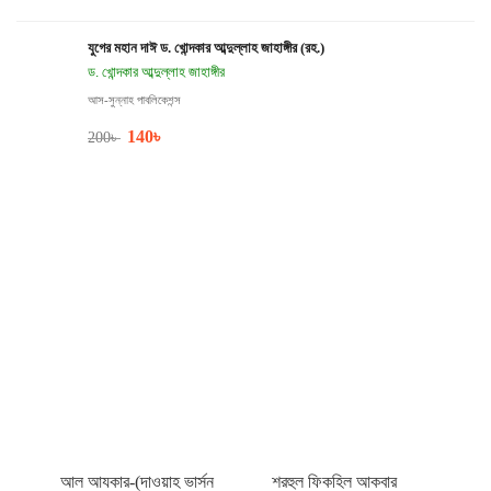
যুগের মহান দাঈ ড. খোন্দকার আব্দুল্লাহ জাহাঙ্গীর (রহ.)
ড. খোন্দকার আব্দুল্লাহ জাহাঙ্গীর
আস-সুন্নাহ পাবলিকেশন্স
140
৳
200
৳
আল আযকার-(দাওয়াহ ভার্সন
শরহুল ফিকহিল আকবার