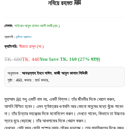
নবিয়ে রহমত ﷺ
লেখক:
সাইয়েদ আবুল হাসান আলী নদভী (রহ.)
প্রকাশনী :
সন্দীপন প্রকাশন
ক্যাটাগরি:
সীরাতে রাসূল (সা.)
TK. 600
TK. 440
You Save TK. 160 (27% ছাড়ে)
অনুবাদক :
আবদুল্লাহ ইবনে সাঈদ
,
কাজী আবুল কালাম সিদ্দিকী
পৃষ্ঠা : 460, কভার : হার্ড কভার,
মুহাম্মাদ ﷺ শুধু একটি নাম নয়, একটি বিপ্লব। তাঁর জীবনীর দিকে খেয়াল করুন,
আপনি বিস্মিত হবেন। এমন পূর্ণমাত্রার গুণাবলি আর কোনো মানুষের মধ্যে খুঁজে পাবেন
না। তাঁর চিন্তার মহত্ত্বের দিকে মনোনিবেশ করুন। দেখতে পাবেন, কিভাবে তা উচ্চতর
স্তরে ঘুরে বেড়াচ্ছে। তাঁর আখলাকের দিকে খেয়াল করুন।
দেখবেন, সেটা সদ্য ফোটা পুষ্পের ন্যায় সৌরভ ছড়াচ্ছে। তার সাহসিকতার দিকে নজর