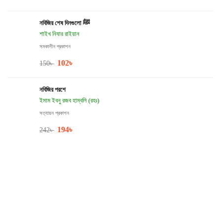
নবিজির শেষ দিনগুলো ﷺ
শাইখ নিযার রাইয়ান
সমকালীন প্রকাশন
102
৳
150
৳
নবিজির পরশে
ইমাম ইবনু রজব হাম্বলি (রহঃ)
সত্যায়ন প্রকাশন
194
৳
242
৳