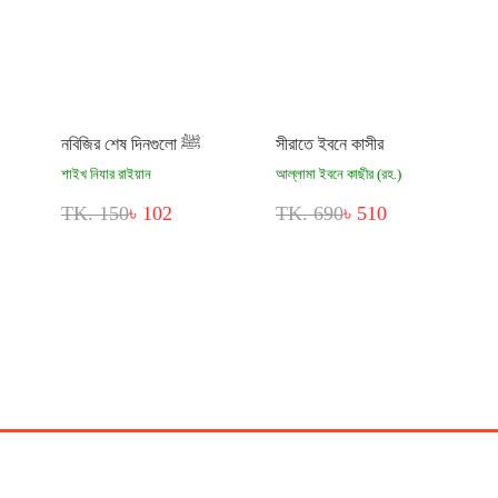
নবিজির শেষ দিনগুলো ﷺ
সীরাতে ইবনে কাসীর
শাইখ নিযার রাইয়ান
আল্লামা ইবনে কাছীর (রহ.)
TK. 150
৳ 102
TK. 690
৳ 510