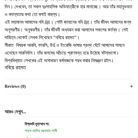
দিন। দেখবেন, তা সকল দুঃসাহসিক অভিযাত্রীকে হার মানাচ্ছে। আর তাঁর মহানুভবতা
ও বদান্যতার কথা তো বলাই বাহুল্য।
এই মহামানব আমাদের নবি ﷺ। গোটা জাহানের নবি ﷺ। তাঁর জীবন আমাদের জন্য
অনুসরণীয়। অনুকরণীয়। তাঁর জীবনী অধ্যয়ন করা আমাদের সকলের কর্তব্য। সেই
দায়িত্ব থেকেই লেখক লিখেছেন “নবিয়ে রহমত”।
সীরাত বিষয়ক আরবি, ফারসি, উর্দু ও ইংরেজি ভাষার গ্রন্থ ঘেঁটে আমাদের সামনে
এনেছেন সারনির্যাস। তাঁর কলমের আঁচড়ে প্রাণবন্ত হয়ে উঠেছে ঘটনাগুলো।
বিশ্ববিখ্যাত লেখকের এই অসাধারণ কর্মযজ্ঞকে পরখ করার নিমন্ত্রণ রইল।
নবিয়ে রহমত
Reviews (0)
আরও দেখুন...
বিশ্বনবি মুহাম্মাদ সা.
শায়খ সালিহ আহমাদ শামী