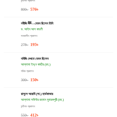
সন্দীপন প্রকাশন
576
৳
800
৳
নবীজি ﷺ—যেমন ছিলেন তিনি
ড. আইদ আল কারণী
সমকালীন প্রকাশন
195
৳
278
৳
নবিজি দেখতে যেমন ছিলেন
আল্লামা ইব্‌নে কাছীর (রহ.)
পথিক প্রকাশন
150
৳
300
৳
রাসূলে আরাবি (সা.) হার্ডকাভার
আল্লামা সফিউর রহমান মুবারকপুরী (রহ.)
সন্দীপন প্রকাশন
412
৳
550
৳