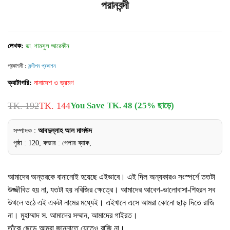
পরানবন্দী
লেখক:
ডা. শামসুল আরেফীন
প্রকাশনী :
সন্দীপন প্রকাশন
ক্যাটাগরি:
নানাদেশ ও ভ্রমণ
TK. 192
TK. 144
You Save TK. 48 (25% ছাড়ে)
সম্পাদক :
আবদুল্লাহ আল মাসউদ
পৃষ্ঠা : 120, কভার : পেপার ব্যাক,
আমাদের অন্তরকে বানানোই হয়েছে এইভাবে। এই দিল অন্যকারও সংস্পর্শে ততটা
উজ্জীবিত হয় না, যতটা হয় নবিজির ক্ষেত্রে। আমাদের আবেগ-ভালোবাসা-শিহরন সব
উথলে ওঠে এই একটা নামের মধ্যেই। এইখানে এসে আমরা কোনো ছাড় দিতে রাজি
না। মুহাম্মাদ স. আমাদের সম্মান, আমাদের গাইরত।
তাঁকে ছেড়ে আমরা জান্নাতে যেতেও রাজি না।