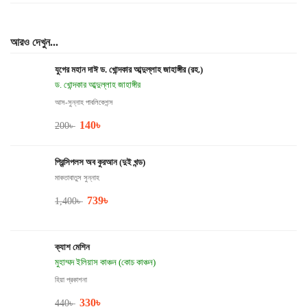
আরও দেখুন...
যুগের মহান দাঈ ড. খোন্দকার আব্দুল্লাহ জাহাঙ্গীর (রহ.)
ড. খোন্দকার আব্দুল্লাহ জাহাঙ্গীর
আস-সুন্নাহ পাবলিকেশন্স
140
৳
200
৳
প্রিন্সিপলস অব কুরআন (দুই খন্ড)
মাকতাবাতুস সুন্নাহ
739
৳
1,400
৳
ক্যাশ মেশিন
মুহাম্মদ ইলিয়াস কাঞ্চন (কোচ কাঞ্চন)
হিয়া প্রকাশনা
330
৳
440
৳