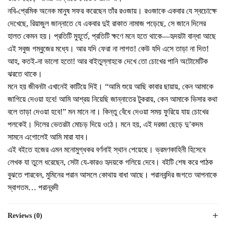
নবি-প্রেমিক অনেক মানুষ সফর করেছেন তাঁর রওজায়। রওজাকে একবার যে স্বচোক্ষে
দেখেছে, রিয়াজুল জান্নাতে যে একবার দুই রাকাত নামাজ পড়েছে, সে জানে দিলের
হালত কেমন হয়। প্রতিটি মুহূর্তে, প্রতিটি ক্ষণে মনে হতে থাকে—হৃদয়টা বান্ধা আছে
এই সবুজ গম্বুজের মধ্যে। আর যদি ফেরা না লাগত! কেউ যদি এসে তাড়া না দিত!
আহ, কতই-না ভালো হতো! আর বাইতুল্লাহকে দেখে তো চোখের পানি অটোমেটিক
ঝরতে থাকে।
মনে হয় জীবনটা এখানেই কাটিয়ে দিই। “আমি শুয়ে আছি কাবার ছায়ায়, কেন আমাকে
জাগিয়ে দেওয়া হবে! আমি আশ্রয় নিয়েছি জান্নাতের টুকরায়, কেন আমাকে ভিসার কথা
বলে তাড়া দেওয়া হবে!” মন মানে না। কিন্তু বেঁধে দেওয়া সময় ফুরিয়ে যায় চোখের
পলকেই। দিলের ভেতরটা মোচড় দিয়ে ওঠে। মনে হয়, এই দরজা ছেড়ে দু’কদম
সামনে এগোলেই আমি মারা যাব।
এই বইতে হজের এমন মনোমুগ্ধকর বর্ণনাই স্থান পেয়েছে। ভ্রমণকাহিনী হিসেবে
লেখক যা তুলে ধরেছেন, সেটা যে-কারও হৃদয়কে গলিয়ে দেবে। বইটি শেষ করে পাঠক
বুঝতে পারবেন, মুমিনের পরান আসলে কোথায় বাধা আছে। পরানবন্দির জগতে আপনাকে
স্বাগতম… পরানবন্দী
Reviews (0)