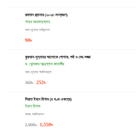
রমাদান প্ল্যানার (২০২৫-সংস্করণ)
শায়খ আহমাদুল্লাহ
আস-সুন্নাহ ফাউন্ডেশন
90
৳
কুরআন-সুন্নাহর আলোকে পোশাক, পর্দা ও দেহ-সজ্জা
ড. খোন্দকার আব্দুল্লাহ জাহাঙ্গীর
আস-সুন্নাহ পাবলিকেশন্স
252
৳
360
৳
সিরাত ইবনে হিশাম (৪ খণ্ড একত্রে)
ইবনে হিশাম
সাবাহ পাবলিকেশন
1,550
৳
2,900
৳