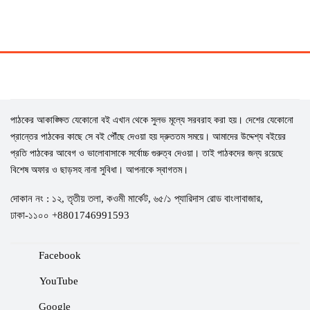
পাঠকের আকাঙ্ক্ষিত যেকোনো বই এখান থেকে সুলভ মূল্যে সরবরাহ করা হয়। দেশের যেকোনো
প্রান্তের পাঠকের কাছে সে বই পৌঁছে দেওয়া হয় দ্রুততম সময়ে। আমাদের উদ্দেশ্য বইয়ের
প্রতি পাঠকের আবেগ ও ভালোবাসাকে সর্বোচ্চ গুরুত্ব দেওয়া। তাই পাঠকদের জন্য রয়েছে
বিশেষ অফার ও ছাড়সহ নানা সুবিধা। আপনাকে স্বাগতম।
দোকান নং : ১২, তৃতীয় তলা, কওমী মার্কেট, ৬৫/১ প্যারিদাস রোড বাংলাবাজার,
ঢাকা-১১০০ +8801746991593
Facebook
YouTube
Google