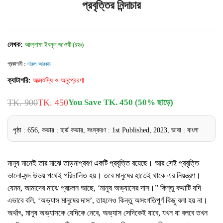
প্রবৃত্তির নিন্দাচার
লেখক:
আল্লামা ইবনুল জাওযী (রহঃ)
প্রকাশনী :
দারুল আরকাম
ক্যাটাগরি:
আত্মশুদ্ধি ও অনুপ্রেরণা
TK. 900
TK. 450
You Save TK. 450 (50% ছাড়ে)
পৃষ্ঠা : 656, কভার : হার্ড কভার, সংস্করণ : 1st Published, 2023, ভাষা : বাংলা
মানুষ মানেই তার মাঝে তাড়নাপ্রবণ একটি প্রবৃত্তি রয়েছে। আর সেই প্রবৃত্তি
ভালো-মন্দ উভয় পথেই পরিচালিত হয়। তবে মানুষের হাতেই থাকে এর নিয়ন্ত্রণ।
যেমন, আমাদের মাঝে প্রচলন আছে, ‘মানুষ অভ্যাসের দাস।” কিন্তু কথাটি যদি
এভাবে বলি, ‘অভ্যাস মানুষের দাস’, তাহলেও কিন্তু অসংগতিপূর্ণ কিছু বলা হয় না।
অর্থাৎ, মানুষ অভ্যাসকে যেদিকে নেবে, অভ্যাস সেদিকেই যাবে, যখন যা বলবে তখন