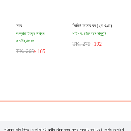
সবর
তিনিই আমার রব (২য় খণ্ড)
আল্লামা ইবনুল কায়্যিম
শাইখ ড. রাতিব আন-নাবুলুসি
জাওযিয়্যাহ রহ
TK. 275
৳ 192
TK. 265
৳ 185
পাঠকের আকাঙ্ক্ষিত যেকোনো বই এখান থেকে সুলভ মূল্যে সরবরাহ করা হয়। দেশের যেকোনো