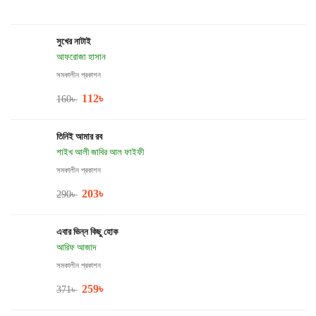
সুখের নাটাই
আফরোজা হাসান
সমকালীন প্রকাশন
112
৳
160
৳
তিনিই আমার রব
শাইখ আলী জাবির আল ফাইফী
সমকালীন প্রকাশন
203
৳
290
৳
এবার ভিন্ন কিছু হোক
আরিফ আজাদ
সমকালীন প্রকাশন
259
৳
371
৳