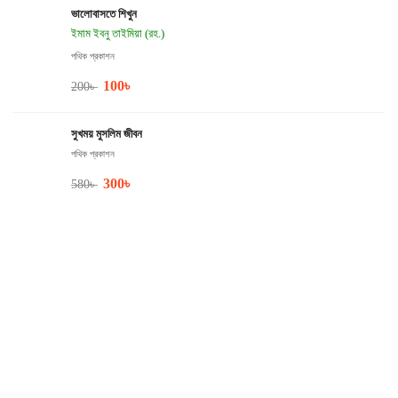
ভালোবাসতে শিখুন
ইমাম ইবনু তাইমিয়া (রহ.)
পথিক প্রকাশন
100
৳
200
৳
সুখময় মুসলিম জীবন
পথিক প্রকাশন
300
৳
580
৳