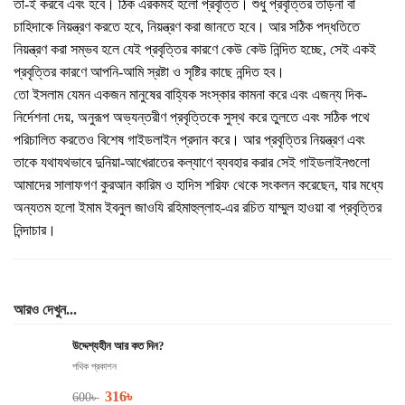
তা-ই করবে এবং হবে। ঠিক এরকমই হলো প্রবৃত্তি। শুধু প্রবৃত্তির তাড়না বা
চাহিদাকে নিয়ন্ত্রণ করতে হবে, নিয়ন্ত্রণ করা জানতে হবে। আর সঠিক পদ্ধতিতে
নিয়ন্ত্রণ করা সম্ভব হলে যেই প্রবৃত্তির কারণে কেউ কেউ নিন্দিত হচ্ছে, সেই একই
প্রবৃত্তির কারণে আপনি-আমি স্রষ্টা ও সৃষ্টির কাছে নন্দিত হব।
তো ইসলাম যেমন একজন মানুষের বাহ্যিক সংস্কার কামনা করে এবং এজন্য দিক-
নির্দেশনা দেয়, অনুরূপ অভ্যন্তরীণ প্রবৃত্তিকে সুস্থ করে তুলতে এবং সঠিক পথে
পরিচালিত করতেও বিশেষ গাইডলাইন প্রদান করে। আর প্রবৃত্তির নিয়ন্ত্রণ এবং
তাকে যথাযথভাবে দুনিয়া-আখেরাতের কল্যাণে ব্যবহার করার সেই গাইডলাইনগুলো
আমাদের সালাফগণ কুরআন কারিম ও হাদিস শরিফ থেকে সংকলন করেছেন, যার মধ্যে
অন্যতম হলো ইমাম ইবনুল জাওযি রহিমাহুল্লাহ-এর রচিত যাম্মুল হাওয়া বা প্রবৃত্তির
নিন্দাচার।
আরও দেখুন...
উদ্দেশ্যহীন আর কত দিন?
পথিক প্রকাশন
316
৳
600
৳