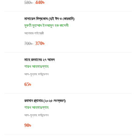
440
৳
580
৳
মাসায়েল বিশ্বকোষ (দুই ঈদ ও কোরবানি)
মুফতী মুহাম্মাদ ইনআমুল হক কাসেমী
আনোয়ার লাইব্রেরী
370
৳
700
৳
মাহে রমযানের ২৭ আমল
শায়খ আহমাদুল্লাহ
আস-সুন্নাহ ফাউন্ডেশন
65
৳
রমাদান প্ল্যানার (২০২৫-সংস্করণ)
শায়খ আহমাদুল্লাহ
আস-সুন্নাহ ফাউন্ডেশন
90
৳