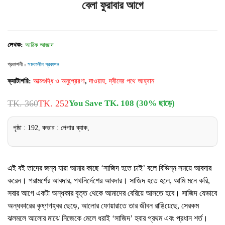
বেলা ফুরাবার আগে
লেখক:
আরিফ আজাদ
প্রকাশনী :
সমকালীন প্রকাশন
ক্যাটাগরি:
আত্মশুদ্ধি ও অনুপ্রেরণা
,
দাওয়াহ, দ্বীনের পথে আহ্বান
TK. 360
TK. 252
You Save TK. 108 (30% ছাড়ে)
পৃষ্ঠা : 192, কভার : পেপার ব্যাক,
এই বই তাদের জন্য যারা আমার কাছে ‘সাজিদ হতে চাই’ বলে বিভিন্ন সময়ে আবদার
করেন। পরামর্শের আবদার, পথনির্দেশের আবদার। সাজিদ হতে হলে, আমি মনে করি,
সবার আগে একটা অন্ধকার বৃত্ত থেকে আমাদের বেরিয়ে আসতে হবে। সাজিদ যেভাবে
অন্ধকারের কৃষ্ণগহ্বর ছেড়ে, আলোর ফোয়ারাতে তার জীবন রাঙিয়েছে, সেরকম
ঝলমলে আলোর মাঝে নিজেকে মেলে ধরাই ‘সাজিদ’ হবার প্রথম এবং প্রধান শর্ত।