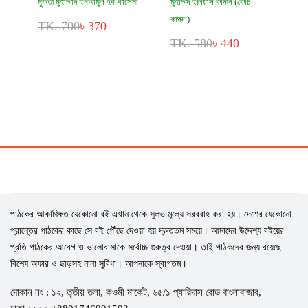
মুফতী মুহাম্মাদ ইনআমুল হক কাসেমী
মুহাম্মদ ইলিয়াস কাঞ্চন (কোচ
কাঞ্চন)
TK. 700
৳ 370
TK. 580
৳ 440
পাঠকের আকাঙ্ক্ষিত যেকোনো বই এখান থেকে সুলভ মূল্যে সরবরাহ করা হয়। দেশের যেকোনো
প্রান্তের পাঠকের কাছে সে বই পৌঁছে দেওয়া হয় দ্রুততম সময়ে। আমাদের উদ্দেশ্য বইয়ের
প্রতি পাঠকের আবেগ ও ভালোবাসাকে সর্বোচ্চ গুরুত্ব দেওয়া। তাই পাঠকদের জন্য রয়েছে
বিশেষ অফার ও ছাড়সহ নানা সুবিধা। আপনাকে স্বাগতম।
দোকান নং : ১২, তৃতীয় তলা, কওমী মার্কেট, ৬৫/১ প্যারিদাস রোড বাংলাবাজার,