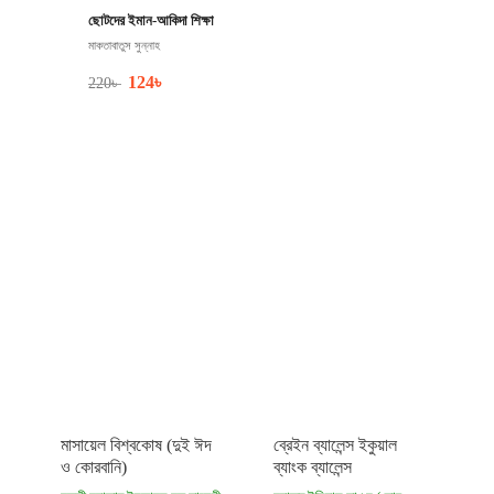
ছোটদের ইমান-আকিদা শিক্ষা
মাকতাবাতুস সুন্নাহ
124
৳
220
৳
মাসায়েল বিশ্বকোষ (দুই ঈদ
ব্রেইন ব্যালেন্স ইকুয়াল
ও কোরবানি)
ব্যাংক ব্যালেন্স