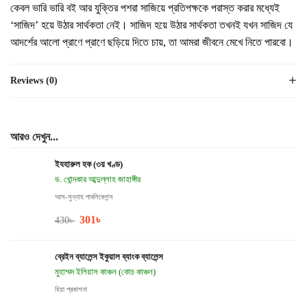
কেবল ভারি ভারি বই আর যুক্তির পশরা সাজিয়ে প্রতিপক্ষকে পরাস্ত করার মধ্যেই
‘সাজিদ’ হয়ে উঠার সার্থকতা নেই। সাজিদ হয়ে উঠার সার্থকতা তখনই যখন সাজিদ যে
আদর্শের আলো প্রাণে প্রাণে ছড়িয়ে দিতে চায়, তা আমরা জীবনে মেখে নিতে পারবো।
Reviews (0)
আরও দেখুন...
ইযহারুল হক (৩য় খণ্ড)
ড. খোন্দকার আব্দুল্লাহ জাহাঙ্গীর
আস-সুন্নাহ পাবলিকেশন্স
301
৳
430
৳
ব্রেইন ব্যালেন্স ইকুয়াল ব্যাংক ব্যালেন্স
মুহাম্মদ ইলিয়াস কাঞ্চন (কোচ কাঞ্চন)
হিয়া প্রকাশনা