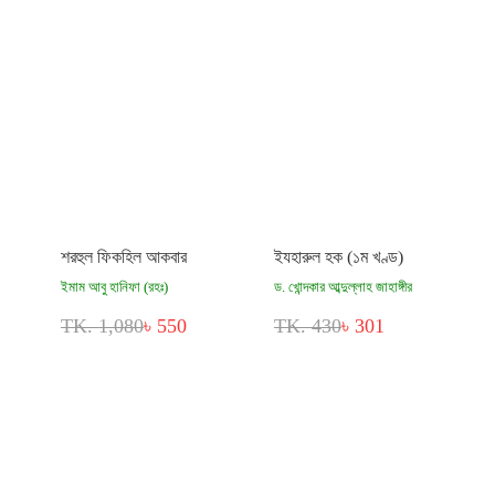
শরহুল ফিকহিল আকবার
ইযহারুল হক (১ম খণ্ড)
ইমাম আবু হানিফা (রহঃ)
ড. খোন্দকার আব্দুল্লাহ জাহাঙ্গীর
TK. 1,080
৳ 550
TK. 430
৳ 301