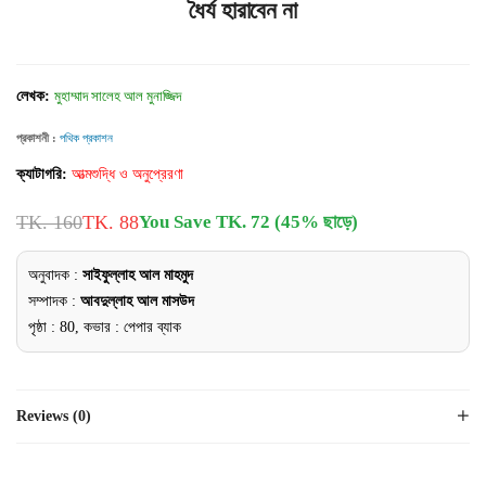
ধৈর্য হারাবেন না
লেখক:
মুহাম্মাদ সালেহ আল মুনাজ্জিদ
প্রকাশনী :
পথিক প্রকাশন
ক্যাটাগরি:
আত্মশুদ্ধি ও অনুপ্রেরণা
TK. 160
TK. 88
You Save TK. 72 (45% ছাড়ে)
অনুবাদক :
সাইফুল্লাহ আল মাহমুদ
সম্পাদক :
আবদুল্লাহ আল মাসউদ
পৃষ্ঠা : 80, কভার : পেপার ব্যাক
Reviews (0)