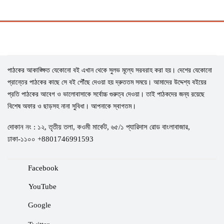
পাঠকের আকাঙ্ক্ষিত যেকোনো বই এখান থেকে সুলভ মূল্যে সরবরাহ করা হয়। দেশের যেকোনো
প্রান্তের পাঠকের কাছে সে বই পৌঁছে দেওয়া হয় দ্রুততম সময়ে। আমাদের উদ্দেশ্য বইয়ের
প্রতি পাঠকের আবেগ ও ভালোবাসাকে সর্বোচ্চ গুরুত্ব দেওয়া। তাই পাঠকদের জন্য রয়েছে
বিশেষ অফার ও ছাড়সহ নানা সুবিধা। আপনাকে স্বাগতম।
দোকান নং : ১২, তৃতীয় তলা, কওমী মার্কেট, ৬৫/১ প্যারিদাস রোড বাংলাবাজার,
ঢাকা-১১০০ +8801746991593
Facebook
YouTube
Google