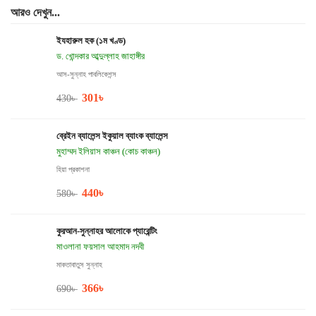
আরও দেখুন...
ইযহারুল হক (১ম খণ্ড)
ড. খোন্দকার আব্দুল্লাহ জাহাঙ্গীর
আস-সুন্নাহ পাবলিকেশন্স
301
৳
430
৳
ব্রেইন ব্যালেন্স ইকুয়াল ব্যাংক ব্যালেন্স
মুহাম্মদ ইলিয়াস কাঞ্চন (কোচ কাঞ্চন)
হিয়া প্রকাশনা
440
৳
580
৳
কুরআন-সুন্নাহর আলোকে প্যারেন্টিং
মাওলানা ফয়সাল আহমাদ নদবী
মাকতাবাতুস সুন্নাহ
366
৳
690
৳