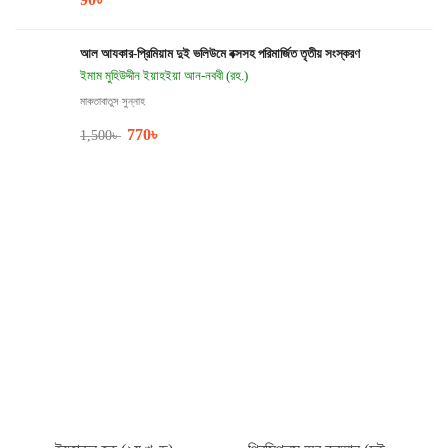
আল আযকার-প্রিমিয়াম দুই ভলিউমে বক্সসহ পরিমার্জিত তৃতীয় সংস্করণ
ইমাম মুহিউদ্দীন ইয়াহইয়া আন-নববী (রহ.)
মাকতাবাতুস সুন্নাহ
770
৳
1,500
৳