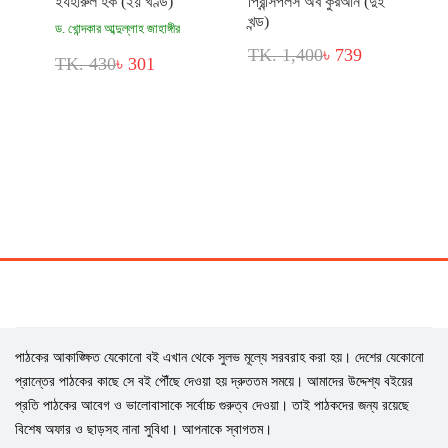
ইযহারুল হক (২য় খণ্ড)
প্রিন্সিপলস অব কুরআন (দুই
খন্ড)
ড. খোন্দকার আব্দুল্লাহ জাহাঙ্গীর
TK. 1,400
৳ 739
TK. 430
৳ 301
পাঠকের আকাঙ্ক্ষিত যেকোনো বই এখান থেকে সুলভ মূল্যে সরবরাহ করা হয়। দেশের যেকোনো
প্রান্তের পাঠকের কাছে সে বই পৌঁছে দেওয়া হয় দ্রুততম সময়ে। আমাদের উদ্দেশ্য বইয়ের
প্রতি পাঠকের আবেগ ও ভালোবাসাকে সর্বোচ্চ গুরুত্ব দেওয়া। তাই পাঠকদের জন্য রয়েছে
বিশেষ অফার ও ছাড়সহ নানা সুবিধা। আপনাকে স্বাগতম।