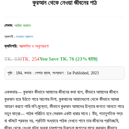
কুরআন থেকে নেওয়া জীবনের পাঠ
লেখক:
আরিফ আজাদ
প্রকাশনী :
সত্যায়ন প্রকাশন
ক্যাটাগরি:
আত্মশুদ্ধি ও অনুপ্রেরণা
TK. 330
TK. 254
You Save TK. 76 (23% ছাড়ে)
পৃষ্ঠা : 184, কভার : পেপার ব্যাক, সংস্করণ : 1st Published, 2023
এককথায়— কুরআন কীভাবে আমাদের জীবনের কথা বলে, কীভাবে আমাদের জীবনে
কুরআন হয়ে উঠতে পারে আলোর দিশা, কুরআনের আয়াতগুলো থেকে কীভাবে আমরা
আহরণ করতে পারি মণি-মুক্তো, কীভাবে কুরআন আমাদের চিন্তার জগতে আনতে পারে
নতুন মাত্রা— পাঠক পরিচিত হবে সেরকম একটা ধারার সাথে। উঁহু, গতানুগতিক গদ্য
বা খটমটে প্রবন্ধ নয়, প্রতিটা অধ্যায়ে পাঠক দেখতে পাবে তার জীবনের প্রতিচ্ছবি,
জীবন থেকে নেওয়া ঘটনা অথবা চারপাশের চিরচেনা জগতের সাথে কুরআন কীভাবে