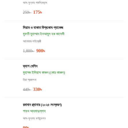
আস-সুন্নাহ পাবলিকেশন্স
175
৳
250
৳
সিয়াম ও যাকাত বিশ্বকোষ প্যাকেজ
মুফতী মুহাম্মাদ ইনআমুল হক কাসেমী
আনোয়ার লাইব্রেরী
900
৳
1,800
৳
ক্যাশ মেশিন
মুহাম্মদ ইলিয়াস কাঞ্চন (কোচ কাঞ্চন)
হিয়া প্রকাশনা
330
৳
440
৳
রমাদান প্ল্যানার (২০২৫-সংস্করণ)
শায়খ আহমাদুল্লাহ
আস-সুন্নাহ ফাউন্ডেশন
90
৳