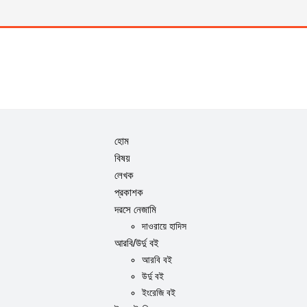
হোম
বিষয়
লেখক
প্রকাশক
দরসে নেজামি
দাওরায়ে হাদিস
আরবি/উর্দু বই
আরবি বই
উর্দু বই
ইংরেজি বই