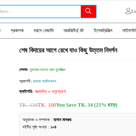
Lo
ক
প্রকাশক
দরসে নেজামি
আরবি/উর্দু বই
ইলেকট্রনিক্স
লাইফস্ট
শেষ বিদায়ের আগে রেখে যাও কিছু উত্তম নিদর্শন
লেখক:
মুহাম্মাদ সালেহ আল মুনাজ্জিদ
প্রকাশনী :
রুহামা পাবলিকেশন
ক্যাটাগরি:
আত্মশুদ্ধি ও অনুপ্রেরণা
TK. 134
TK. 100
You Save TK. 34 (25% ছাড়ে)
অনুবাদক ও সম্পাদক :
হাসান মাসরুর
বইটির পৃষ্ঠা সংখ্যা :
১০৪