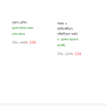
ক্যাশ মেশিন
সমাজ ও
মুহাম্মদ ইলিয়াস কাঞ্চন
ব্যক্তিজীবনে
পরিশুদ্ধিতা অর্জন
(কোচ কাঞ্চন)
ড. খোন্দকার আব্দুল্লাহ
TK. 440
৳ 330
জাহাঙ্গীর
TK. 220
৳ 154