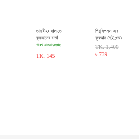
তারাবীহর সালাতে
প্রিন্সিপলস অব
কুরআনের বার্তা
কুরআন (দুই খন্ড)
শায়খ আহমাদুল্লাহ
TK. 1,400
৳ 739
TK. 145