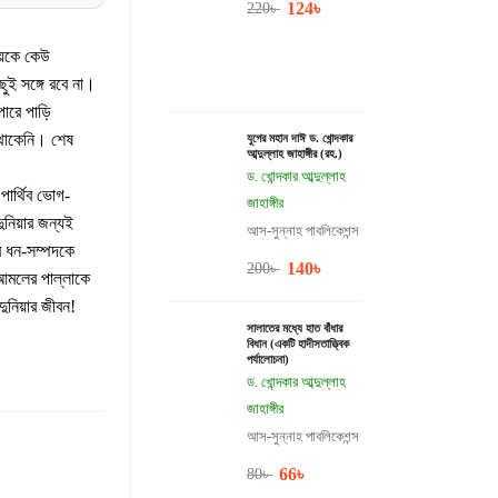
124
৳
220
৳
দায়কে কেউ
ুই সঙ্গে রবে না।
ারে পাড়ি
 থাকেনি। শেষ
যুগের মহান দাঈ ড. খোন্দকার
আব্দুল্লাহ জাহাঙ্গীর (রহ.)
ড. খোন্দকার আব্দুল্লাহ
ার্থিব ভোগ-
জাহাঙ্গীর
ুনিয়ার জন্যই
আস-সুন্নাহ পাবলিকেশন্স
ার ধন-সম্পদকে
140
৳
200
৳
আমলের পাল্লাকে
ুনিয়ার জীবন!
সালাতের মধ্যে হাত বাঁধার
বিধান (একটি হাদীসতাত্ত্বিক
পর্যালোচনা)
ড. খোন্দকার আব্দুল্লাহ
জাহাঙ্গীর
আস-সুন্নাহ পাবলিকেশন্স
66
৳
80
৳