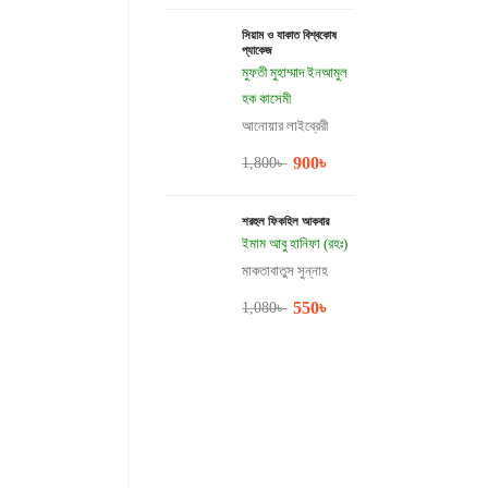
সিয়াম ও যাকাত বিশ্বকোষ
প্যাকেজ
মুফতী মুহাম্মাদ ইনআমুল
হক কাসেমী
আনোয়ার লাইব্রেরী
900
৳
1,800
৳
শরহুল ফিকহিল আকবার
ইমাম আবু হানিফা (রহঃ)
মাকতাবাতুস সুন্নাহ
550
৳
1,080
৳