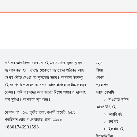
পাঠকের আকাঙ্ক্ষিত যেকোনো বই এখান থেকে সুলভ মূল্যে
হোম
সরবরাহ করা হয়। দেশের যেকোনো প্রান্তের পাঠকের কাছে
বিষয়
সে বই পৌঁছে দেওয়া হয় দ্রুততম সময়ে। আমাদের উদ্দেশ্য
লেখক
বইয়ের প্রতি পাঠকের আবেগ ও ভালোবাসাকে সর্বোচ্চ গুরুত্ব
প্রকাশক
দেওয়া। তাই পাঠকদের জন্য রয়েছে বিশেষ অফার ও ছাড়সহ
দরসে নেজামি
নানা সুবিধা। আপনাকে স্বাগতম।
দাওরায়ে হাদিস
আরবি/উর্দু বই
দোকান নং : ১২, তৃতীয় তলা, কওমী মার্কেট, ৬৫/১
আরবি বই
প্যারিদাস রোড বাংলাবাজার, ঢাকা-১১০০
উর্দু বই
+8801746991593
ইংরেজি বই
ইলেকট্রনিক্স