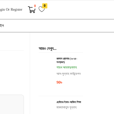
0
0
gin Or Register
াইল
আরও দেখুন...
রমাদান প্ল্যানার (২০২৫-
সংস্করণ)
শায়খ আহমাদুল্লাহ
আস-সুন্নাহ ফাউন্ডেশন
90
৳
ছোটদের ইমান-আকিদা শিক্ষা
মাকতাবাতুস সুন্নাহ