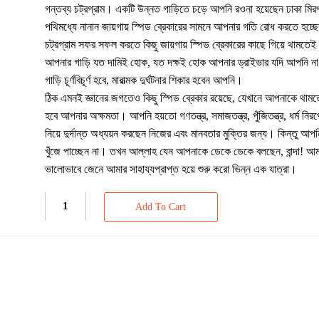
গন্তব্য চট্রগ্রাম। একটি উন্নত গাড়িতে চড়ে আপনি রওনা হয়েছেন ঢাকা মির
পথিমধ্যে নানান জায়গায় স্পিড ব্রেকারের সামনে আপনার গতি রোধ করতে হচ্
চট্রগ্রাম সফর সফল করতে কিছু জায়গায় স্পিড ব্রেকারের কাছে গিয়ে থামত
আপনার গাড়ি যত দামিই হোক, যত দক্ষই হোক আপনার ড্রাইভার যদি আপনি না
গাড়ি চূর্ণবিচূর্ণ হবে, মারাত্মক দুর্ঘটনার শিকার হবেন আপনি।
ঠিক এমনই জ্ঞানের জগতেও কিছু স্পিড ব্রেকার রয়েছে, যেখানে আপনাকে থামত
হবে আপনার অক্ষমতা। আপনি হয়তো গণতন্ত্র, সমাজতন্ত্র, পুঁজিতন্ত্র, ধর্ম নিরপ
নিয়ে দুর্দান্ত অধ্যয়ন করছেন নিজের এবং মানবতার মুক্তির জন্য। কিন্তু আ
খুঁজে পাচ্ছেন না। তখন আল্লাহ যেন আপনাকে ডেকে ডেকে বলছেন, বান্দা! আম
ভালোভাবে জেনে আমার সাহায্যপ্রাপ্ত হয়ে শুরু করো ভিন্ন এক যাত্রা।
Add To Cart