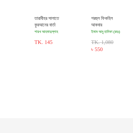
তারাবীহর সালাতে
শরহুল ফিকহিল
কুরআনের বার্তা
আকবার
শায়খ আহমাদুল্লাহ
ইমাম আবু হানিফা (রহঃ)
TK. 145
TK. 1,080
৳ 550