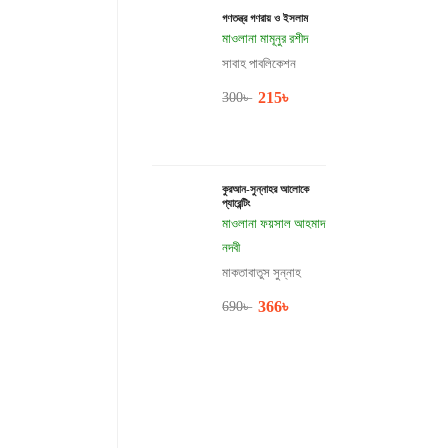
গণতন্ত্র গণরায় ও ইসলাম
মাওলানা মামূনুর রশীদ
সাবাহ পাবলিকেশন
215
৳
300
৳
কুরআন-সুন্নাহর আলোকে
প্যারেন্টিং
মাওলানা ফয়সাল আহমাদ
নদবী
মাকতাবাতুস সুন্নাহ
366
৳
690
৳