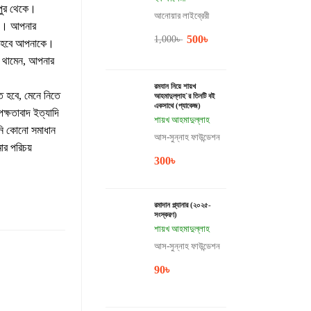
পুর থেকে।
আনোয়ার লাইব্রেরী
ছে। আপনার
500
৳
1,000
৳
েই হবে আপনাকে।
 থামেন, আপনার
রমযান নিয়ে শায়খ
ে হবে, মেনে নিতে
আহমাদুল্লাহ`র তিনটি বই
একসাথে (প্যাকেজ)
েক্ষতাবাদ ইত্যাদি
শায়খ আহমাদুল্লাহ
পনি কোনো সমাধান
আস-সুন্নাহ ফাউন্ডেশন
ার পরিচয়
300
৳
রমাদান প্ল্যানার (২০২৫-
সংস্করণ)
শায়খ আহমাদুল্লাহ
আস-সুন্নাহ ফাউন্ডেশন
90
৳