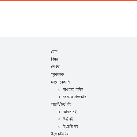
হোম
বিষয়
লেখক
প্রকাশক
দরসে নেজামি
দাওরায়ে হাদিস
জামাতে নাহবেমীর
আরবি/উর্দু বই
আরবি বই
উর্দু বই
ইংরেজি বই
ইলেকট্রনিক্স