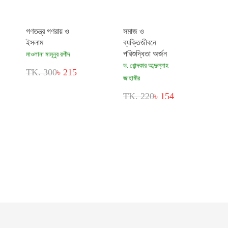
গণতন্ত্র গণরায় ও
সমাজ ও
ইসলাম
ব্যক্তিজীবনে
পরিশুদ্ধিতা অর্জন
মাওলানা মামূনুর রশীদ
ড. খোন্দকার আব্দুল্লাহ
TK. 300
৳ 215
জাহাঙ্গীর
TK. 220
৳ 154