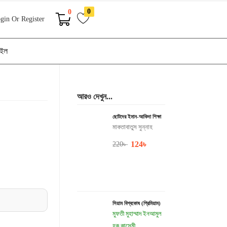
0
0
gin Or Register
াইল
আরও দেখুন...
ছোটদের ইমান-আকিদা শিক্ষা
মাকতাবাতুস সুন্নাহ
124
৳
220
৳
সিয়াম বিশ্বকোষ (প্রিমিয়াম)
মুফতী মুহাম্মাদ ইনআমুল
হক কাসেমী