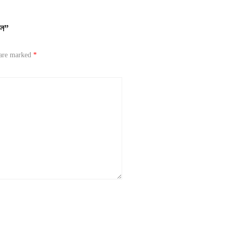
আন”
 are marked
*