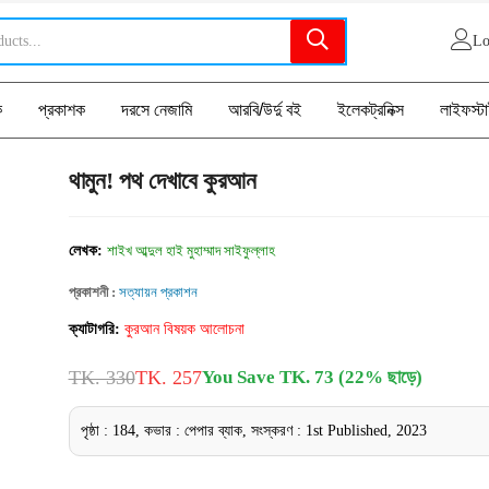
Lo
ক
প্রকাশক
দরসে নেজামি
আরবি/উর্দু বই
ইলেকট্রনিক্স
লাইফস্ট
থামুন! পথ দেখাবে কুরআন
লেখক:
শাইখ আব্দুল হাই মুহাম্মাদ সাইফুল্লাহ
প্রকাশনী :
সত্যায়ন প্রকাশন
ক্যাটাগরি:
কুরআন বিষয়ক আলোচনা
TK. 330
TK. 257
You Save TK. 73 (22% ছাড়ে)
পৃষ্ঠা : 184, কভার : পেপার ব্যাক, সংস্করণ : 1st Published, 2023