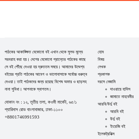
পাঠকের আকাঙ্ক্ষিত যেকোনো বই এখান থেকে সুলভ মূল্যে
হোম
সরবরাহ করা হয়। দেশের যেকোনো প্রান্তের পাঠকের কাছে
বিষয়
সে বই পৌঁছে দেওয়া হয় দ্রুততম সময়ে। আমাদের উদ্দেশ্য
লেখক
বইয়ের প্রতি পাঠকের আবেগ ও ভালোবাসাকে সর্বোচ্চ গুরুত্ব
প্রকাশক
দেওয়া। তাই পাঠকদের জন্য রয়েছে বিশেষ অফার ও ছাড়সহ
দরসে নেজামি
নানা সুবিধা। আপনাকে স্বাগতম।
দাওরায়ে হাদিস
জামাতে নাহবেমীর
দোকান নং : ১২, তৃতীয় তলা, কওমী মার্কেট, ৬৫/১
আরবি/উর্দু বই
প্যারিদাস রোড বাংলাবাজার, ঢাকা-১১০০
আরবি বই
+8801746991593
উর্দু বই
ইংরেজি বই
ইলেকট্রনিক্স