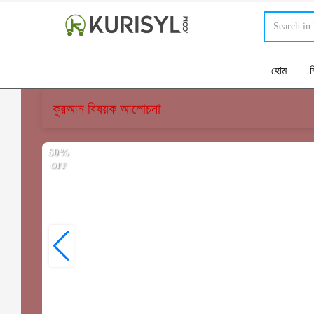
হোম
ব
কুরআন বিষয়ক আলোচনা
60%
OFF