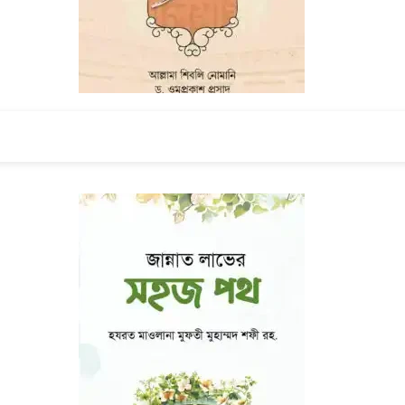
আওরঙ্গজেব আলমগির
By আল্লামা শিবলী নোমানী রহ.
৳ 210
৳ 300