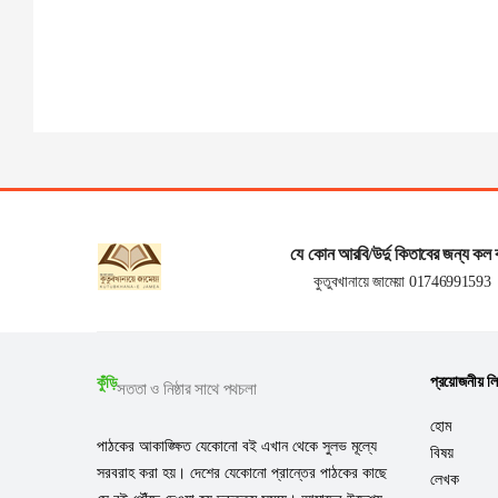
যে কোন আরবি/উর্দু কিতাবের জন্য কল 
কুতুবখানায়ে জামেয়া 01746991593
প্রয়োজনীয় ল
কুঁড়ি
সততা ও নিষ্ঠার সাথে পথচলা
হোম
পাঠকের আকাঙ্ক্ষিত যেকোনো বই এখান থেকে সুলভ মূল্যে
বিষয়
সরবরাহ করা হয়। দেশের যেকোনো প্রান্তের পাঠকের কাছে
লেখক