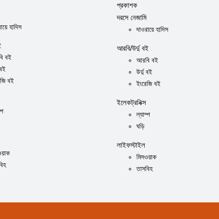
প্রকাশক
দরসে নেজামি
ায়ে হাদিস
দাওরায়ে হাদিস
ই
আরবি/উর্দু বই
ি বই
আরবি বই
 বই
উর্দু বই
েজি বই
ইংরেজি বই
ইলেকট্রনিক্স
্প
ল্যাম্প
ঘড়ি
লাইফস্টাইল
ওয়াক
মিসওয়াক
বিহ
তাসবিহ