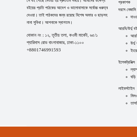
সে বই পৌঁছে দেওয়া হয় দ্রুততম সময়ে। আমাদের উদ্দেশ্য
প্রকাশক
বইয়ের প্রতি পাঠকের আবেগ ও ভালোবাসাকে সর্বোচ্চ গুরুত্ব
দরসে নেজামি
দেওয়া। তাই পাঠকদের জন্য রয়েছে বিশেষ অফার ও ছাড়সহ
দাওর
নানা সুবিধা। আপনাকে স্বাগতম।
আরবি/উর্দু ব
দোকান নং : ১২, তৃতীয় তলা, কওমী মার্কেট, ৬৫/১
আরব
প্যারিদাস রোড বাংলাবাজার, ঢাকা-১১০০
উর্দু
+8801746991593
ইংর
ইলেকট্রনিক্স
ল্যাম
ঘড়ি
লাইফস্টাইল
মিস
তাস