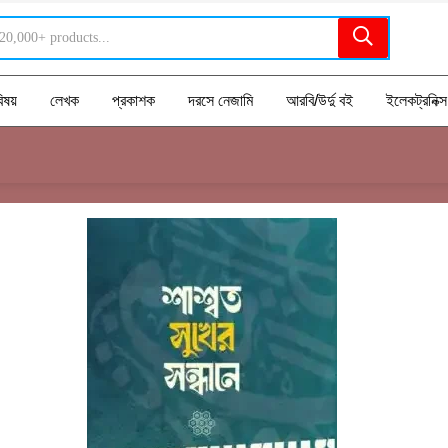
িষয়
লেখক
প্রকাশক
দরসে নেজামি
আরবি/উর্দু বই
ইলেকট্রনিক্স