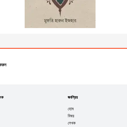
দারসুল আকিদা
By মুফতি হারুন ইজহার
৳ 140
৳ 200
করুন
িংক
জনপ্রিয়
হোম
বিষয়
লেখক