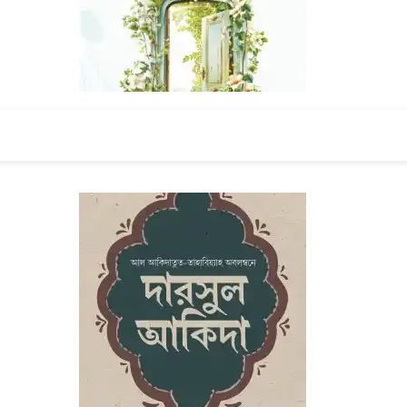
জান্নাত লাভের সহজ পথ
By মাওলানা মুফতি রফি উসমানি রহ.
৳ 85
৳ 170