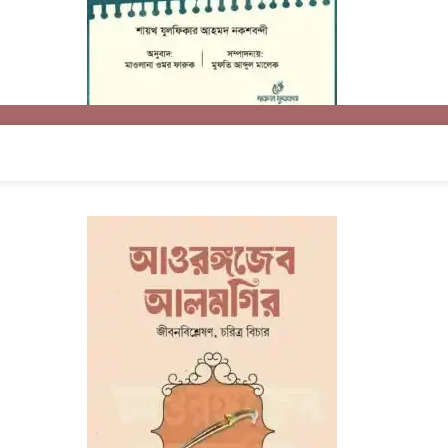
শাশ্বত সুখের সন্ধানে
By মাওলানা যুলফিকার আহমদ নকশবন্দী
৳ 220
৳ 550