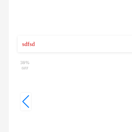
sdfsd
30%
OFF