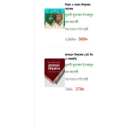
সিয়াম ও যাকাত বিশ্বকোষ
প্যাকেজ
মুফতী মুহাম্মাদ ইনআমুল
হক কাসেমী
আনোয়ার লাইব্রেরী
900
৳
1,800
৳
মাসায়েল বিশ্বকোষ (দুই ঈদ
ও কোরবানি)
মুফতী মুহাম্মাদ ইনআমুল
হক কাসেমী
আনোয়ার লাইব্রেরী
370
৳
700
৳