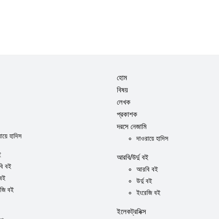
হোম
বিষয়
লেখক
প্রকাশক
দরসে নেজামি
ায়ে হাদিস
দাওরায়ে হাদিস
ই
আরবি/উর্দু বই
ি বই
আরবি বই
 বই
উর্দু বই
েজি বই
ইংরেজি বই
ইলেকট্রনিক্স