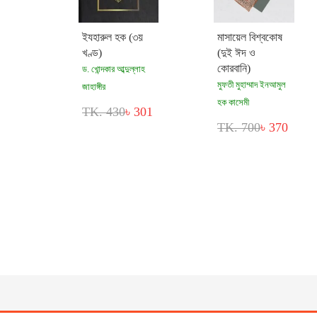
ইযহারুল হক (৩য়
মাসায়েল বিশ্বকোষ
খণ্ড)
(দুই ঈদ ও
কোরবানি)
ড. খোন্দকার আব্দুল্লাহ
মুফতী মুহাম্মাদ ইনআমুল
জাহাঙ্গীর
হক কাসেমী
TK. 430
৳ 301
TK. 700
৳ 370