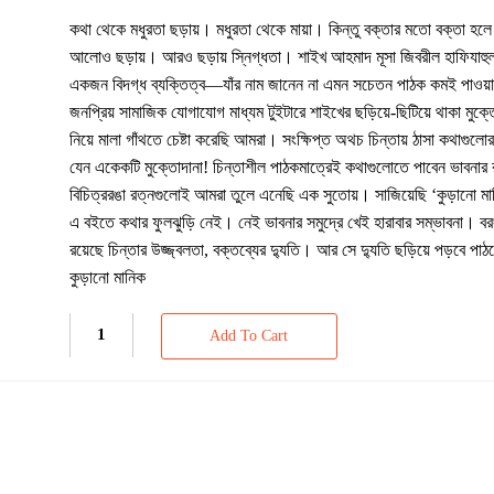
কথা থেকে মধুরতা ছড়ায়। মধুরতা থেকে মায়া। কিন্তু বক্তার মতো বক্তা হল
আলোও ছড়ায়। আরও ছড়ায় স্নিগ্ধতা। শাইখ আহমাদ মূসা জিবরীল হাফিযাহুল
একজন বিদগ্ধ ব্যক্তিত্ব—যাঁর নাম জানেন না এমন সচেতন পাঠক কমই পাওয়া
জনপ্রিয় সামাজিক যোগাযোগ মাধ্যম টুইটারে শাইখের ছড়িয়ে-ছিটিয়ে থাকা মুক্
নিয়ে মালা গাঁথতে চেষ্টা করেছি আমরা। সংক্ষিপ্ত অথচ চিন্তায় ঠাসা কথাগুলো
যেন একেকটি মুক্তোদানা! চিন্তাশীল পাঠকমাত্রেই কথাগুলোতে পাবেন ভাবনা
বিচিত্ররঙা রত্নগুলোই আমরা তুলে এনেছি এক সুতোয়। সাজিয়েছি ‘কুড়ানো ম
এ বইতে কথার ফুলঝুড়ি নেই। নেই ভাবনার সমুদ্রে খেই হারাবার সম্ভাবনা। বর
রয়েছে চিন্তার উজ্জ্বলতা, বক্তব্যের দ্যুতি। আর সে দ্যুতি ছড়িয়ে পড়বে প
কুড়ানো মানিক
Add To Cart