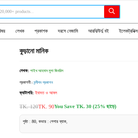
িষয়
লেখক
প্রকাশক
দরসে নেজামি
আরবি/উর্দু বই
ইলেকট্রনিক্স
কুড়ানো মানিক
লেখক:
শাইখ আহমাদ মুসা জিবরিল
প্রকাশনী :
সন্দীপন প্রকাশন
ক্যাটাগরি:
ইবাদত ও আমল
TK. 120
TK. 90
You Save TK. 30 (25% ছাড়ে)
পৃষ্ঠা : 80, কভার : পেপার ব্যাক,