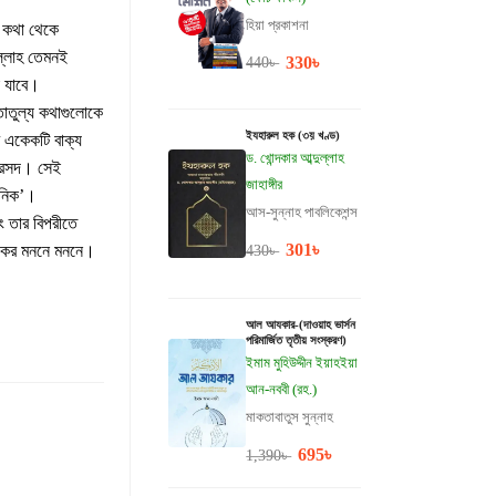
হিয়া প্রকাশনা
ে কথা থেকে
্লাহ তেমনই
330
৳
440
৳
 যাবে।
তোতুল্য কথাগুলোকে
ইযহারুল হক (৩য় খণ্ড)
র একেকটি বাক্য
ড. খোন্দকার আব্দুল্লাহ
র রসদ। সেই
জাহাঙ্গীর
ানিক’।
আস-সুন্নাহ পাবলিকেশন্স
ং তার বিপরীতে
301
৳
াঠকের মননে মননে।
430
৳
আল আযকার-(দাওয়াহ ভার্সন
পরিমার্জিত তৃতীয় সংস্করণ)
ইমাম মুহিউদ্দীন ইয়াহইয়া
আন-নববী (রহ.)
মাকতাবাতুস সুন্নাহ
695
৳
1,390
৳