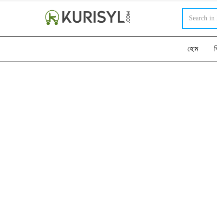
হোম
ব