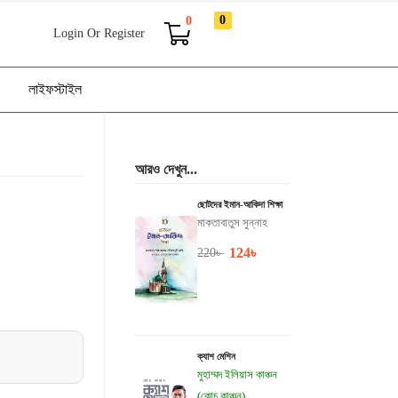
0
0
Login Or Register
লাইফস্টাইল
আরও দেখুন...
ছোটদের ইমান-আকিদা শিক্ষা
মাকতাবাতুস সুন্নাহ
124
৳
220
৳
ক্যাশ মেশিন
মুহাম্মদ ইলিয়াস কাঞ্চন
(কোচ কাঞ্চন)