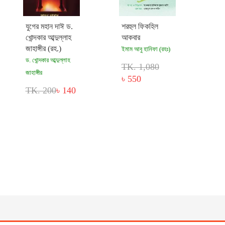
যুগের মহান দাঈ ড.
শরহুল ফিকহিল
খোন্দকার আব্দুল্লাহ
আকবার
জাহাঙ্গীর (রহ.)
ইমাম আবু হানিফা (রহঃ)
ড. খোন্দকার আব্দুল্লাহ
TK. 1,080
জাহাঙ্গীর
৳ 550
TK. 200
৳ 140