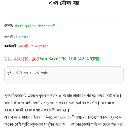
এখন যৌবন যার
লেখক:
মাওলানা যুলফিকার আহমদ নকশবন্দী
প্রকাশনী :
উমেদ প্রকাশ
ক্যাটাগরি:
আত্মশুদ্ধি ও অনুপ্রেরণা
TK. 450
TK. 260
You Save TK. 190 (42% ছাড়ে)
পৃষ্ঠা : 320, কভার : হার্ড কভার
স্বাভাবিকভাবেই একজন যুবককে নফস ও শয়তান নানাভাবে পরাস্ত করার চেষ্টা করে।
কারণ, জীবনের এই বেলাটায় মানুষের ভেতর যৌন-তাড়না থাকে বেশি। আর একে
ব্যবহার করেই যুবককে ঘায়েলের চেষ্টা করা হয়।
এ তো হলো সাধারণ হিসাব। কিন্তু আমাদের এ নষ্ট সময় ও পরিবেশে একজন যুবককে
অনেক বেশি প্রতিবন্ধকতার সম্মুখীন হতে হয়। রাস্তার বেপর্দা পরিবেশ থেকে শুরু করে