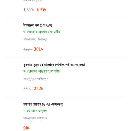
695
৳
1,390
৳
ইযহারুল হক (১ম খণ্ড)
ড. খোন্দকার আব্দুল্লাহ জাহাঙ্গীর
আস-সুন্নাহ পাবলিকেশন্স
301
৳
430
৳
কুরআন-সুন্নাহর আলোকে পোশাক, পর্দা ও দেহ-সজ্জা
ড. খোন্দকার আব্দুল্লাহ জাহাঙ্গীর
আস-সুন্নাহ পাবলিকেশন্স
252
৳
360
৳
রমাদান প্ল্যানার (২০২৫-সংস্করণ)
শায়খ আহমাদুল্লাহ
আস-সুন্নাহ ফাউন্ডেশন
90
৳