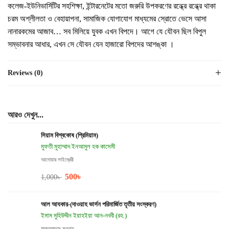
কলেজ-ইউনিভার্সিটির সহশিক্ষা, ইন্টারনেটের মতো জরুরি উপকরণের রন্ধ্রে রন্ধ্রে থাকা
চরম অশ্লীলতা ও বেহায়াপনা, সামাজিক যোগাযোগ মাধ্যমের স্রোতে ভেসে আসা
নানারকমের আজাব… সব মিলিয়ে যুবক এখন বিপদে। আগে যে যৌবন ছিল বিপুল
সম্ভাবনার আধার, এখন সে যৌবন যেন হাজারো বিপদের আশঙ্কা ।
Reviews (0)
আরও দেখুন...
সিয়াম বিশ্বকোষ (প্রিমিয়াম)
মুফতী মুহাম্মাদ ইনআমুল হক কাসেমী
আনোয়ার লাইব্রেরী
500
৳
1,000
৳
আল আযকার-(দাওয়াহ ভার্সন পরিমার্জিত তৃতীয় সংস্করণ)
ইমাম মুহিউদ্দীন ইয়াহইয়া আন-নববী (রহ.)
মাকতাবাতুস সুন্নাহ