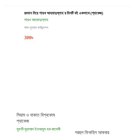
রমযান নিয়ে শায়খ আহমাদুল্লাহ`র তিনটি বই একসাথে (প্যাকেজ)
শায়খ আহমাদুল্লাহ
আস-সুন্নাহ ফাউন্ডেশন
300
৳
সিয়াম ও যাকাত বিশ্বকোষ
প্যাকেজ
মুফতী মুহাম্মাদ ইনআমুল হক কাসেমী
শরহুল ফিকহিল আকবার