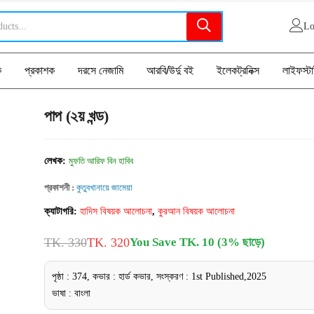
Lo
ক
প্রকাশক
দরসে নেজামি
আরবি/উর্দু বই
ইলেকট্রনিক্স
লাইফস্ট
পাপ (২য় খন্ড)
লেখক:
মুফতি আরিফ বিন হাবিব
প্রকাশনী :
কুতুবখানায়ে জামেয়া
ক্যাটাগরি:
হাদিস বিষয়ক আলোচনা
,
কুরআন বিষয়ক আলোচনা
TK. 330
TK. 320
You Save TK. 10 (3% ছাড়ে)
পৃষ্ঠা : 374, কভার : হার্ড কভার, সংস্করণ : 1st Published,2025
ভাষা : বাংলা