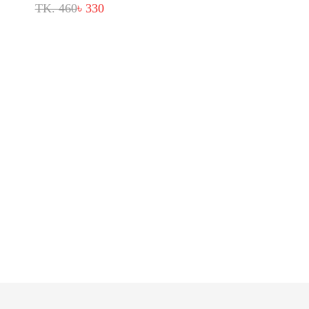
TK. 460
৳ 330