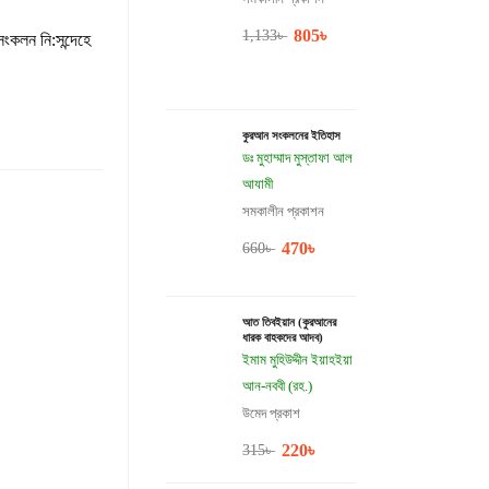
805
৳
1,133
৳
ংকলন নি:সন্দেহে
কুরআন সংকলনের ইতিহাস
ডঃ মুহাম্মাদ মুস্তাফা আল
আযামী
সমকালীন প্রকাশন
470
৳
660
৳
আত তিবইয়ান (কুরআনের
ধারক বাহকদের আদব)
ইমাম মুহিউদ্দীন ইয়াহইয়া
আন-নববী (রহ.)
উমেদ প্রকাশ
220
৳
315
৳