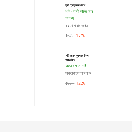
সুরা ইউসুফের পরশে
শাইখ আলী জাবির আল
ফাইফী
রুহামা পাবলিকেশন
127
৳
167
৳
সহিহভাবে কুরআন শিক্ষা
তাজওইদ
যাইনাব আল-গাযি
মাকতাবাতুল আসলাফ
122
৳
165
৳