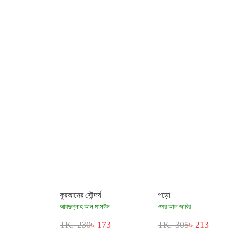
কুরআনের সৌন্দর্য
পড়ো
আবদুল্লাহ আল মাসউদ
ওমর আল জাবির
TK. 230
৳ 173
TK. 305
৳ 213