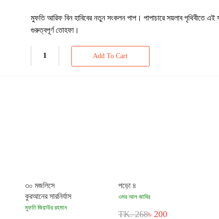
মুফতি আরিফ বিন হাবিবের নতুন সংকলন পাপ। পাপাচারে সয়লাব পৃথিবীতে এই স
গুরুত্বপূর্ণ তোহফা।
Add To Cart
৩০ মজলিসে
পড়ো ৪
কুরআনের সারনির্যাস
ওমর আল জাবির
মুফতি জিয়াউর রহমান
TK. 268
৳ 200