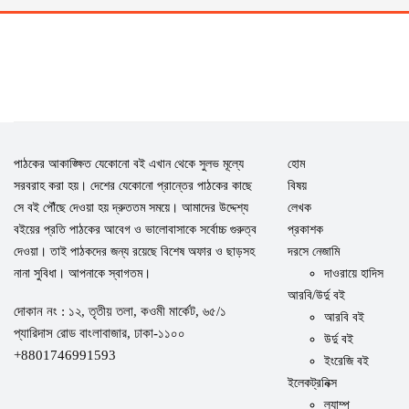
পাঠকের আকাঙ্ক্ষিত যেকোনো বই এখান থেকে সুলভ মূল্যে
হোম
সরবরাহ করা হয়। দেশের যেকোনো প্রান্তের পাঠকের কাছে
বিষয়
সে বই পৌঁছে দেওয়া হয় দ্রুততম সময়ে। আমাদের উদ্দেশ্য
লেখক
বইয়ের প্রতি পাঠকের আবেগ ও ভালোবাসাকে সর্বোচ্চ গুরুত্ব
প্রকাশক
দেওয়া। তাই পাঠকদের জন্য রয়েছে বিশেষ অফার ও ছাড়সহ
দরসে নেজামি
নানা সুবিধা। আপনাকে স্বাগতম।
দাওরায়ে হাদিস
আরবি/উর্দু বই
দোকান নং : ১২, তৃতীয় তলা, কওমী মার্কেট, ৬৫/১
আরবি বই
প্যারিদাস রোড বাংলাবাজার, ঢাকা-১১০০
উর্দু বই
+8801746991593
ইংরেজি বই
ইলেকট্রনিক্স
ল্যাম্প