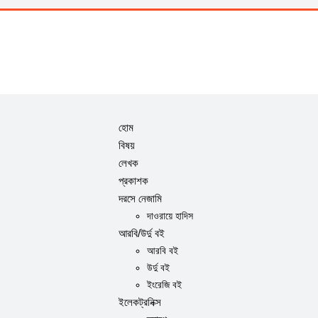
হোম
বিষয়
লেখক
প্রকাশক
দরসে নেজামি
দাওরায়ে হাদিস
আরবি/উর্দু বই
আরবি বই
উর্দু বই
ইংরেজি বই
ইলেকট্রনিক্স