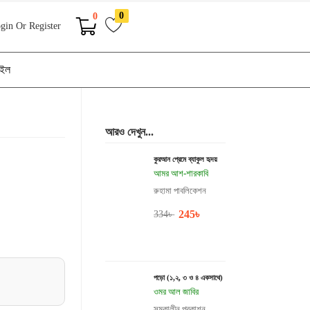
0
0
gin Or Register
াইল
আরও দেখুন...
কুরআন প্রেমে ব্যাকুল হৃদয়
আমর আশ-শারকাবি
রুহামা পাবলিকেশন
245
৳
334
৳
পড়ো (১,২, ৩ ও ৪ একসাথে)
ওমর আল জাবির
সমকালীন প্রকাশন