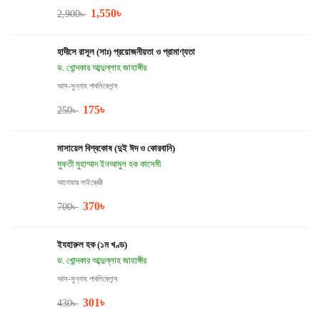
1,550
৳
2,900
৳
হাদীসে রাসূল (সাঃ) প্রয়োজনীয়তা ও প্রামাণ্যতা
ড. খোন্দকার আব্দুল্লাহ জাহাঙ্গীর
আস-সুন্নাহ পাবলিকেশন্স
175
৳
250
৳
মাসায়েল বিশ্বকোষ (দুই ঈদ ও কোরবানি)
মুফতী মুহাম্মাদ ইনআমুল হক কাসেমী
আনোয়ার লাইব্রেরী
370
৳
700
৳
ইযহারুল হক (১ম খণ্ড)
ড. খোন্দকার আব্দুল্লাহ জাহাঙ্গীর
আস-সুন্নাহ পাবলিকেশন্স
301
৳
430
৳