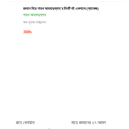
রমযান নিয়ে শায়খ আহমাদুল্লাহ`র তিনটি বই একসাথে (প্যাকেজ)
শায়খ আহমাদুল্লাহ
আস-সুন্নাহ ফাউন্ডেশন
300
৳
রাহে বেলায়াত
মাহে রমযানের ২৭ আমল