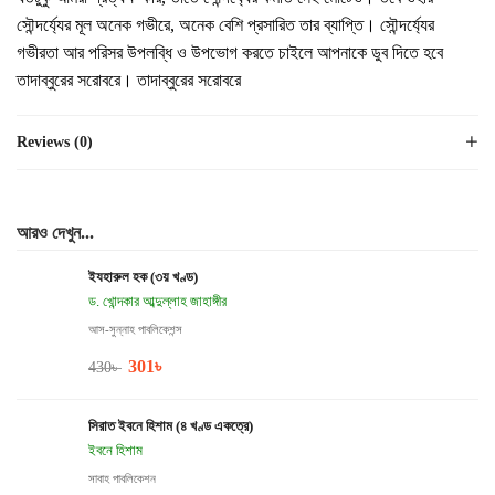
সৌন্দর্য্যের মূল অনেক গভীরে, অনেক বেশি প্রসারিত তার ব্যাপ্তি। সৌন্দর্য্যের
গভীরতা আর পরিসর উপলব্ধি ও উপভোগ করতে চাইলে আপনাকে ডুব দিতে হবে
তাদাব্বুরের সরোবরে। তাদাব্বুরের সরোবরে
Reviews (0)
আরও দেখুন...
ইযহারুল হক (৩য় খণ্ড)
ড. খোন্দকার আব্দুল্লাহ জাহাঙ্গীর
আস-সুন্নাহ পাবলিকেশন্স
301
৳
430
৳
সিরাত ইবনে হিশাম (৪ খণ্ড একত্রে)
ইবনে হিশাম
সাবাহ পাবলিকেশন