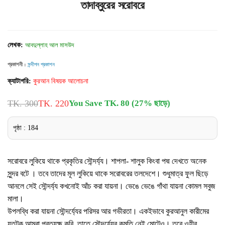
তাদাব্বুরের সরোবরে
লেখক:
আবদুল্লাহ আল মাসউদ
প্রকাশনী :
সন্দীপন প্রকাশন
ক্যাটাগরি:
কুরআন বিষয়ক আলোচনা
TK. 300
TK. 220
You Save TK. 80 (27% ছাড়ে)
পৃষ্ঠা : 184
সরোবরে লুকিয়ে থাকে প্রকৃতির সৌন্দর্য্য। শাপলা- শালুক কিংবা পদ্ম দেখতে অনেক
সুন্দর বটে । তবে তাদের মূল লুকিয়ে থাকে সরোবরের তলদেশে। শুধুমাত্র ফুল ছিড়ে
আনলে সেই সৌন্দর্য্য কখনোই আঁচ করা যায়না। ভেঙে ভেঙে গাঁথা যায়না কোমল সবুজ
মালা।
উপলব্ধি করা যায়না সৌন্দর্য্যের পরিসর আর গভীরতা। একইভাবে কুরআনুল কারীমের
যতটুকু আমরা প্রত্যক্ষ করি, তাতে সৌন্দর্য্যের কমতি নেই মোটেও। তবে ওহীর