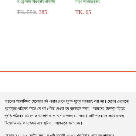
ড. খোন্দকার আব্দুল্লাহ জাহাঙ্গীর
শায়খ আহমাদুল্লাহ
TK. 550
৳ 385
TK. 65
পাঠকের আকাঙ্ক্ষিত যেকোনো বই এখান থেকে সুলভ মূল্যে সরবরাহ করা হয়। দেশের যেকোনো
প্রান্তের পাঠকের কাছে সে বই পৌঁছে দেওয়া হয় দ্রুততম সময়ে। আমাদের উদ্দেশ্য বইয়ের
প্রতি পাঠকের আবেগ ও ভালোবাসাকে সর্বোচ্চ গুরুত্ব দেওয়া। তাই পাঠকদের জন্য রয়েছে
বিশেষ অফার ও ছাড়সহ নানা সুবিধা। আপনাকে স্বাগতম।
দোকান নং : ১২, তৃতীয় তলা, কওমী মার্কেট, ৬৫/১ প্যারিদাস রোড বাংলাবাজার,